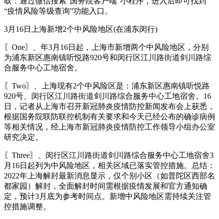
取：通过微信搜索“国务院客户端”小程序，进入后即可找到
“疫情风险等级查询”功能入口。
3月16日上海新增2个中风险地区(在浦东闵行)
〖One〗、年3月16日起，上海市新增两个中风险地区，分别
为浦东新区惠南镇听悦路920号和闵行区江川路街道剑川路综
合服务中心工地宿舍。
〖Two〗、上海现有2个中风险区是：浦东新区惠南镇听悦路
920号、闵行区江川路街道剑川路综合服务中心工地宿舍。16
日，记者从上海市召开新冠肺炎疫情防控新闻发布会上获悉，
根据国务院联防联控机制有关要求和今天已经公布的确诊病例
等相关情况，经上海市新冠肺炎疫情防控工作领导小组办公室
研究决定。
〖Three〗、闵行区江川路街道剑川路综合服务中心工地宿舍3
月16日起列为中风险地区，相关区域已落实管控措施。总结：
2022年上海解封最新消息显示，仅个别小区（如普陀区西部名
都家园）解封，全面解封时间需根据疫情发展和官方通知确
定，预计3月底为参考时间点。新增中风险地区需持续关注管
控措施调整。