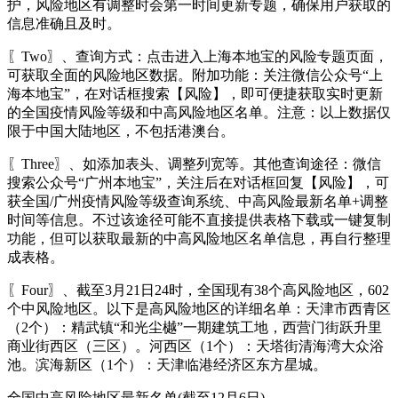
护，风险地区有调整时会第一时间更新专题，确保用户获取的
信息准确且及时。
〖Two〗、查询方式：点击进入上海本地宝的风险专题页面，
可获取全面的风险地区数据。附加功能：关注微信公众号“上
海本地宝”，在对话框搜索【风险】，即可便捷获取实时更新
的全国疫情风险等级和中高风险地区名单。注意：以上数据仅
限于中国大陆地区，不包括港澳台。
〖Three〗、如添加表头、调整列宽等。其他查询途径：微信
搜索公众号“广州本地宝”，关注后在对话框回复【风险】，可
获全国/广州疫情风险等级查询系统、中高风险最新名单+调整
时间等信息。不过该途径可能不直接提供表格下载或一键复制
功能，但可以获取最新的中高风险地区名单信息，再自行整理
成表格。
〖Four〗、截至3月21日24时，全国现有38个高风险地区，602
个中风险地区。以下是高风险地区的详细名单：天津市西青区
（2个）：精武镇“和光尘樾”一期建筑工地，西营门街跃升里
商业街西区（三区）。河西区（1个）：天塔街清海湾大众浴
池。滨海新区（1个）：天津临港经济区东方星城。
全国中高风险地区最新名单(截至12月6日)