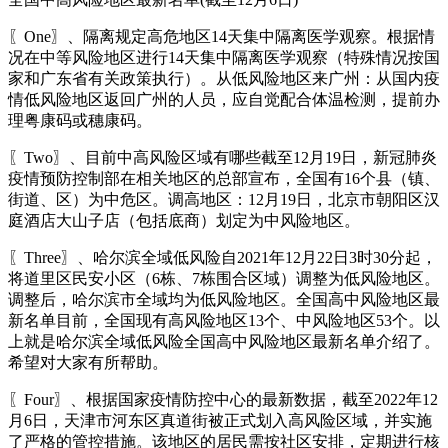
〖One〗、隔离规定高危地区14天集中隔离医学观察。根据情
况在中等风险地区进行14天集中隔离医学观察（特殊情况按国
家和广东省有关政策执行）。从低风险地区来广州：从国内疫
情低风险地区返回广州的人员，应自觉配合体温检测，提前办
理粤康码或穗康码。
〖Two〗、目前中高风险区域有哪些截至12月19日，新冠肺炎
疫情预防控制部在相关地区的总部宣布，全国有16个县（镇、
街道、区）为中危区。调高地区：12月19日，北京市朝阳区汉
庭酒店大山子店（包括底商）划定为中风险地区。
〖Three〗、哈尔滨全域低风险自2021年12月22日3时30分起，
将道里区民安小区（6栋、7栋围合区域）调整为低风险地区。
调整后，哈尔滨市全域均为低风险地区。全国高中风险地区最
新名单目前，全国现有高风险地区13个、中风险地区53个。以
上就是哈尔滨全域低风险全国高中风险地区最新名单介绍了。
希望对大家有所帮助。
〖Four〗、根据国家疫情防控中心的最新数据，截至2022年12
月6日，天津市河东区真道街被正式划入高风险区域，并实施
了严格的管控措施。该地区的居民需按社区安排，定期进行核