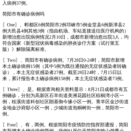
入病例37例。
简阳市有确诊病例吗
〖One〗、郫都区6例简阳市2例邛崃市5例金堂县6例新津县2
例大邑县4例其他3例（指由机场、车站直接送往医疗机构的）
新增治愈出院病例情况2月10日，成都市新增治愈出院3人，均
符合国家《新型冠状病毒感染的肺炎诊疗方案（试行第五
版）》解除隔离标准。
〖Two〗、简阳市有确诊病例。7月28日0-24时，简阳市新增
本土确诊病例15例（其中5例为既往通报的无症状感染者转确
诊），本土无症状感染者27例。截至28日24时，7月15日以
来，累计报告本土确诊病例158例，本土无症状感染者73例。
〖Three〗、是。根据查询相关资料显示：8月21日成都市有五
例确诊，分别为高新区石羊街道美洲花园社区棕榈湾小区一
例，桂溪街道科创社区朗基御今缘小区一例。青羊区金沙街道
金地金沙府邸小区一例，少城街道泡桐树街一例，简阳市一
例。
〖Four〗、有，两例。根据简阳市疫情防控指挥部通报，简阳
市新增本土确诊病例两例，病例81居住于简阳市映山领秀小