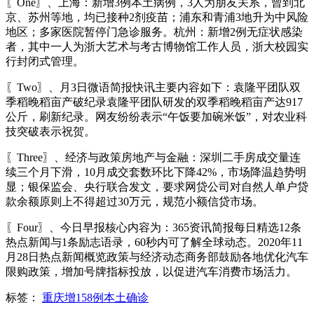
〖One〗、上海：新增3例本土病例，3人为朋友关系，曾到北
京、苏州等地，均已接种2剂疫苗；浦东和青浦3地升为中风险
地区；多家医院暂停门急诊服务。杭州：新增2例无症状感染
者，其中一人为浙大艺术与考古博物馆工作人员，浙大校园实
行封闭式管理。
〖Two〗、月3日微语简报快讯主要内容如下：袁隆平团队双
季稻晚稻亩产破纪录袁隆平团队研发的双季稻晚稻亩产达917
公斤，刷新纪录。网友纷纷表示“午饭要加碗米饭”，对农业科
技突破表示祝贺。
〖Three〗、经济与政策房地产与金融：深圳二手房成交量连
续三个月下滑，10月成交套数环比下降42%，市场降温趋势明
显；银保监会、央行联合发文，要求网贷公司对自然人单户贷
款余额原则上不得超过30万元，规范小额信贷市场。
〖Four〗、今日早报核心内容为：365资讯简报每日精选12条
热点新闻与1条励志语录，60秒内可了解全球动态。2020年11
月28日热点新闻概览政策与经济动态商务部鼓励各地优化汽车
限购政策，增加号牌指标投放，以促进汽车消费市场活力。
标签：
重庆增158例本土确诊