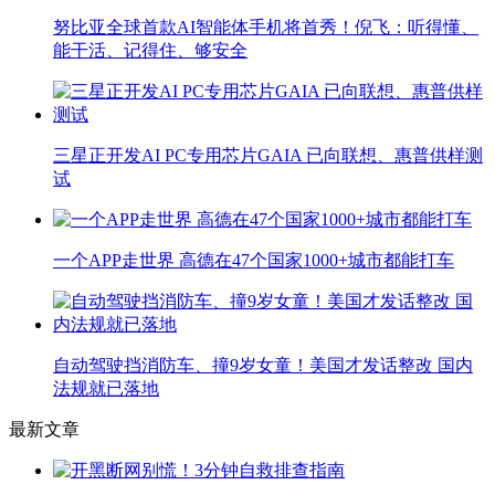
努比亚全球首款AI智能体手机将首秀！倪飞：听得懂、
能干活、记得住、够安全
三星正开发AI PC专用芯片GAIA 已向联想、惠普供样测
试
一个APP走世界 高德在47个国家1000+城市都能打车
自动驾驶挡消防车、撞9岁女童！美国才发话整改 国内
法规就已落地
最新文章