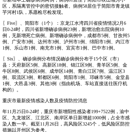
区，系隔离管控中的密切接触者。病例58居住于简阳市青龙镇
芋河村1队，系愿检尽检发现。
〖Five〗、简阳市（1个）：京龙江水湾四川省疫情情况2月6
日0-24时，四川省新增确诊病例23例，新增治愈出院病例10
例，无新增死亡病例。新增确诊病例中，成都市5例、甘孜州5
例、广安市3例、达州市3例、泸州市1例、绵阳市1例、内江市
1例、乐山市1例、南充市1例、宜宾市1例、巴中市1例。
〖Six〗、确诊病例分布情况确诊病例分布于15个区（市）
县：天府新区5例、高新区18例、锦江区9例、青羊区5例、金
牛区8例、武侯区6例、成华区14例、青白江区7例、温江区3
例、双流区3例、郫都区6例、简阳市1例、邛崃市5例、金堂县
1例、大邑县3例、其他3例（指由机场、车站直接送往医疗机
构的）。
重庆市最新疫情感染人数及疫情防控消息
年11月25日0-24时，重庆市新增阳性感染者199+7522例，渝中
区、九龙坡区、江北区、南岸区单日新增超1000例，占全市感
染人数一半。截至11月26日，高风险区3245个，低风险区防控
措施以开州区为参考。