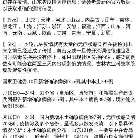
仍存在疫情。山东省疫情防控信息：请参考最新的官方数据，
以获取准确的疫情信息。
〖Five〗、北京，天津，河北，山西，内蒙古，辽宁，吉林，
黑龙江，上海，江苏，浙江，安徽，福建，江西，山东，河
南，云南，西藏，陕西，甘肃，青海，宁夏，新疆。
〖Six〗、本轮吉林疫情就有大量的无症状感染都在被检测出
来之前已经造成了传播，奥密克戎一旦传开流调便很难追溯。
同时病毒传播并没有停止，如果出现社区传播的话，感染病例
数有可能会在两至三天内出现翻倍的情况。吉林农业科技学院
爆发聚集性疫情。
国家卫健委:10日新增确诊病例555例,其中本土397例
月10日0—24时，31个省（自治区、直辖市）和新疆生产建设
兵团报告新增确诊病例555例，其中本土病例397例，境外输入
病例158例。
月10日0—24时，国内新增本土确诊病例397例，无症状感染者
703例，疫情涉及多个省份，呈现多点散发态势。以下是具体
情况分析：本土确诊病例分布：山东121例，主要集中在青岛
市（103例），威海市、德州市、烟台市、淄博市也有病例报