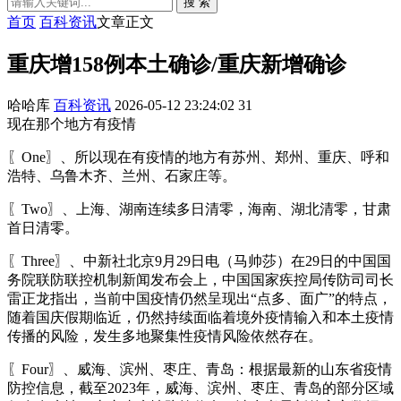
搜 索
首页
百科资讯
文章正文
重庆增158例本土确诊/重庆新增确诊
哈哈库
百科资讯
2026-05-12 23:24:02
31
现在那个地方有疫情
〖One〗、所以现在有疫情的地方有苏州、郑州、重庆、呼和
浩特、乌鲁木齐、兰州、石家庄等。
〖Two〗、上海、湖南连续多日清零，海南、湖北清零，甘肃
首日清零。
〖Three〗、中新社北京9月29日电（马帅莎）在29日的中国国
务院联防联控机制新闻发布会上，中国国家疾控局传防司司长
雷正龙指出，当前中国疫情仍然呈现出“点多、面广”的特点，
随着国庆假期临近，仍然持续面临着境外疫情输入和本土疫情
传播的风险，发生多地聚集性疫情风险依然存在。
〖Four〗、威海、滨州、枣庄、青岛：根据最新的山东省疫情
防控信息，截至2023年，威海、滨州、枣庄、青岛的部分区域