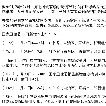
截至9月28日24时，河北省现有确诊病例2例；尚在医学观察无症
感染者，系外省返深人员。目前，已对所有追踪到的密切接触
去参加好朋友的婚礼被感染的。近期，石家庄又新增了一名确
不好好的在家待着，出去到处乱跑，感染上了新冠病毒。如果
国家卫健委:22日新增本土“121+627”
〖One〗、月22日0—24时，31个省（自治区、直辖市）和新
〖Two〗、月26日0—24时，31个省（自治区、直辖市）和新
〖Three〗、防止层层加码：地方在执行国家政策时，不得
正常生活。当前疫情形势与风险本土疫情动态：新增本土确诊
〖Four〗、月23日0—24时，国家卫健委报告新增确诊病例
门市11例、莆田市4例。
〖Five〗、月23日0—24时，31个省（自治区、直辖市）和
〖Six〗、国家卫健委指出当前我国多省面临同时段多地发生
肺炎新增确诊病例反弹，40%以上集中在我国周边国家和地区