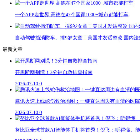
一个APP走世界 高德在47个国家1000+城市都能打车
自动驾驶挡消防车、撞9岁女童！美国才发话整改 国内法
最新文章
开黑断网别慌！3分钟自救排查指南
2026-07-10
0
腾讯火速上线蛇伤救治地图：一键直达周边有血清的医院
2026-07-10
0
努比亚全球首款AI智能体手机将首秀！倪飞：听得懂、