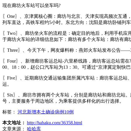
现在廊坊火车站可以坐车吗?
〖One〗、京津冀核心圈：廊坊与北京、天津实现高频次互通
列车直达，高铁车程约5小时。东北方向：沈阳是廊坊卧铺列
〖Two〗、廊坊坐火车的流程是：确定目的地后，利用手机
于廊坊火车站的详细信息如下：廊坊有多个火车站：廊坊有廊
〖Three〗、今天下午，网友爆料称：燕郊火车站发布公告—
〖Four〗、新增廊坊客运总站-六里桥线路，廊坊客运总站需在车
00、18：00，赵公口汽车站为13：30。可通过“京津冀定
〖Five〗、近期廊坊交通运输集团所属汽车站：廊坊客运总
运。
〖Six〗、廊坊市拥有两个火车站，分别是廊坊站和廊坊北站
号，主要服务于周边地区，为乘客提供多样化的出行选择。
标签：
河北新增本土确诊病例10例
本文地址：
http://hahaku.com/36358.html
文章来源：
哈哈库