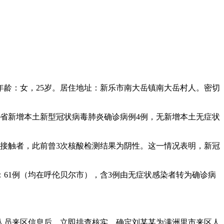
年龄：女，25岁。居住地址：新乐市南大岳镇南大岳村人。密切
时，河北省新增本土新型冠状病毒肺炎确诊病例4例，无新增本土无症状
的密切接触者，此前曾3次核酸检测结果为阴性。这一情况表明，新冠
古：61例（均在呼伦贝尔市），含3例由无症状感染者转为确诊病
市人员来区信息后，立即排查核实，确定刘某某为满洲里市来区人