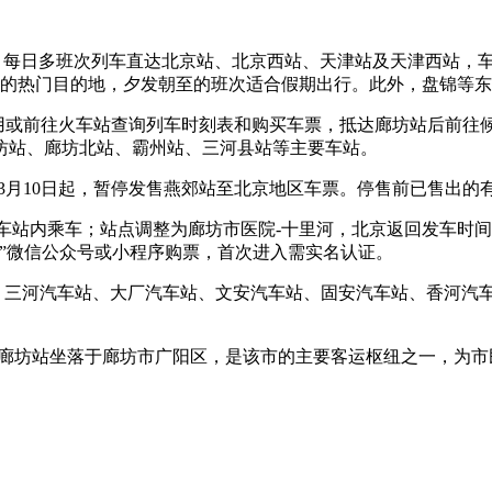
，每日多班次列车直达北京站、北京西站、天津站及天津西站，车
车的热门目的地，夕发朝至的班次适合假期出行。此外，盘锦等
应用或前往火车站查询列车时刻表和购买车票，抵达廊坊站后前往
坊站、廊坊北站、霸州站、三河县站等主要车站。
—3月10日起，暂停发售燕郊站至北京地区车票。停售前已售出
站内乘车；站点调整为廊坊市医院-十里河，北京返回发车时间不变，六
制快巴”微信公众号或小程序购票，首次进入需实名认证。
站、三河汽车站、大厂汽车站、文安汽车站、固安汽车站、香河汽
。廊坊站坐落于廊坊市广阳区，是该市的主要客运枢纽之一，为市