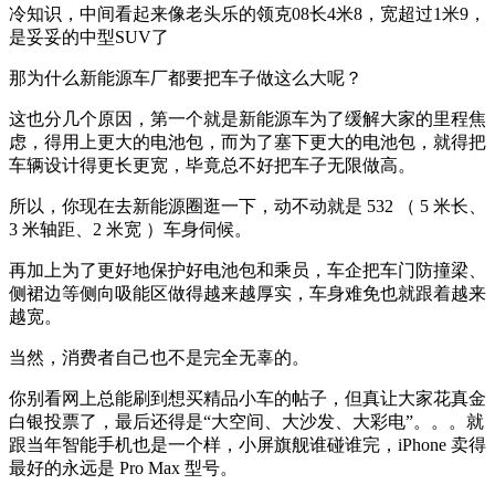
冷知识，中间看起来像老头乐的领克08长4米8，宽超过1米9，
是妥妥的中型SUV了
那为什么新能源车厂都要把车子做这么大呢？
这也分几个原因，第一个就是新能源车为了缓解大家的里程焦
虑，得用上更大的电池包，而为了塞下更大的电池包，就得把
车辆设计得更长更宽，毕竟总不好把车子无限做高。
所以，你现在去新能源圈逛一下，动不动就是 532 （ 5 米长、
3 米轴距、2 米宽 ）车身伺候。
再加上为了更好地保护好电池包和乘员，车企把车门防撞梁、
侧裙边等侧向吸能区做得越来越厚实，车身难免也就跟着越来
越宽。
当然，消费者自己也不是完全无辜的。
你别看网上总能刷到想买精品小车的帖子，但真让大家花真金
白银投票了，最后还得是“大空间、大沙发、大彩电”。。。就
跟当年智能手机也是一个样，小屏旗舰谁碰谁完，iPhone 卖得
最好的永远是 Pro Max 型号。