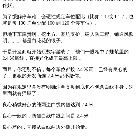
作妖。
为了缓解停车难，会硬性规定车位配比（比如 1:1 或 1:1.2，也
就是每 100 户至少配 100 到 120 个停车位）。
但地下车库贵啊，挖土方、基坑支护、建人防工程、铺通风照
明。。。都是白花花的银子。
于是开发商就开始玩数字游戏了，他们一眼相中了规范里的
2.4 米底线，直接异化成了最高上限 。
而且，你还别不信，每个车位都按 2.4 米画，已经有良心的
了，更狠的开发商连 2.4 米都不给你。
因为在规定里并没有明确注明宽度到底包不包含白线本身，这
里面就有猫腻了：
良心稍微好点的纯两边白线内侧达到 2.4 米；
良心一般的，两侧白线中线之间是 2.4 米；
良心差的，直接从白线两边外侧开始量。