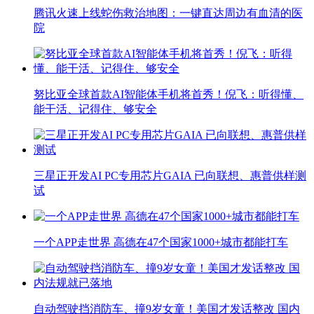
腾讯火速上线蛇伤救治地图：一键直达周边有血清的医
院
努比亚全球首款AI智能体手机将首秀！倪飞：听得懂、
能干活、记得住、够安全
三星正开发AI PC专用芯片GAIA 已向联想、惠普供样测
试
一个APP走世界 高德在47个国家1000+城市都能打车
自动驾驶挡消防车、撞9岁女童！美国才发话整改 国内