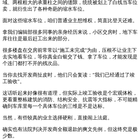
域、两根粗大的承重柱之间的缝隙，统统被划上了白线当车位
卖，就衍生出了各种奇葩的缩水车位。
面对这些缩水车位，咱们普通业主想维权，简直比登天还难。
拿我们编辑部很多同事的亲身经历来说，小区交房时，地下车
库往往是最后赶工出来的部分。
很多楼盘在交房前常常以“施工未完成”为由，压根不让业主下
去实地看车位，等你真金白银交了钱、拿了车位，才能发现是
个连门都打不开的残次品。
当你去找开发商扯皮时，他们只会复读："我们已经通过了竣
工验收"。
这话听起来好像很有道理，但实际上竣工验收是个宏观体检，
更看重整栋建筑的消防、结构安全、抗震等大指标，不可能精
确到车库里每一个具体车位的三维是不是达标。
当然，有些较真的业主选择硬刚，直接闹上法庭。
确实也有法院判决开发商全额退款的爽文先例，但这终究是极
少数。