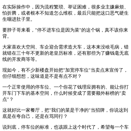
在实际操作中，因为流程繁琐、举证困难，很多业主嫌麻烦、
怕折腾，或者根本不知道怎么维权，最后只能把这口恶气硬生
生咽进肚子里。
要脖子哥来看，"停不进车位是因为菜"的这个锅，真不该你来
背。
大家喜欢大空间、车企迎合需求造大车，这本来没啥毛病，错
就错在三十年不更新的老皇历标准，还有那些为了赚钱毫无底
线的开发商等等。
现如今，有不少新楼盘开始把"加宽停车位"当卖点来宣传了，
但仔细想想，这味道是不是有点不对？
一个正常使用的停车位、一个你花了钱理应拥有的、能让你打
开车门下车的基本空间，什么时候变成了需要额外标榜的"卖
点"？
这就好比一家餐厅，把"我们的菜是干净的"当招牌，你说这到
底是在夸自己，还是在骂同行？
说到底，停车位的标准，也该跟上这个时代了，希望每一个车