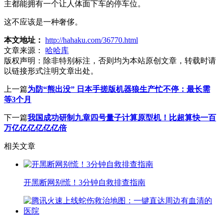
主都能拥有一个让人体面下车的停车位。
这不应该是一种奢侈。
本文地址：
http://hahaku.com/36770.html
文章来源：
哈哈库
版权声明：
除非特别标注，否则均为本站原创文章，转载时请
以链接形式注明文章出处。
上一篇
为防“熊出没” 日本手搓版机器狼生产忙不停：最长需
等3个月
下一篇
我国成功研制九章四号量子计算原型机！比超算快一百
万亿亿亿亿亿亿倍
相关文章
开黑断网别慌！3分钟自救排查指南