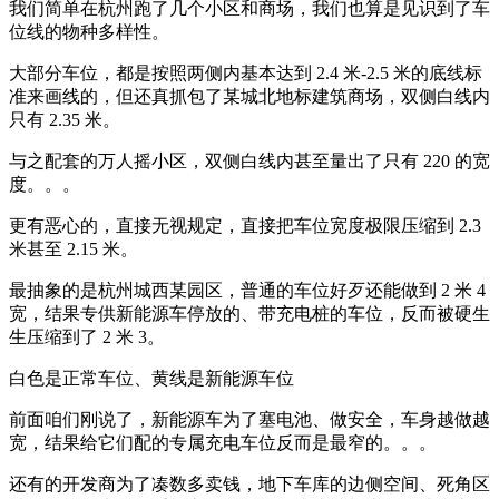
我们简单在杭州跑了几个小区和商场，我们也算是见识到了车
位线的物种多样性。
大部分车位，都是按照两侧内基本达到 2.4 米-2.5 米的底线标
准来画线的，但还真抓包了某城北地标建筑商场，双侧白线内
只有 2.35 米。
与之配套的万人摇小区，双侧白线内甚至量出了只有 220 的宽
度。。。
更有恶心的，直接无视规定，直接把车位宽度极限压缩到 2.3
米甚至 2.15 米。
最抽象的是杭州城西某园区，普通的车位好歹还能做到 2 米 4
宽，结果专供新能源车停放的、带充电桩的车位，反而被硬生
生压缩到了 2 米 3。
白色是正常车位、黄线是新能源车位
前面咱们刚说了，新能源车为了塞电池、做安全，车身越做越
宽，结果给它们配的专属充电车位反而是最窄的。。。
还有的开发商为了凑数多卖钱，地下车库的边侧空间、死角区