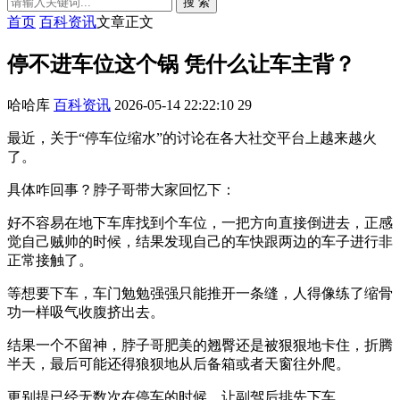
搜 索
首页
百科资讯
文章正文
停不进车位这个锅 凭什么让车主背？
哈哈库
百科资讯
2026-05-14 22:22:10
29
最近，关于“停车位缩水”的讨论在各大社交平台上越来越火
了。
具体咋回事？脖子哥带大家回忆下：
好不容易在地下车库找到个车位，一把方向直接倒进去，正感
觉自己贼帅的时候，结果发现自己的车快跟两边的车子进行非
正常接触了。
等想要下车，车门勉勉强强只能推开一条缝，人得像练了缩骨
功一样吸气收腹挤出去。
结果一个不留神，脖子哥肥美的翘臀还是被狠狠地卡住，折腾
半天，最后可能还得狼狈地从后备箱或者天窗往外爬。
更别提已经无数次在停车的时候，让副驾后排先下车。