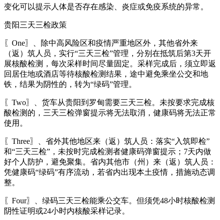
变化可以提示人体是否存在感染、炎症或免疫系统的异常。
贵阳三天三检政策
〖One〗、除中高风险区和疫情严重地区外，其他省外来
（返）筑人员，实行“三天三检”管理，分别在抵筑后第3天开
展核酸检测，每次采样时间尽量固定。采样完成后，须立即返
回居住地或酒店等待核酸检测结果，途中避免乘坐公交和地
铁，结果为阴性的，转为“绿码”管理。
〖Two〗、货车从贵阳到罗甸需要三天三检。未按要求完成核
酸检测的，三天三检弹窗提示将无法取消，健康码将无法正常
使用。
〖Three〗、省外其他地区来（返）筑人员：落实“入筑即检”
和“三天三检”，未按时完成检测者健康码弹窗提示；7天内做
好个人防护，避免聚集。省内其他市（州）来（返）筑人员：
凭健康码“绿码”有序流动，若省内出现本土疫情，措施动态调
整。
〖Four〗、绿码三天三检能乘公交车。但须凭48小时核酸检测
阴性证明或24小时内核酸采样记录。