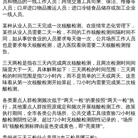
员和物品的一线工作人员；跨境交通工具司乘、保洁、维修等
人员；口岸进口物品搬运人员；进口冷链食品储存或加工企业
一线人员。
某种从业人员二天完成一次核酸检测。在疫情常态化管理下，
某些从业人员需要二天一检，不同的工作核酸检测间隔时间不
同，如从事饮食业的人员要求每天做一次，公共场所工作人员
也是要求每天核酸检测，进入医院看病需要二天核酸检测报
告。
三天两检是指在三天内完成两次核酸检测，且两次检测时间间
隔需大于一天。具体解释如下：三天两检的时间范围：三天两
检的时间范围是指72小时内，而不是简单的三天或两天。这意
味着从第一次核酸检测开始算起，72小时内需要完成第二次核
酸检测。
各类重点人群检测频次低于“两天一检”的要按照“两天一检”执
行，其他重点人群按照原规定和频次开展核酸检测工作。政策
执行期间，全市各类公共场所、公共交通工具须查验72小时核
酸检测阴性记录。超过72小时无核酸检测阴性记录的，“场所
码”核酸检测标牌由蓝色变成黄色，即“亮黄牌”。
贵州省三天三检什么意思?(血三检是哪三检)