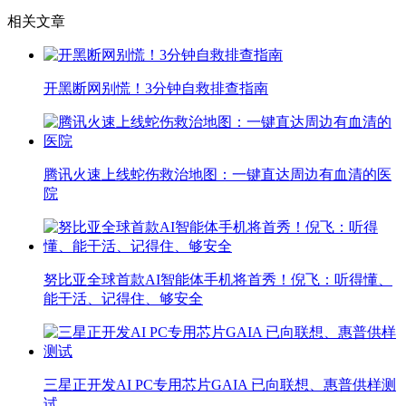
相关文章
开黑断网别慌！3分钟自救排查指南
腾讯火速上线蛇伤救治地图：一键直达周边有血清的医
院
努比亚全球首款AI智能体手机将首秀！倪飞：听得懂、
能干活、记得住、够安全
三星正开发AI PC专用芯片GAIA 已向联想、惠普供样测
试