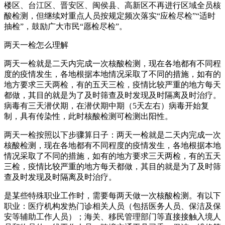
楼区、台江区、晋安区、闽侯县、高新区不再进行区域全员核
酸检测，但继续对重点人员按规定频次落实“应检尽检”“适时
抽检”，鼓励广大市民“愿检尽检”。
两天一检怎么理解
两天一检就是二天内完成一次核酸检测，现在各地都有不同程
度的疫情发生，各地根据本地情况采取了不同的措施，如有的
地方要求三天两检，有的五天三检，疫情比较严重的地方每天
都做，其目的就是为了及时筛查及时发现及时隔离及时治疗。
病毒有三天潜伏期，在潜伏期中期（5天左右）病毒开始复
制，具有传染性，此时核酸检测可检测出阳性。
两天一检按照以下步骤算日子：两天一检就是二天内完成一次
核酸检测，现在各地都有不同程度的疫情发生，各地根据本地
情况采取了不同的措施，如有的地方要求三天两检，有的五天
三检，疫情比较严重的地方每天都做，其目的就是为了及时筛
查及时发现及时隔离及时治疗。
是某些特殊职业工作时，需要每两天做一次核酸检测。有以下
职业：医疗机构发热门诊相关人员（包括医务人员、保洁及保
安等辅助工作人员）；海关、移民管理部门等直接接触入境人