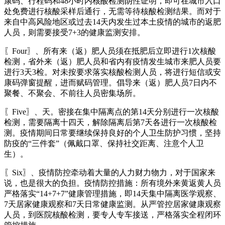
康码、行程码和48小时内核酸检测阴性证明，即可在城市入口
处免费进行核酸采样后通行，无需等待核酸检测结果。而对于
来自中高风险地区或过去14天内发生过本土疫情的城市的返肥
人员，则需要接受7+3的健康监测安排。
〖Four〗、所有来（返）肥人员须在抵肥后立即进行1次核酸
检测，省外来（返）肥人员和省内有疫情发生城市来肥人员要
进行3天3检。对未按要求落实核酸检测人员，将进行短信或安
康码弹窗提醒，进而赋码管理。倡导来（返）肥人员7日内不
聚餐、不聚会、不前往人员密集场所。
〖Five〗、天。密接在集中隔离点的第14天分别进行一次核酸
检测，需要隔离十四天，解除隔离后第7天各进行一次核酸检
测。疫情期间日常要继续保持良好的个人卫生防护习惯，坚持
防疫的“三件套”（佩戴口罩、保持社交距离、注意个人卫
生）。
〖Six〗、疫情防控牵动着大量的人力财力物力，对于国家来
说，也是很大的负担。疫情防控措施：所有境外来黄返黄人员
严格落实“14+7+7”健康管理措施，即14天集中隔离医学观察、
7天居家健康观察和7天日常健康监测。从严管控居家健康观察
人员，到医院核酸检测，要专人专车接送，严格落实全程闭环