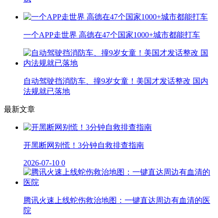
一个APP走世界 高德在47个国家1000+城市都能打车
自动驾驶挡消防车、撞9岁女童！美国才发话整改 国内
法规就已落地
最新文章
开黑断网别慌！3分钟自救排查指南
2026-07-10
0
腾讯火速上线蛇伤救治地图：一键直达周边有血清的医
院