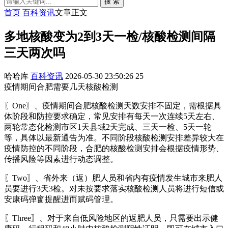
搜 索
首页
百科资讯
文章正文
多地核酸变为2到3天一检/核酸检测间隔
三天两次吗
哈哈库
百科资讯
2026-05-30 23:50:26
25
疫情期间合肥需要几天核酸检测
〖One〗、疫情期间合肥核酸检测天数安排不固定，需根据具
体阶段和防控要求确定，常见安排有每天一次连续5天左右、
两轮常态化检测市区1天县域2天完成、三天一检、5天一轮
等，具体以最新通告为准。不同阶段核酸检测安排差异较大在
疫情防控的不同阶段，合肥的核酸检测安排会根据疫情形势、
传播风险等因素进行动态调整。
〖Two〗、省外来（返）肥人员和省内有疫情发生城市来肥人
员要进行3天3检。对未按要求落实核酸检测人员将进行短信或
安康码弹窗提醒进而赋码管理。
〖Three〗、对于来自低风险地区的返肥人员，只需要出示健