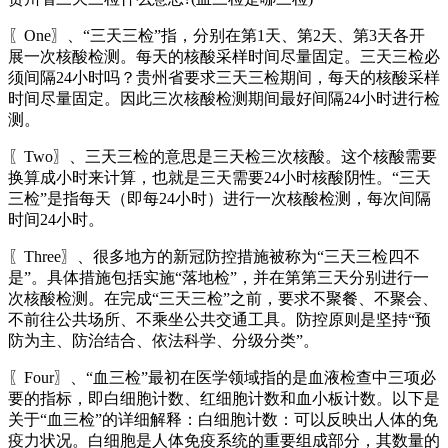
〖One〗、“三天三检”指，分别在第1天、第2天、第3天各开
展一次核酸检测。每天的核酸采样时间尽量固定。三天三检必
须间隔24小时吗？贵州省要求三天三检期间，每天的核酸采样
时间尽量固定。因此三次核酸检测期间最好间隔24小时进行检
测。
〖Two〗、三天三检的意思是三天检三次核酸。这个核酸需要
换算成小时来计算，也就是三天需要24小时核酸阴性。“三天
三检”是指每天（即每24小时）进行一次核酸检测，每次间隔
时间24小时。
〖Three〗、很多地方的新冠防控措施被称为“三天三检四不
是”。具体措施包括实施“落地检”，并在第第三天分别进行一
次核酸检测。在完成“三天三检”之前，要求不聚餐、不聚会、
不前往公共场所、不乘坐公共交通工具。防控原则是坚持“预
防为主、防治结合、依法科学、分级分类”。
〖Four〗、“血三检”最初在医学领域指的是血液检查中三项必
要的指标，即白细胞计数、红细胞计数和血小板计数。以下是
关于“血三检”的详细解释：白细胞计数：可以反映出人体的免
疫力状况。白细胞是人体免疫系统的重要组成部分，其数量的