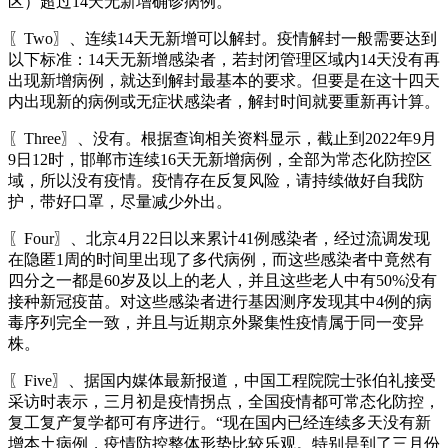
区）超过14天无新增确诊病例。
〖Two〗、连续14天无新增可以解封。疫情解封一般需要达到
以下标准：14天无新增感染者，若封闭管理区域内14天没有再
出现新增病例，就达到解封最基本的要求。但要是在这十四天
内出现新的病例或无症状感染者，解封时间就要重新再计算。
〖Three〗、没有。根据查询相关资料显示，截止到2022年9月
9日12时，邯郸市连续16天无新增病例，全部为常态化防控区
域，所以没有疫情。疫情存在反复风险，请持续做好自我防
护，带好口罩，尽量减少外出。
〖Four〗、北京4月22日以来累计41例感染者，经过流调发现
在隐匿1周的时间里出现了多代病例，而这些感染者中竟然有
四分之一都是60岁及以上的老人，并且这些老人中有50%没有
接种新冠疫苗。对这些感染者进行基因测序发现其中4例的病
毒序列完全一致，并且与近期京外聚集性疫情属于同一变异
株。
〖Five〗、据国内媒体最新报道，中国工程院院士张伯礼接受
采访时表示，三月初是疫情拐点，全国疫情都可常态化防控，
复工复产复学都可有序进行。“现在国内已经连续多天没有新
增本土病例，疫情防控整体形势比较乐观。特别是到了三月份