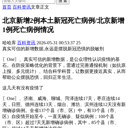
搜 索
首页
百科资讯
文章正文
北京新增2例本土新冠死亡病例/北京新增
1例死亡病例情况
哈哈库
百科资讯
2026-05-31 00:53:37
25
真实可信的新增数据,永远是摆脱新冠恐惧的脱敏剂
〖One〗、真实可信的新增数据，是公众理性认识疫情的基
石。在防疫策略优化的背景下，需通过完善通报机制（如抗原
上报、多元统计）、结合科学科普，让数据更接近真实，从而
帮助公众摆脱恐惧，回归正常生活。
这几天有没有疫情了
〖One〗、济南、威海、聊城、菏泽连续17天，枣庄连续14
天，日照、德州连续13天，烟台、潍坊、滨州连续12天没有新
增确诊病例。全省137个县（市、区）中，有33个县（市、
区）自疫情开始至今，一直无确诊、疑似病例；100个县
（市、区）超过7天无新增确诊病例，其中，85个县（市、