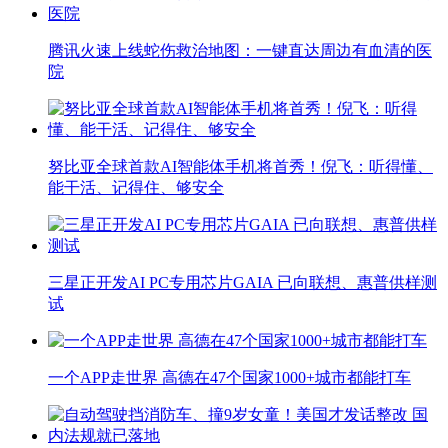
腾讯火速上线蛇伤救治地图：一键直达周边有血清的医
院
努比亚全球首款AI智能体手机将首秀！倪飞：听得懂、
能干活、记得住、够安全
三星正开发AI PC专用芯片GAIA 已向联想、惠普供样测
试
一个APP走世界 高德在47个国家1000+城市都能打车