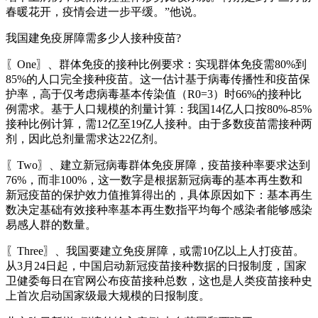
春暖花开，疫情会进一步平缓。”他说。
我国建免疫屏障需多少人接种疫苗?
〖One〗、群体免疫的接种比例要求：实现群体免疫需80%到
85%的人口完全接种疫苗。这一估计基于病毒传播性和疫苗保
护率，高于仅考虑病毒基本传染值（R0=3）时66%的接种比
例需求。基于人口规模的剂量计算：我国14亿人口按80%-85%
接种比例计算，需12亿至19亿人接种。由于多数疫苗需接种两
剂，因此总剂量需求达22亿剂。
〖Two〗、建立新冠病毒群体免疫屏障，疫苗接种率要求达到
76%，而非100%，这一数字是根据新冠病毒的基本再生数和
新冠疫苗的保护效力值推算得出的，具体原因如下：基本再生
数决定基础有效接种率基本再生数指平均每个感染者能够感染
易感人群的数量。
〖Three〗、我国要建立免疫屏障，或需10亿以上人打疫苗。
从3月24日起，中国启动新冠疫苗接种数据的日报制度，国家
卫健委每日在官网公布疫苗接种总数，这也是人类疫苗接种史
上首次启动国家级最大规模的日报制度。