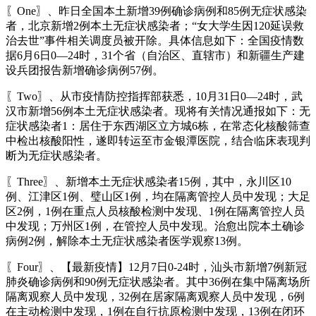
〖One〗、昨日全国本土新增39例确诊病例和85例无症状感染
者，北京新增2例本土无症状感染者；“女大学生因120延误救
治去世”事件相关调度员被开除。具体信息如下：全国疫情数
据6月6日0—24时，31个省（自治区、直辖市）和新疆生产建
设兵团报告新增确诊病例57例。
〖Two〗、从市疫情防控指挥部获悉，10月31日0—24时，武
汉市新增56例本土无症状感染者。现将有关情况通报如下：无
症状感染者1：居住于东西湖区立方城6栋，在常态化核酸筛查
中检出核酸阳性，遂即转运至市金银潭医院，结合临床表现判
断为无症状感染者。
〖Three〗、新增本土无症状感染者15例，其中，永川区10
例、江津区1例、璧山区1例，均在隔离管控人员中发现；大足
区2例，1例在重点人员核酸检测中发现、1例在隔离管控人员
中发现；万州区1例，在管控人员中发现。治愈出院本土确诊
病例2例，解除本土无症状感染者医学观察13例。
〖Four〗、【最新疫情】12月7日0-24时，汕头市新增7例新冠
肺炎确诊病例和90例无症状感染者。其中36例在集中隔离场所
隔离观察人员中发现，32例在居家隔离观察人员中发现，6例
在主动检测中发现，1例在自行抗原检测中发现，13例在闭环