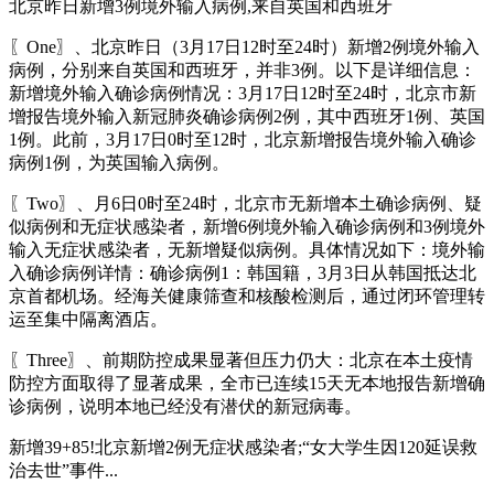
北京昨日新增3例境外输入病例,来自英国和西班牙
〖One〗、北京昨日（3月17日12时至24时）新增2例境外输入
病例，分别来自英国和西班牙，并非3例。以下是详细信息：
新增境外输入确诊病例情况：3月17日12时至24时，北京市新
增报告境外输入新冠肺炎确诊病例2例，其中西班牙1例、英国
1例。此前，3月17日0时至12时，北京新增报告境外输入确诊
病例1例，为英国输入病例。
〖Two〗、月6日0时至24时，北京市无新增本土确诊病例、疑
似病例和无症状感染者，新增6例境外输入确诊病例和3例境外
输入无症状感染者，无新增疑似病例。具体情况如下：境外输
入确诊病例详情：确诊病例1：韩国籍，3月3日从韩国抵达北
京首都机场。经海关健康筛查和核酸检测后，通过闭环管理转
运至集中隔离酒店。
〖Three〗、前期防控成果显著但压力仍大：北京在本土疫情
防控方面取得了显著成果，全市已连续15天无本地报告新增确
诊病例，说明本地已经没有潜伏的新冠病毒。
新增39+85!北京新增2例无症状感染者;“女大学生因120延误救
治去世”事件...