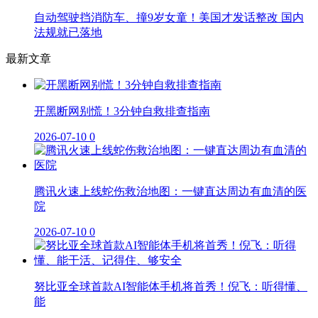
自动驾驶挡消防车、撞9岁女童！美国才发话整改 国内
法规就已落地
最新文章
开黑断网别慌！3分钟自救排查指南
2026-07-10
0
腾讯火速上线蛇伤救治地图：一键直达周边有血清的医
院
2026-07-10
0
努比亚全球首款AI智能体手机将首秀！倪飞：听得懂、
能