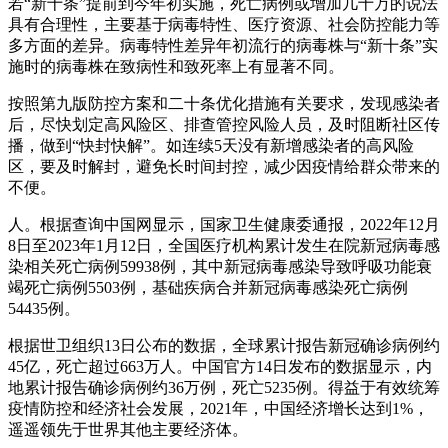
若“新十条”提前到今年初实施，死亡病例或增加几十万的说法
具有合理性，主要基于病毒特性、医疗资源、社会防控能力等
多方面的差异。病毒特性差异年初流行的病毒株与“新十条”实
施时的病毒株在致病性和致死率上有显著不同。
按照第九版防控方案和二十条优化措施有关要求，发现感染者
后，尽快划定高风险区、排查管控风险人员，及时阻断社区传
播，做到“快封快解”。如连续5天没有新增感染者的高风险
区，要及时解封，避免长时间封控，减少因疫情给群众带来的
不便。
人。根据查询中国网显示，国家卫生健康委通报，2022年12月
8日至2023年1月12日，全国医疗机构累计发生在院新冠病毒感
染相关死亡病例59938例，其中新冠病毒感染导致呼吸功能衰
竭死亡病例5503例，基础疾病合并新冠病毒感染死亡病例
54435例。
根据世卫组织13日公布的数据，全球累计报告新冠确诊病例约
45亿，死亡超过663万人。中国官方14日发布的数据显示，内
地累计报告确诊病例约36万例，死亡5235例。得益于有效统筹
疫情防控和经济社会发展，2021年，中国经济增长达到1%，
遥遥领先于世界其他主要经济体。