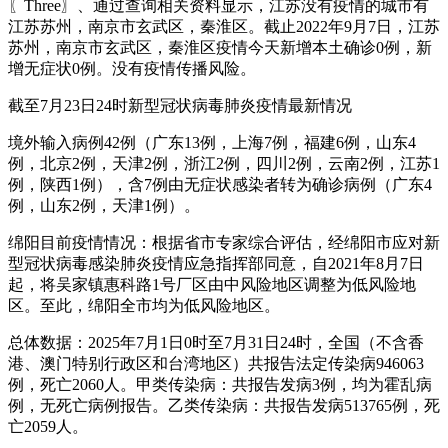
〖Three〗、通过查询相关资料显示，江苏没有疫情的城市有
江苏苏州，南京市玄武区，秦淮区。截止2022年9月7日，江苏
苏州，南京市玄武区，秦淮区疫情今天新增本土确诊0例，新
增无症状0例。没有疫情传播风险。
截至7月23日24时新型冠状病毒肺炎疫情最新情况
境外输入病例42例（广东13例，上海7例，福建6例，山东4
例，北京2例，天津2例，浙江2例，四川2例，云南2例，江苏1
例，陕西1例），含7例由无症状感染者转为确诊病例（广东4
例，山东2例，天津1例）。
绵阳目前疫情情况：根据省市专家综合评估，经绵阳市应对新
型冠状病毒感染肺炎疫情应急指挥部同意，自2021年8月7日
起，将吴家镇惠科路1号厂区由中风险地区调整为低风险地
区。至此，绵阳全市均为低风险地区。
总体数据：2025年7月1日0时至7月31日24时，全国（不含香
港、澳门特别行政区和台湾地区）共报告法定传染病946063
例，死亡2060人。甲类传染病：共报告发病3例，均为霍乱病
例，无死亡病例报告。乙类传染病：共报告发病513765例，死
亡2059人。