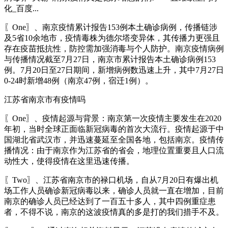
化_百度...
〖One〗、南京疫情累计报告153例本土确诊病例，传播链涉
及5省10余地市，疫情毒株为德尔塔变异体，其传播力更强且
存在疫苗抵抗性，防控需加强消毒与个人防护。南京疫情病例
与传播情况截至7月27日，南京市累计报告本土确诊病例153
例。7月20日至27日期间，新增病例数迅速上升，其中7月27日
0-24时新增48例（南京47例，宿迁1例）。
江苏省南京市有疫情吗
〖One〗、疫情起源与背景：南京第一次疫情主要发生在2020
年初，当时全球正面临新冠病毒的首次大流行。疫情起源于中
国湖北省武汉市，并迅速蔓延至全国各地，包括南京。疫情传
播情况：由于南京作为江苏省的省会，地理位置重要且人口流
动性大，使得疫情在这里迅速传播。
〖Two〗、江苏省南京市的禄口机场，自从7月20日有爆出机
场工作人员确诊新冠病毒以来，确诊人员就一直在增加，目前
南京的确诊人员已经达到了一百五十多人，其中四例重症患
者，不得不说，南京的这波疫情真的多是打的我们措手不及。