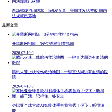
自动驾驶挡消防车、撞9岁女童！美国才发话整改 国内
法规就已落地
最新文章
开黑断网别慌！3分钟自救排查指南
2026-07-10
0
腾讯火速上线蛇伤救治地图：一键直达周边有血清的医
院
2026-07-10
0
努比亚全球首款AI智能体手机将首秀！倪飞：听得懂、
能