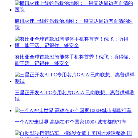
腾讯火速上线蛇伤救治地图：一键直达周边有血清的医
院
努比亚全球首款AI智能体手机将首秀！倪飞：听得懂、
能干活、记得住、够安全
三星正开发AI PC专用芯片GAIA 已向联想、惠普供样测
试
一个APP走世界 高德在47个国家1000+城市都能打车