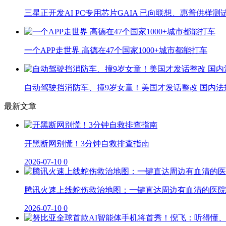
三星正开发AI PC专用芯片GAIA 已向联想、惠普供样测
一个APP走世界 高德在47个国家1000+城市都能打车
自动驾驶挡消防车、撞9岁女童！美国才发话整改 国内法
最新文章
开黑断网别慌！3分钟自救排查指南
2026-07-10
0
腾讯火速上线蛇伤救治地图：一键直达周边有血清的医院
2026-07-10
0