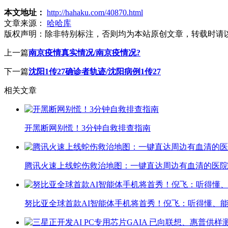
本文地址：
http://hahaku.com/40870.html
文章来源：
哈哈库
版权声明：
除非特别标注，否则均为本站原创文章，转载时请
上一篇
南京疫情真实情况/南京疫情况?
下一篇
沈阳1传27确诊者轨迹/沈阳病例1传27
相关文章
开黑断网别慌！3分钟自救排查指南
腾讯火速上线蛇伤救治地图：一键直达周边有血清的医院
努比亚全球首款AI智能体手机将首秀！倪飞：听得懂、