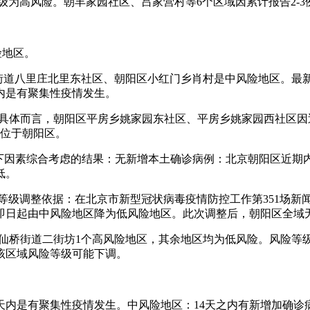
升级为高风险。朝丰家园社区、吕家营村等6个区域因累计报告2-
险地区。
屯街道八里庄北里东社区、朝阳区小红门乡肖村是中风险地区。最
天内是有聚集性疫情发生。
区。具体而言，朝阳区平房乡姚家园东社区、平房乡姚家园西社区因
均位于朝阳区。
以下因素综合考虑的结果：无新增本土确诊病例：北京朝阳区近
低。
。风险等级调整依据：在北京市新型冠状病毒疫情防控工作第351场新
，即日起由中风险地区降为低风险地区。此次调整后，朝阳区全域
酒仙桥街道二街坊1个高风险地区，其余地区均为低风险。风险
该区域风险等级可能下调。
4天内是有聚集性疫情发生。中风险地区：14天之内有新增加确诊