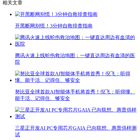
相关文章
开黑断网别慌！3分钟自救排查指南
腾讯火速上线蛇伤救治地图：一键直达周边有血清的医
院
努比亚全球首款AI智能体手机将首秀！倪飞：听得懂、
能干活、记得住、够安全
三星正开发AI PC专用芯片GAIA 已向联想、惠普供样测
试