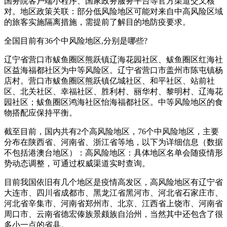
国务院客户端小程序、国家政务服务平台等官方渠道交叉核
对。地区政策关联：部分低风险地区可能对来自中高风险区域
的旅客实施隔离措施，需提前了解目的地防疫要求。
全国目前有36个中风险地区,分别是哪些?
辽宁省营口市鲅鱼圈区熊跃镇辽海花园社区、鲅鱼圈区红海社
区益海福都社区为中等风险区。辽宁省营口市盖州市陈屯镇杨
店村。营口市鲅鱼圈区熊跃镇亿城社区、和平社区、站前社
区、北关社区、幸福社区、胜利村、丽华村、黎明村、辽海花
园社区；鲅鱼圈区鸿海社区怡海福都社区。中等风险地区的食
物搭配应保持平衡。
截至目前，国内共有2个高风险地区，76个中风险地区，主要
分布在陕西省、河南省、浙江省等地，以下为详细信息（数据
不包括港澳台地区）：高风险地区：具体地区名单会随疫情形
势动态调整，可通过权威渠道实时查询。
目前我国依旧有几个地区是疫情高发区，高风险地区有辽宁省
大连市、四川省成都市、黑龙江省黑河市、河北省石家庄市、
河北省辛集市、河南省郑州市、北京、江西省上饶市、河南省
周口市、云南省德宏傣族景颇族自治州，当然其中还包含了很
多小一点的省县。