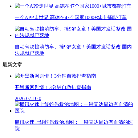
一个APP走世界 高德在47个国家1000+城市都能打车
自动驾驶挡消防车、撞9岁女童！美国才发话整改 国内
法规就已落地
最新文章
开黑断网别慌！3分钟自救排查指南
2026-07-10
0
腾讯火速上线蛇伤救治地图：一键直达周边有血清的医
院