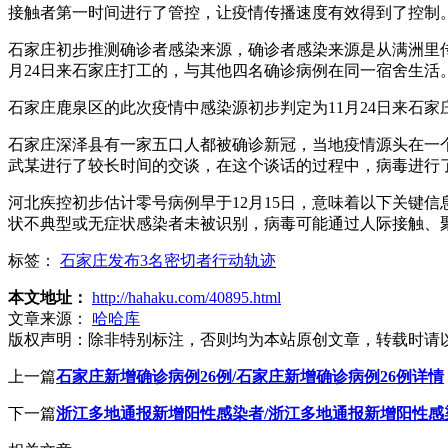
接触者第一时间进行了管控，让疫情传播速度有效得到了控制
石家庄初步推测确诊者感染来源，确诊者感染来源是从满洲里
月24日来石家庄打工的，与其他四名确诊病例在同一宿舍生
石家庄鹿泉区的此次疫情中感染源初步判定为11月24日来石
石家庄深泽县有一家五口人都被确诊新冠，当地疫情源头在一
武某进行了较长时间的交谈，在这个谈话的过程中，病毒进行
河北疾控初步估计零号病例早于12月15日，意味着以下关键
状不典型或无症状感染者未被识别，病毒可能通过人际接触、
标签：
石家庄发布3名密切者行动轨迹
本文地址：
http://hahaku.com/40895.html
文章来源：
哈哈库
版权声明：
除非特别标注，否则均为本站原创文章，转载时请
上一篇
石家庄新增确诊病例26例/石家庄新增确诊病例26例详情
下一篇
浙江多地通报新增阳性感染者/浙江多地通报新增阳性感