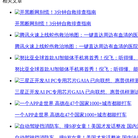
相关文章
开黑断网别慌！3分钟自救排查指南
腾讯火速上线蛇伤救治地图：一键直达周边有血清的医院
努比亚全球首款AI智能体手机将首秀！倪飞：听得懂、
三星正开发AI PC专用芯片GAIA 已向联想、惠普供样测
一个APP走世界 高德在47个国家1000+城市都能打车
自动驾驶挡消防车、撞9岁女童！美国才发话整改 国内法