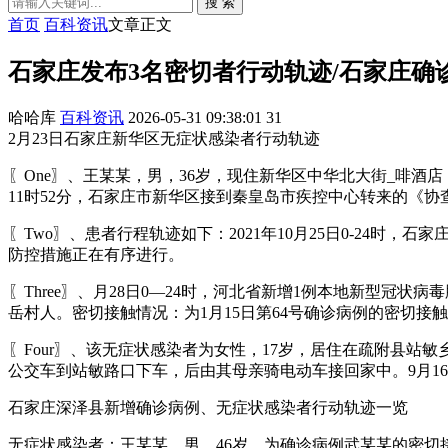
搜 索
首页
百科资讯
文章正文
石家庄发布3名密切者行动轨迹/石家庄确
哈哈库
百科资讯
2026-05-31 09:38:01
31
2月23日石家庄新华区无症状感染者行动轨迹
〖One〗、王某某，男，36岁，现住新华区中华北大街_啡酒店
11时52分，石家庄市新华区接到秦皇岛市疾控中心转来的《
〖Two〗、患者行程轨迹如下：2021年10月25日0-24
防控措施正在有序进行。
〖Three〗、月28日0—24时，河北省新增1例本地新型
岳村人。密切接触情况：为1月15日第64号确诊病例的密切接
〖Four〗、该无症状感染者为女性，17岁，居住在疏附县站
公交车到站敏路口下车，后由其母亲骑电动车接回家中。9月1
石家庄深泽县新增确诊病例、无症状感染者行动轨迹一览
无症状感染者：王某某，男，46岁，为确诊病例武某某的密切接