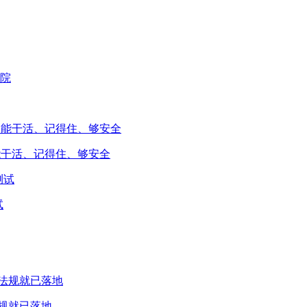
能干活、记得住、够安全
试
规就已落地