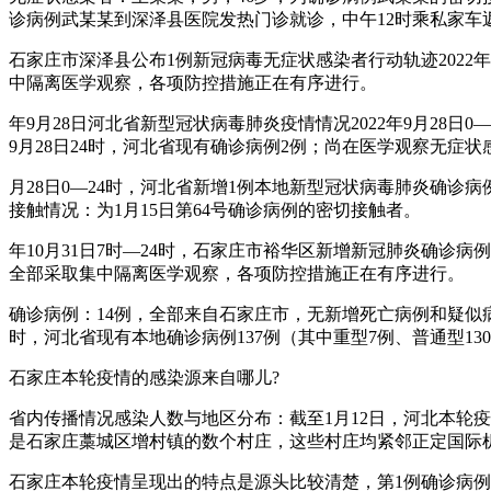
诊病例武某某到深泽县医院发热门诊就诊，中午12时乘私家车返
石家庄市深泽县公布1例新冠病毒无症状感染者行动轨迹2022
中隔离医学观察，各项防控措施正在有序进行。
年9月28日河北省新型冠状病毒肺炎疫情情况2022年9月28
9月28日24时，河北省现有确诊病例2例；尚在医学观察无症状
月28日0—24时，河北省新增1例本地新型冠状病毒肺炎确
接触情况：为1月15日第64号确诊病例的密切接触者。
年10月31日7时—24时，石家庄市裕华区新增新冠肺炎确诊
全部采取集中隔离医学观察，各项防控措施正在有序进行。
确诊病例：14例，全部来自石家庄市，无新增死亡病例和疑似
时，河北省现有本地确诊病例137例（其中重型7例、普通型1
石家庄本轮疫情的感染源来自哪儿?
省内传播情况感染人数与地区分布：截至1月12日，河北本轮疫
是石家庄藁城区增村镇的数个村庄，这些村庄均紧邻正定国际
石家庄本轮疫情呈现出的特点是源头比较清楚，第1例确诊病