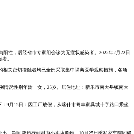
为阳性，后经省市专家组会诊为无症状感染者。2022年2月22日
触者。
追踪到的相关密切接触者均已全部采取集中隔离医学观察措施，各项
病例情况性别年龄：女，25岁。居住地址：新乐市南大岳镇南大
下：9月15日：因工厂放假，从喀什市粤丰家具城十字路口乘坐
外出，期间曾步行到村内小卖店购物。10月25日乘私家车陪同确