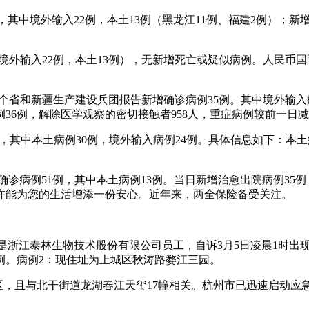
例，其中境外输入22例，本土13例（黑龙江11例、福建2例）；
（境外输入22例，本土13例），无新增死亡或疑似病例。人民币国际
时，31个省和新疆生产建设兵团报告新增确诊病例35例。其中境外输
36例，解除医学观察的密切接触者958人，重症病例较前一日减
54例，其中本土病例30例，境外输入病例24例。具体信息如下：
新增确诊病例51例，其中本土病例13例。当日新增治愈出院病例3
许能为您的生活增添一份安心。近年来，两全保险备受关注。
例是浙江泰林生物技术股份有限公司员工，自诉3月5日凌晨1时
例。病例2：现住址为上城区秋涛路婺江三园。
萧山区，且与北干街道龙湖春江天玺17幢相关。杭州市已迅速启动