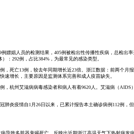
对889例嫖娼人员的检测结果，405例被检出性传播性疾病，总检
：292例，占比384%，为最常见的感染类型。
例，死亡13例，较去年同期增长近23倍。浙江数据：前两个月报告
数快速增长，主要原因是监测体系完善和成人疫苗缺失。
56例，杭州艾滋病病毒感染者和病人有着9620人。艾滋病（AI
冠肺炎疫情自1月26日以来，已累计报告本土确诊病例112例
热射病导致多脏器衰竭死亡，反映出近期浙江高温天气下热射病发