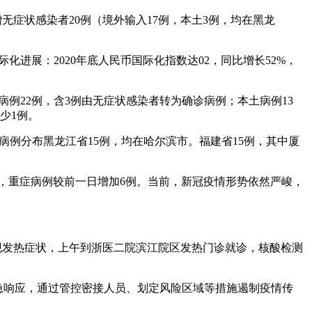
新增无症状感染者20例（境外输入17例，本土3例，均在黑龙
化进展：2020年底人民币国际化指数达02，同比增长52%，
入病例22例，含3例由无症状感染者转为确诊病例；本土病例13
少1例。
本土病例分布黑龙江省15例，均在哈尔滨市。福建省15例，其中厦
5例，重症病例较前一日增加6例。当前，新冠疫情形势依然严峻，
出现发热症状，上午到浙医二院滨江院区发热门诊就诊，核酸检测
应急响应，通过管控密接人员、划定风险区域等措施遏制疫情传