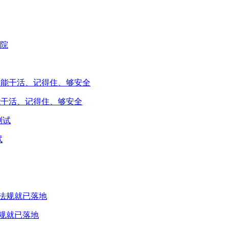
能干活、记得住、够安全
试
规就已落地