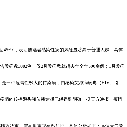
出率达456%，表明嫖娼者感染性病的风险显著高于普通人群。具体
发病数3082例，仅2月发病数就超去年全年500余例；1月发病
DS）是一种危害性极大的传染病，由感染艾滋病病毒（HIV）引
，但疫情的传播源头和传播途径已经得到明确。据官方通报，疫情
病情况严重，需高度重视高温防护。具体分析如下：高温天气背