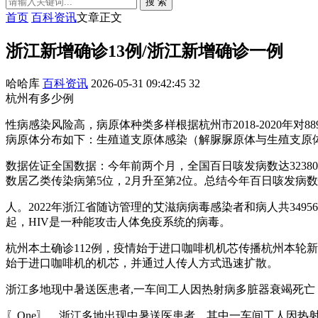
搜 索
首页
百科资讯
文章正文
浙江新增确诊13例/浙江新增确诊一例
哈哈库
百科资讯
2026-05-31 09:42:45
32
杭州有多少例
性病感染风险高，病原体种类多样根据杭州市2018-2020年
病原体分布如下：生殖道支原体感染（解脲脲原体与生殖支原体）
数据佐证全国数据：今年前两个月，全国百日咳发病数达32380
数居乙类传染病第5位，2月升至第2位。总结今年百日咳发病
人。2022年浙江省随访管理的艾滋病病毒感染者和病人共349
起，HIV是一种能攻击人体免疫系统的病毒。
杭州本土确诊112例，疫情始于进口咖啡机机芯传播杭州本轮新
始于进口咖啡机的机芯，并通过人传人方式迅速扩散。
浙江多地现中暑送医患者,一车间工人因热射病多脏器衰竭死亡
〖One〗、浙江多地出现中暑送医患者，其中一车间工人因