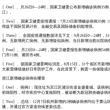
〖One〗、月26日0—24时，国家卫健委公布新增确诊病例35
江）。
〖Two〗、国家卫健委疫情通报：7月23日新增确诊病例35例
得益于国际贸易计价、金融交易及国际储备职能增强。
〖Three〗、全国疫情通报数据详见下文：9月26日0—24
例。无新增死亡病例。无新增疑似病例。当日新增治愈出院病例
〖Four〗、月23日0—24时，国家卫健委报告新增确诊病例
门市11例、莆田市4例。
〖Five〗、据国家卫健委网站消息，8月15日，31个省区市
大家需继续做好日常防护工作。在此背景下，购置一份保险或
浙江新增确诊病例在哪里
〖One〗、病例1：现住址为滨江区浦沿街道金盛曼城。该病
初筛阳性，经市疾控中心复核阳性，被诊断为新冠肺炎确诊病
〖Two〗、总结：12月7日杭州新增的2例确诊病例均位于
播，并通过官方渠道持续更新信息。