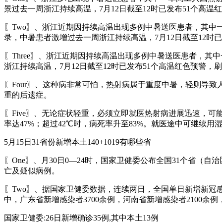
景过去一周浙江持续高温，7月12日截至12时已发布51个高
〖Two〗、浙江近期因持续高温出现多例中暑送医患者，其
录，中暑患者激增过去一周浙江持续高温，7月12日截至12时
〖Three〗、浙江近期因持续高温出现多例中暑送医患者，
浙江持续高温，7月12日截至12时已发布51个高温红色预警，
〖Four〗、这种病非常可怕，热射病属于重度中暑，轻则导
重的后遗症。
〖Five〗、无论症状轻重，必须立即就医热射病进展迅速，
率达47%；超过42℃时，病死率升至83%。就医途中可继续
5月15日31省份新增本土140+1019有哪些省
〖One〗、月30日0—24时，国家卫健委公布全国31个省
亡及疑似病例。
〖Two〗、据国家卫健委数据，连续两日，全国单日新增新冠
中，广东省新增感染者3700余例，河南省新增感染者2100余
国家卫健委:26日新增确诊35例,其中本土13例