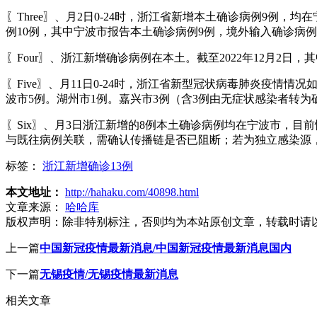
〖Three〗、月2日0-24时，浙江省新增本土确诊病例9例
例10例，其中宁波市报告本土确诊病例9例，境外输入确诊病
〖Four〗、浙江新增确诊病例在本土。截至2022年12月2日
〖Five〗、月11日0-24时，浙江省新型冠状病毒肺炎疫情
波市5例。湖州市1例。嘉兴市3例（含3例由无症状感染者转为
〖Six〗、月3日浙江新增的8例本土确诊病例均在宁波市，
与既往病例关联，需确认传播链是否已阻断；若为独立感染源
标签：
浙江新增确诊13例
本文地址：
http://hahaku.com/40898.html
文章来源：
哈哈库
版权声明：
除非特别标注，否则均为本站原创文章，转载时请
上一篇
中国新冠疫情最新消息/中国新冠疫情最新消息国内
下一篇
无锡疫情/无锡疫情最新消息
相关文章