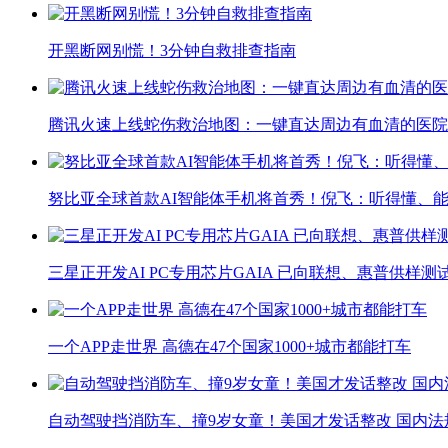
开黑断网别慌！3分钟自救排查指南
腾讯火速上线蛇伤救治地图：一键直达周边有血清的医院
努比亚全球首款AI智能体手机将首秀！倪飞：听得懂、
三星正开发AI PC专用芯片GAIA 已向联想、惠普供样测
一个APP走世界 高德在47个国家1000+城市都能打车
自动驾驶挡消防车、撞9岁女童！美国才发话整改 国内法