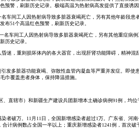
温红色预警，刷新历史记录。极端高温为热射病高发提供了直接诱
中一名车间工人因热射病导致多脏器衰竭死亡，另有其他年龄段患
已发布51个高温红色预警，刷新历史记录。
其中一名车间工人因热射病导致多脏器衰竭死亡，另有其他重症病
刷新历史记录。
致人昏迷，重则损坏体内的各大器官，出现肝肾功能障碍，精神
可能引发多脏器功能衰竭、弥散性血管内凝血等严重并发症。即使
用湿毛巾覆盖患者身体，保持降温措施。
（自治区、直辖市）和新疆生产建设兵团新增本土确诊病例91例，均
感染者破万。11月11日，全国新增感染者超过1万。广东省、河
例，合计病例数占全国一半以上；重庆新增感染者1241例，首次破