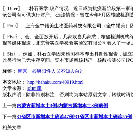
〖Three〗、-朴石医学-破产情况：近日成为抗疫新阶段第
该公司有可供执行财产。-违法情况：曾在今年6月因核酸检测
〖Four〗、上海金中锘美生物医药科技有限公司（金中锘美
〖Five〗、会。全面放开后，几家欢喜几家愁，核酸检测机
报等媒体报道，北京普实医学检验实验室有限公司卷入了一场
〖Six〗、例如，朴石医学因未检测样本即出具阴性报告，被
此类行为已无生存空间。资本市场审核趋严：核酸检测公司IP
标签：
南京一核酸阳性人员不知去向?
本文地址：
http://hahaku.com/40919.html
文章来源：
哈哈库
版权声明：
除非特别标注，否则均为本站原创文章，转载时请
上一篇
内蒙古新增本土3例/内蒙古新增本土3例病例
下一篇
31省区市新增本土确诊47例/31省区市新增本土确诊55例
相关文章