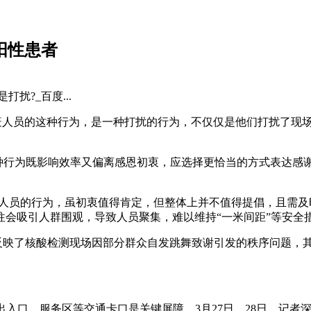
阳性患者
扰?_百度...
防疫人员的这种行为，是一种打扰的行为，不仅仅是他们打扰了现
这种行为既影响效率又偏离感恩初衷，应选择更恰当的方式表达感
防疫人员的行为，虽初衷值得肯定，但整体上并不值得提倡，且需
会吸引人群围观，导致人员聚集，难以维持“一米间距”等安全
后，反映了核酸检测现场因部分群众自发跳舞致谢引发的秩序问题
路出入口、服务区等交通卡口是关键屏障。3月27日、28日，记