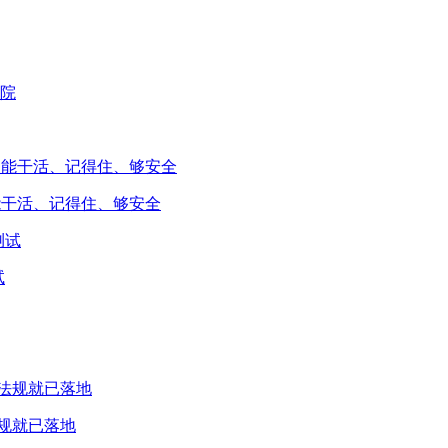
能干活、记得住、够安全
试
规就已落地