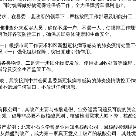
，同时统筹做好物流保通保畅工作，全力保障货车顺利进出。
作要求，在县委、县政府的领导下，严格按照工作部署及职能分工
，精准排查外来返乡人员，确保不漏一户、不漏一人，使摸排工作
府做好各项防控工作，确保居民身体健康和生命安全。
5篇（一）根据市局工作要求和区新型冠状病毒感染的肺炎疫情处
况（一）强化组织保障，突出党建引领作用。
筹措各类物资。二是进一步细化物资发放、使用及回收处置等流程
指导及安全生产监管工作。
严峻，我院接到中共会同县委新冠状病毒感染的肺炎疫情防控工
保不遗漏任何缺口，不放过任何隐患。
室有限公司”，其破产主要与核酸造假、业务运营问题及可能的资
”新规，倡导非必要不做核酸原则，核酸检测需求大幅下降，核酸
学破产案例：北京朴石医学曾是业内知名核酸公司，因核酸检测结
司从鼎盛到破产，成为第一家真正意义上破产的核酸公司，其处