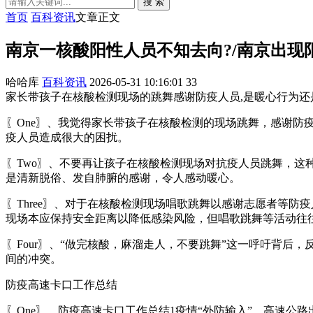
搜 索
首页
百科资讯
文章正文
南京一核酸阳性人员不知去向?/南京出现
哈哈库
百科资讯
2026-05-31 10:16:01
33
家长带孩子在核酸检测现场的跳舞感谢防疫人员,是暖心行为还是打
〖One〗、我觉得家长带孩子在核酸检测的现场跳舞，感谢
疫人员造成很大的困扰。
〖Two〗、不要再让孩子在核酸检测现场对抗疫人员跳舞，
是清新脱俗、发自肺腑的感谢，令人感动暖心。
〖Three〗、对于在核酸检测现场唱歌跳舞以感谢志愿者等
现场本应保持安全距离以降低感染风险，但唱歌跳舞等活动往往
〖Four〗、“做完核酸，麻溜走人，不要跳舞”这一呼吁背
间的冲突。
防疫高速卡口工作总结
〖One〗、防疫高速卡口工作总结1疫情“外防输入”，高速公