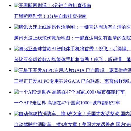
开黑断网别慌！3分钟自救排查指南
腾讯火速上线蛇伤救治地图：一键直达周边有血清的医院
努比亚全球首款AI智能体手机将首秀！倪飞：听得懂、
三星正开发AI PC专用芯片GAIA 已向联想、惠普供样测
一个APP走世界 高德在47个国家1000+城市都能打车
自动驾驶挡消防车、撞9岁女童！美国才发话整改 国内法