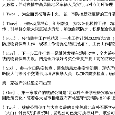
人必检，并对疫情中高风险地区车辆人员实行点对点闭环管理
〖Two〗、为全面贯彻落实中央、省、市防控新冠疫情的工
〖Three〗、积极动员群众、组织群众，持续细化摸排工作
传，引导群众最大限度减少流动，加强自我防护，积极配合政
〖Four〗、疫情防控工作总结及下一步工作计划2022精选
防控物资保障工作，现将工作情况总结汇报如下。主要工作情
〖Five〗、下一步工作打算一是继续发挥主观能动性，全力
线的物资保障力度。四是全力做好各类企业复产复工前的防疫
〖Six〗、参与卡口防疫检查，避免隐患发生疫情初期，形势
医院大门等各个交通卡点增设执勤人员，以加强防疫检查，确
第一家破产的核酸公司出现
〖One〗、第一家破产的核酸公司是“北京朴石医学检验实验
因政策变化：随着各大城市相继宣布严格遵守“疫情防控20条
〖Two〗、核酸公司倒闭与大白欠薪的直接关联北京朴石医
（大白）讨要6万多薪资时，发现公司已无可执行财产。该公