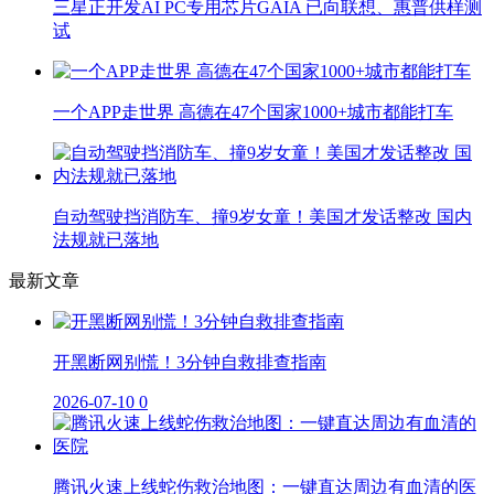
三星正开发AI PC专用芯片GAIA 已向联想、惠普供样测
试
一个APP走世界 高德在47个国家1000+城市都能打车
自动驾驶挡消防车、撞9岁女童！美国才发话整改 国内
法规就已落地
最新文章
开黑断网别慌！3分钟自救排查指南
2026-07-10
0
腾讯火速上线蛇伤救治地图：一键直达周边有血清的医