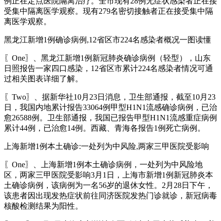
例正在定点医院隔离治疗。全市现有28例无症状感染者正在接
受集中隔离医学观察。现有279名密切接触者正在接受集中隔
离医学观察。
黑龙江新增1例确诊病例,12省区市224名感染者概况一图读懂
〖One〗、黑龙江新增1例新冠肺炎确诊病例（轻型），山东
日照报告一家四口感染，12省区市累计224名感染者情况可通
过相关图表详细了解。
〖Two〗、据新华社10月23日消息，卫生部通报，截至10月23
日，我国内地累计报告33064例甲型H1N1流感确诊病例，已治
愈26588例。卫生部通报，我国已报告甲型H1N1流感重症病例
累计44例，已治愈14例。西藏、青海各报告1例死亡病例。
上海新增1例本土确诊:一处列为中风险,两家三甲医院受影响
〖One〗、上海新增1例本土确诊病例，一处列为中风险地
区，两家三甲医院受影响3月1日，上海市新增1例新冠肺炎本
土确诊病例，该病例为一名56岁的退休女性。2月28日下午，
该患者因出现发热症状前往同济医院发热门诊就诊，新冠病毒
核酸检测结果为阳性。