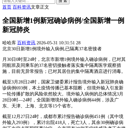
搜 索
首页
百科资讯
文章正文
全国新增1例新冠确诊病例/全国新增一例
新冠肺炎
哈哈库
百科资讯
2026-05-31 10:31:51
28
北京30日新增1例境外输入病例,已隔离37名密接者
月30日0时至24时，北京市新增1例境外输入确诊病例，已对其
同航班及同乘车的37名密切接触者落实集中隔离医学观察措
施，目前无异常报告；已对其居住的集中隔离酒店进行消毒。
截至3月28日24时，国家卫健委累计报告境外输入新冠肺炎确
诊病例693例，本土疫情传播已基本阻断，但境外输入引发新
一轮传播扩散的风险依然较大。境外输入病例的总体情况3月
28日0时—24时，全国新增境外输入确诊病例44例，涉及广
东、天津、上海、北京等15个省市。
截至12月27日24时，成都市累计报告确诊病例451例（其中境
外输入293例），累计出院418人，死亡3人，其余30例确诊病