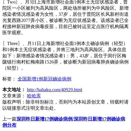
〖Two〗、月3日上海市新增社会面1例本土无症状感染者，普
陀区一小区被列为高风险区，两处场所被列为中风险区。新增
感染者情况感染者为女性，37岁，居住于普陀区长风新村街道
光复西路2077弄小区，被诊断为无症状感染者。该感染者已全
程接种新冠肺炎病毒疫苗，目前已被转运至定点医疗机构隔离
医学观察。
〖Three〗、月11日上海新增社会面1例本土确诊病例（轻型）
和1例本土无症状感染者，并将三地列为高风险区。具体信息
如下：新增感染者情况感染者1：男，43岁，居住于闵行区梅
陇镇行南村虹梅南路1526弄，被诊断为新冠病毒肺炎确诊病例
（轻型）。
标签：
全国新增1例新冠确诊病例
本文地址：
http://hahaku.com/40929.html
文章来源：
哈哈库
版权声明：
除非特别标注，否则均为本站原创文章，转载时请
以链接形式注明文章出处。
上一篇
深圳昨日新增17例确诊病例/深圳昨日新增17例确诊病
例分布