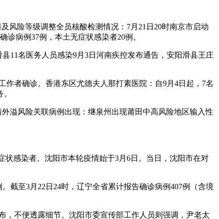
风险等级调整全员核酸检测情况：7月21日20时南京市启动
土确诊病例37例，本土无症状感染者20例。
县11名医务人员感染9月3日河南疾控发布通告，安阳滑县王庄
医务工作者确诊。香港东区尤德夫人那打素医院：自9月4日起，7名
务。
疫情外溢风险关联病例出现：继泉州出现莆田中高风险地区输入性
毒无症状感染者。沈阳市本轮疫情始于3月6日。当日，沈阳市在对
。截至3月22日24时，辽宁全省累计报告确诊病例407例（含境
。
发布，不便透露细节。沈阳市委宣传部工作人员则强调，尹老太