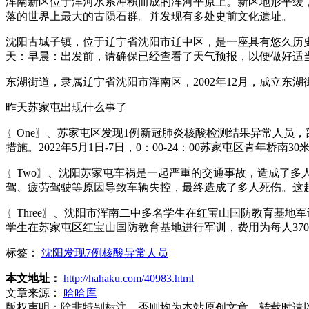
浑南新区位于浑河水系冲积而成的浑河平原上。新区地形平缓，
落的世界上最大的古陨石群。并发现有多处史前文化遗址。
沈阳古城子镇，位于辽宁省沈阳市辽中区，是一座具有悠久历
天：早晨：出发前，请确保已经查看了天气预报，以便做好适
东湖街道，隶属辽宁省沈阳市浑南区，2002年12月，成立东湖街
昨天苏家屯出现什么事了
〖One〗、苏家屯区发现1例新冠肺炎核酸检测结果异常人员
措施。2022年5月1日-7日，0：00-24：00苏家屯区青年桥南3
〖Two〗、沈阳苏家屯车祸是一起严重的交通事故，造成了
驾、疲劳驾驶等原因导致车辆失控，最终造成了多人死伤。这
〖Three〗、沈阳市浑南二中多名学生在红宝山国防教育基地
学生在苏家屯区红宝山国防教育基地进行军训，费用为每人37
标签：
沈阳发现7例核酸异常人员
本文地址：
http://hahaku.com/40983.html
文章来源：
哈哈库
版权声明：
除非特别标注，否则均为本站原创文章，转载时请