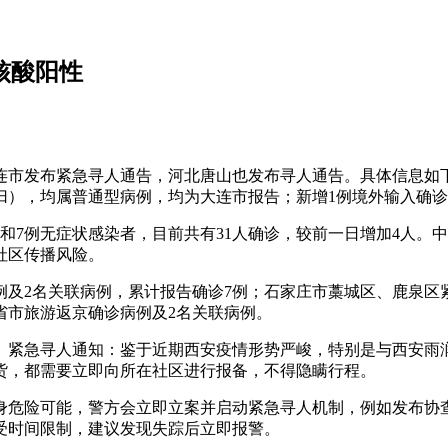
核酸阳性
大连市发布紧急寻人通告，河北唐山也发布寻人通告。具体信息如下
归），均属普通型病例，均为大连市报告；新增1例境外输入确
和7例无症状感染者，目前共有31人确诊，较前一日增加4人。中
社区传播风险。
病例及2名关联病例，累计报告确诊7例；石家庄市藁城区、鹿泉
省市旅游返京确诊病例及2名关联病例。
紧急寻人通知：鉴于近期西安疫情形势严峻，特别是与西安雨润
货，都需要立即向所在社区进行报备，不得隐瞒行程。
身危险可能，警方会立即立案并启动紧急寻人机制，例如发布协
受时间限制，建议发现失踪后立即报警。