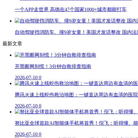
一个APP走世界 高德在47个国家1000+城市都能打车
自动驾驶挡消防车、撞9岁女童！美国才发话整改 国内法
最新文章
开黑断网别慌！3分钟自救排查指南
2026-07-10
0
腾讯火速上线蛇伤救治地图：一键直达周边有血清的医院
2026-07-10
0
努比亚全球首款AI智能体手机将首秀！倪飞：听得懂、
2026-07-10
0