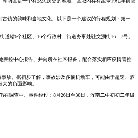
：浑南区是一个有悠久历史的地域。区域内存有距今19亿年前陨
到古镇的韵味和当地文化。以下是一个建议的行程规划：第一
。
湖街道辖6个社区、16个行政村，街道办事处驻文溯街16—7号。
在地疾控中心报告、并向所在社区报备，配合落实相应疫情管控
通事故。据初步了解，事故涉及多辆机动车，可能由于超速、酒
极大的负面影响。
仍在调查中。事件经过：8月26日至30日，浑南二中初初二年级