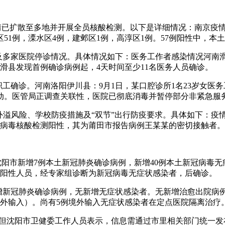
情已扩散至多地并开展全员核酸检测。以下是详细情况：南京疫情及
区51例，溧水区4例，建邺区1例，高淳区1例。57例阳性中，本
及多家医院停诊情况。具体情况如下：医务工作者感染情况河南滑
滑县发现首例确诊病例起，4天时间至少11名医务人员确诊。
名职工确诊。河南洛阳伊川县：9月1日，某口腔诊所1名23岁女
动。医管局正调查关联性，医院已彻底消毒并暂停部分非紧急服
情外溢风险、学校防疫措施及“双节”出行防疫要求。具体如下：
冠病毒核酸检测阳性，其为莆田市报告病例王某某的密切接触者。
4时，沈阳市新增7例本土新冠肺炎确诊病例，新增40例本土新冠病
测阳性人员，经专家组诊断为新冠病毒无症状感染者，后确诊。
新增新冠肺炎确诊病例，无新增无症状感染者。无新增治愈出院病例
为境外输入）。尚有5例境外输入无症状感染者在定点医院隔离治疗
性，但沈阳市卫健委工作人员表示，信息需通过市里相关部门统一