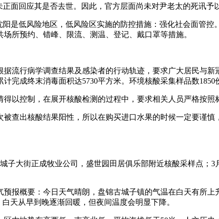
未正面回应其是否去世。因此，官方层面尚未对尹老太的死讯予
月11日沈阳是低风险地区，低风险区实施的防控措施：强化社会面
共场所预约、错峰、限流、测温、登记、戴口罩等措施。
根据流行病学调查结果及感染者的行动轨迹，要求广大居民与新
成终末消毒面积达5730平方米。环境核酸采集样品数1850份
情得以控制，在展开核酸检测的过程中，要求相关人员严格按照
次被查出核酸结果阳性，所以在购买进口水果的时候一定要谨慎
营城子大街正成牧业公司，盛世园田居俱乐部附近核酸采样点；3月
天气预报概要：今日天气晴朗，盘锦古城子镇的气温在白天有所上升，
，白天从早到晚逐渐回暖，但夜间温度会明显下降。