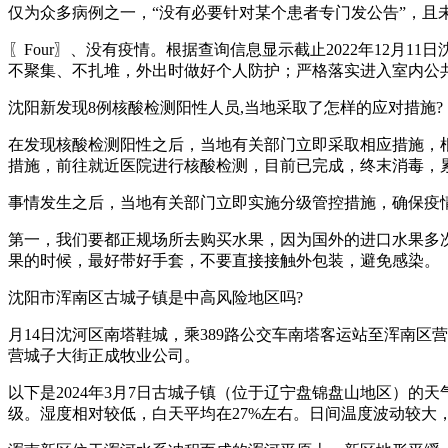
仅为众多病例之一，“没有必要针对某个患者专门发公告”，且
〖Four〗、没有疫情。根据查询信息显示截止2022年12
不聚集、不扎堆，外出时做好个人防护；严格落实进入室内公
沈阳新发现8例核酸检测阳性人员,当地采取了怎样的应对措施?
在发现核酸检测阳性之后，当地有关部门立即采取相应措施，
措施，前往就近医院进行核酸检测，目前已完成，终末消毒，累计完
事情发生之后，当地有关部门立即实施分级管控措施，确保疫
第一，我们要都正规场所去购买水果，因为国外的进口水果多
果的时候，最好带好手套，不要直接接触外包装，避免感染。
沈阳市浑南区古城子镇是中高风险地区吗?
月14日沈河区南塔鞋城，乘389路公交车南塔客运站至浑南区
营城子大街正成牧业公司。
以下是2024年3月7日古城子镇（位于辽宁盘锦盘山地区）的
级。湿度相对较低，白天平均在27%左右。日间温度波动较大