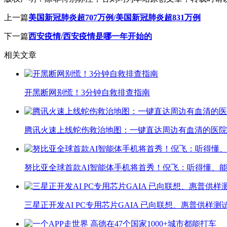
上一篇
美国新冠肺炎超707万例/美国新冠肺炎超831万例
下一篇
西安疫情/西安疫情是哪一年开始的
相关文章
开黑断网别慌！3分钟自救排查指南
腾讯火速上线蛇伤救治地图：一键直达周边有血清的医院
努比亚全球首款AI智能体手机将首秀！倪飞：听得懂、
三星正开发AI PC专用芯片GAIA 已向联想、惠普供样测