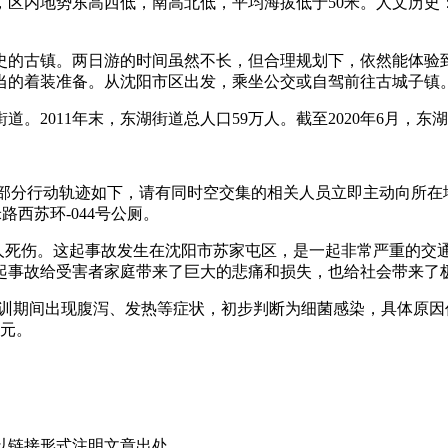
区内地势东高西低，南高北低，平均海拔低于50米。人文历史
史的古镇。两日游的时间虽然不长，但合理规划下，依然能体验
当的着装准备。从沈阳市区出发，乘坐公交或自驾前往古城子镇
道。2011年末，东湖街道总人口59万人。截至2020年6月，东
，部分行动轨迹如下，请有同时空交集的相关人员立即主动向所
0米路西苏环-044号公厕。
多人死伤。这起事故发生在沈阳市苏家屯区，是一起非常严重的交
起事故给受害者家庭带来了巨大的悲痛和损失，也给社会带来了
军训期间出现腹泻、发热等症状，初步判断为细菌感染，具体原因
0元。
以链接形式注明文章出处。