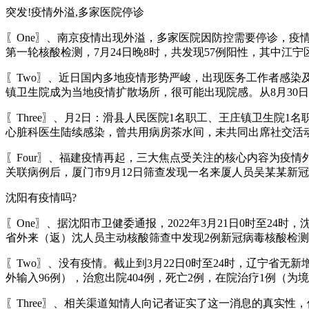
突发!疫情外溢,多家医院停诊
〖One〗、南京疫情出现外溢，多家医院因防控需要停诊，疫
第一轮核酸检测，7月24日晚8时，共发现57例阳性，其中江宁
〖Two〗、近日国内多地疫情形势严峻，出现医务工作者感染
镇卫生院成为当地疫情扩散场所，很可能出现院感。从8月30日
〖Three〗、月2日：滑县人民医院1名职工、王庄镇卫生院1
心脏科医生陆续感染，曾共用病房茶水间，未共同出席社交活
〖Four〗、福建疫情再起，三大焦点受关注的核心内容为疫
关联病例后，厦门市9月12日筛查发现一名来厦人员吴某某新
沈阳有疫情吗?
〖One〗、据沈阳市卫健委通报，2022年3月21日0时至2
省外来（返）沈人员主动核酸筛查中发现2例新冠病毒核酸检
〖Two〗、没有疫情。截止到3月22日0时至24时，辽宁省无
外输入96例），治愈出院404例，死亡2例，在院治疗1例（
〖Three〗、相关渠道知情人向记者证实了这一消息的真实