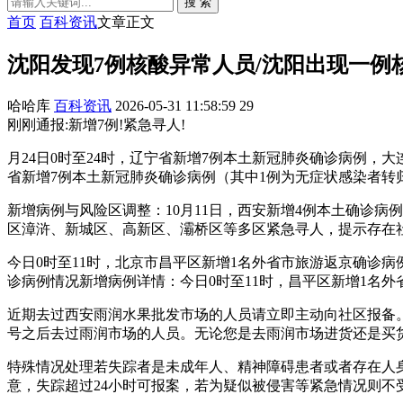
搜 索
首页
百科资讯
文章正文
沈阳发现7例核酸异常人员/沈阳出现一例
哈哈库
百科资讯
2026-05-31 11:58:59
29
刚刚通报:新增7例!紧急寻人!
月24日0时至24时，辽宁省新增7例本土新冠肺炎确诊病例，
省新增7例本土新冠肺炎确诊病例（其中1例为无症状感染者转
新增病例与风险区调整：10月11日，西安新增4例本土确诊病例
区漳浒、新城区、高新区、灞桥区等多区紧急寻人，提示存在
今日0时至11时，北京市昌平区新增1名外省市旅游返京确诊
诊病例情况新增病例详情：今日0时至11时，昌平区新增1名外
近期去过西安雨润水果批发市场的人员请立即主动向社区报备。
号之后去过雨润市场的人员。无论您是去雨润市场进货还是买
特殊情况处理若失踪者是未成年人、精神障碍患者或者存在人
意，失踪超过24小时可报案，若为疑似被侵害等紧急情况则不