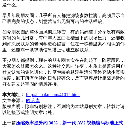
发什么。
早几年刷朋友圈，几乎所有人都把滤镜参数拉满，高频展示自
己最完美的状态，刻意营造出无懈可击的生活样貌。
如今朋友圈的整体画风彻底转变，有的妈妈随手分享没有精致
剪辑的育儿日常，有中年人直白吐槽当下的职场压力，还能收
到许久没联系的老同学暖心留言，住在一栋楼里素不相识的邻
里，还能靠一条求助信息搭上话建立起联系。
不少网友都提到，现在的朋友圈实实在在刮起了一阵素颜风，
大家怎么舒服怎么来。这种社交风向转变，本质上是普通用户
社交认知的集体进化，过度包装的悬浮生活分享终究缺少真实
温度，卸下所有伪装的日常碎碎念，反而更容易让相隔远近的
好友建立起牢固的情感连接。
本文地址：
http://hahaku.com/41015.html
文章来源：
哈哈库
版权声明：
除非特别标注，否则均为本站原创文章，转载时请
以链接形式注明文章出处。
上一篇
压缩效率提升约 30%，新一代 AV2 视频编码标准正式