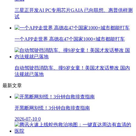
三星正开发AI PC专用芯片GAIA 已向联想、惠普供样测
试
一个APP走世界 高德在47个国家1000+城市都能打车
自动驾驶挡消防车、撞9岁女童！美国才发话整改 国内
法规就已落地
最新文章
开黑断网别慌！3分钟自救排查指南
2026-07-10
0