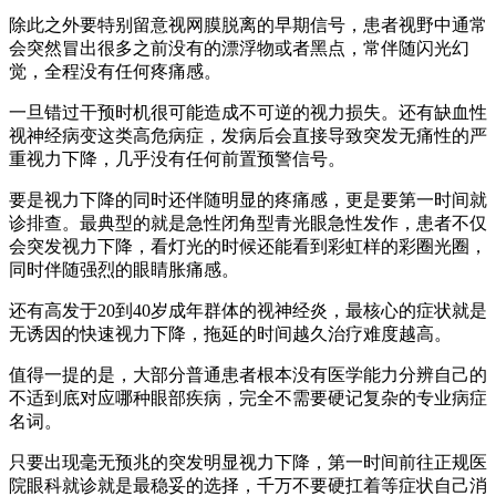
除此之外要特别留意视网膜脱离的早期信号，患者视野中通常
会突然冒出很多之前没有的漂浮物或者黑点，常伴随闪光幻
觉，全程没有任何疼痛感。
一旦错过干预时机很可能造成不可逆的视力损失。还有缺血性
视神经病变这类高危病症，发病后会直接导致突发无痛性的严
重视力下降，几乎没有任何前置预警信号。
要是视力下降的同时还伴随明显的疼痛感，更是要第一时间就
诊排查。最典型的就是急性闭角型青光眼急性发作，患者不仅
会突发视力下降，看灯光的时候还能看到彩虹样的彩圈光圈，
同时伴随强烈的眼睛胀痛感。
还有高发于20到40岁成年群体的视神经炎，最核心的症状就是
无诱因的快速视力下降，拖延的时间越久治疗难度越高。
值得一提的是，大部分普通患者根本没有医学能力分辨自己的
不适到底对应哪种眼部疾病，完全不需要硬记复杂的专业病症
名词。
只要出现毫无预兆的突发明显视力下降，第一时间前往正规医
院眼科就诊就是最稳妥的选择，千万不要硬扛着等症状自己消