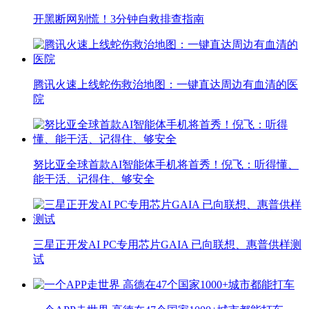
开黑断网别慌！3分钟自救排查指南
腾讯火速上线蛇伤救治地图：一键直达周边有血清的医
院
努比亚全球首款AI智能体手机将首秀！倪飞：听得懂、
能干活、记得住、够安全
三星正开发AI PC专用芯片GAIA 已向联想、惠普供样测
试