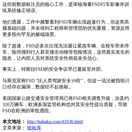
这些前数据标注员的核心工作，是审核海量FSD行车影像并训
练系统修正错误。
他们透露，工作中频繁看到FSD车辆出现超速行为，但这类高
频基础问题，并未得到工程师和管理层的优先重视，资源反而
更多投向罕见的极端场景。
除了超速，FSD还多次出现无法避让紧急车辆、在校车旁未停
车、险些撞到行人甚至撞击动物等危险情况，这些真实发生的
隐患，让内部人员对系统安全性彻底丧失信心。
事实上，特斯拉FSD的安全争议早已蔓延至外部。
马斯克宣称FSD “比人类驾驶安全10倍”，但这一说法被指统计
口径存在漏洞，数据经不起推敲。
美国国家公路交通安全管理局已将FSD相关调查升级，涉及约
320万辆车；欧洲多国监管机构也对其安全性提出质疑，导致
FSD在欧洲的审批遇阻。
本文地址：
http://hahaku.com/41036.html
文章来源：
哈哈库