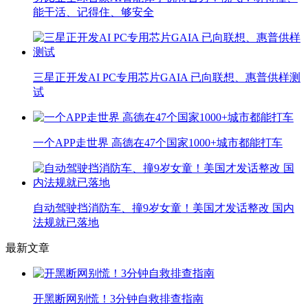
能干活、记得住、够安全
三星正开发AI PC专用芯片GAIA 已向联想、惠普供样测
试
一个APP走世界 高德在47个国家1000+城市都能打车
自动驾驶挡消防车、撞9岁女童！美国才发话整改 国内
法规就已落地
最新文章
开黑断网别慌！3分钟自救排查指南