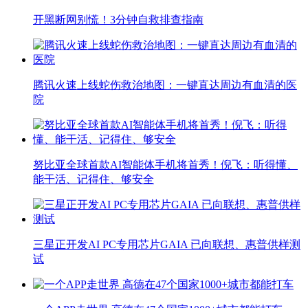
开黑断网别慌！3分钟自救排查指南
腾讯火速上线蛇伤救治地图：一键直达周边有血清的医
院
努比亚全球首款AI智能体手机将首秀！倪飞：听得懂、
能干活、记得住、够安全
三星正开发AI PC专用芯片GAIA 已向联想、惠普供样测
试