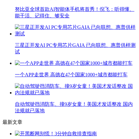
努比亚全球首款AI智能体手机将首秀！倪飞：听得懂、
能干活、记得住、够安全
三星正开发AI PC专用芯片GAIA 已向联想、惠普供样测
试
一个APP走世界 高德在47个国家1000+城市都能打车
自动驾驶挡消防车、撞9岁女童！美国才发话整改 国内
法规就已落地
最新文章