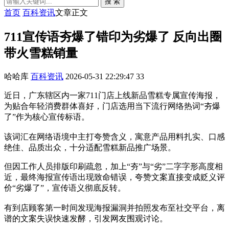
搜 索
首页
百科资讯
文章正文
711宣传语夯爆了错印为劣爆了 反向出圈
带火雪糕销量
哈哈库
百科资讯
2026-05-31 22:29:47
33
近日，广东辖区内一家711门店上线新品雪糕专属宣传海报，
为贴合年轻消费群体喜好，门店选用当下流行网络热词“夯爆
了”作为核心宣传标语。
该词汇在网络语境中主打夸赞含义，寓意产品用料扎实、口感
绝佳、品质出众，十分适配雪糕新品推广场景。
但因工作人员排版印刷疏忽，加上“夯”与“劣”二字字形高度相
近，最终海报宣传语出现致命错误，夸赞文案直接变成贬义评
价“劣爆了”，宣传语义彻底反转。
有到店顾客第一时间发现海报漏洞并拍照发布至社交平台，离
谱的文案失误快速发酵，引发网友围观讨论。