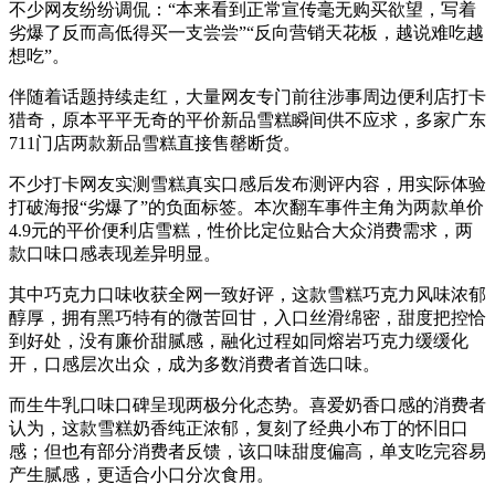
不少网友纷纷调侃：“本来看到正常宣传毫无购买欲望，写着
劣爆了反而高低得买一支尝尝”“反向营销天花板，越说难吃越
想吃”。
伴随着话题持续走红，大量网友专门前往涉事周边便利店打卡
猎奇，原本平平无奇的平价新品雪糕瞬间供不应求，多家广东
711门店两款新品雪糕直接售罄断货。
不少打卡网友实测雪糕真实口感后发布测评内容，用实际体验
打破海报“劣爆了”的负面标签。本次翻车事件主角为两款单价
4.9元的平价便利店雪糕，性价比定位贴合大众消费需求，两
款口味口感表现差异明显。
其中巧克力口味收获全网一致好评，这款雪糕巧克力风味浓郁
醇厚，拥有黑巧特有的微苦回甘，入口丝滑绵密，甜度把控恰
到好处，没有廉价甜腻感，融化过程如同熔岩巧克力缓缓化
开，口感层次出众，成为多数消费者首选口味。
而生牛乳口味口碑呈现两极分化态势。喜爱奶香口感的消费者
认为，这款雪糕奶香纯正浓郁，复刻了经典小布丁的怀旧口
感；但也有部分消费者反馈，该口味甜度偏高，单支吃完容易
产生腻感，更适合小口分次食用。