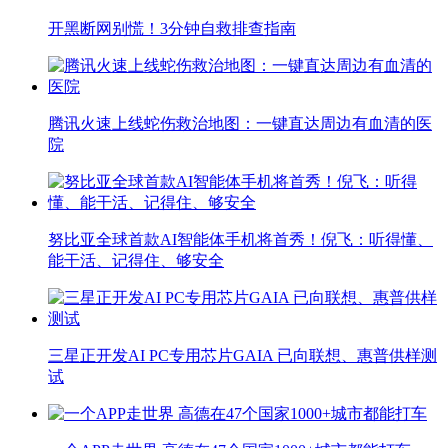
开黑断网别慌！3分钟自救排查指南
腾讯火速上线蛇伤救治地图：一键直达周边有血清的医
院
努比亚全球首款AI智能体手机将首秀！倪飞：听得懂、
能干活、记得住、够安全
三星正开发AI PC专用芯片GAIA 已向联想、惠普供样测
试