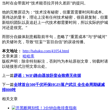
当时在会带面对“技术能否拉开持久差距”的提问。
他的完整原话为：“技术没有秘密，但重置需要时间和成本。
英伟达的显卡，理论上没有任何技术秘密，很容易复制，但重
新组织团队以及追赶上一代技术都需要时间，所以实际的护城
河还是很宽。”
而部分自媒体刻意截取前半句，忽略了“重置成本”与“护城河”
的关键补充，导致“狂妄”“盲目自信”的误读传播。
本文地址：
http://hahaku.com/41054.html
文章来源：
哈哈库
版权声明：
除非特别标注，否则均为本站原创文章，转载时请
以链接形式注明文章出处。
上一篇
辟谣：WiFi路由器放卧室会致癌无依据
下一篇
全球首台500千伏环保HGIS落户武汉 全生命周期碳减
排800吨
相关文章