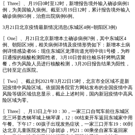
〖Three〗、月19日0时至12时，新增报告境外输入确诊病例1
例，为美国输入病例。截至3月19日12时，累计报告境外输入
确诊病例65例，治愈出院病例6例。
3月21日北京疫情最新情况消息(东城区4例+朝阳区3例)
〖One〗、月21日北京新增本土确诊病例7例，其中东城区4
例、朝阳区3例，相关病例详情及疫情形势如下：新增本土病
例详情感染者66：现住东城区龙潭街道光明中街1号楼，为昨
日通报的核酸检测阳性者。3月10日曾前往榆乐轩烤鸭店聚
餐，作为风险人员进行核酸检测，3月20日报告结果为阳性，
已转至定点医院。
〖Two〗、截止到2021年3月22日15时，北京市全区域不是新
冠疫情中风险区域。依据国务院官方网站发布的全国疫情中高
风险等级区域信息显示，截止上述时间，国内新冠疫情中高风
险区域为零。
〖Three〗、月13日上午10：30，一家三口自驾车前往东城区
北三环姜杰钢琴城上钢琴课，12：00结束开车返回东城家中用
午餐。下午17：00孩子出现发热症状，一家三口开车19：00到
达北京儿童医院发热门诊就诊，约21：00乘坐自家车返回家