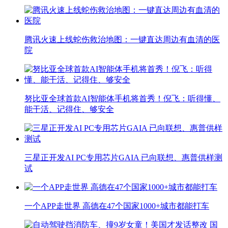
腾讯火速上线蛇伤救治地图：一键直达周边有血清的医
院
努比亚全球首款AI智能体手机将首秀！倪飞：听得懂、
能干活、记得住、够安全
三星正开发AI PC专用芯片GAIA 已向联想、惠普供样测
试
一个APP走世界 高德在47个国家1000+城市都能打车