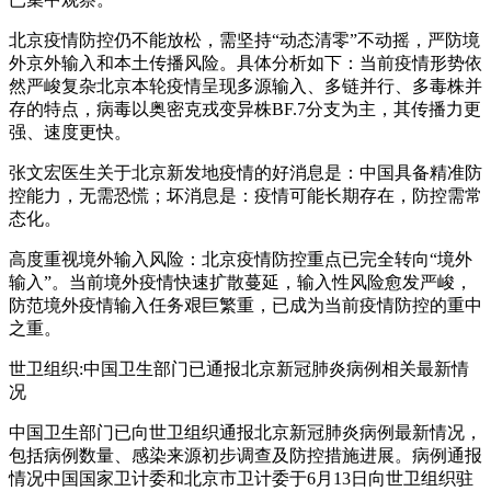
北京疫情防控仍不能放松，需坚持“动态清零”不动摇，严防境
外京外输入和本土传播风险。具体分析如下：当前疫情形势依
然严峻复杂北京本轮疫情呈现多源输入、多链并行、多毒株并
存的特点，病毒以奥密克戎变异株BF.7分支为主，其传播力更
强、速度更快。
张文宏医生关于北京新发地疫情的好消息是：中国具备精准防
控能力，无需恐慌；坏消息是：疫情可能长期存在，防控需常
态化。
高度重视境外输入风险：北京疫情防控重点已完全转向“境外
输入”。当前境外疫情快速扩散蔓延，输入性风险愈发严峻，
防范境外疫情输入任务艰巨繁重，已成为当前疫情防控的重中
之重。
世卫组织:中国卫生部门已通报北京新冠肺炎病例相关最新情
况
中国卫生部门已向世卫组织通报北京新冠肺炎病例最新情况，
包括病例数量、感染来源初步调查及防控措施进展。病例通报
情况中国国家卫计委和北京市卫计委于6月13日向世卫组织驻