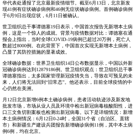
华代表处通报了北京最新疫情细节。截至6月13日，北京新发
现41例有症状确诊病例和46例无症状确诊病例。首例确诊病例
于6月9日出现症状，6月11日被确认。
世卫组织总干事谭德塞19日表示，中国首次报告无新增本土病
例，这是一个惊人的成就。背景与疫情数据对比：谭德塞在通
报会上指出，当时全球COVID-19病例已超过20万例，死亡人
数超过8000例。在此背景下，中国首次实现无新增本土病例，
凸显了其防控措施的显著成效。
全球确诊数据：世界卫生组织14日公布数据显示，中国以外新
冠确诊病例达到12879186例。世卫组织观点：世卫组织总干事
谭德塞指出，太多国家管理新冠疫情失当，导致在可预见的未
来，人们将无法回到“旧常态”。他还表示，目前全球疫情的中
心仍然在美洲。
月12日北京新增6例本土确诊病例，患者活动轨迹涉及新发地
批发市场，市场从业人员及环境中检出新冠病毒核酸阳性，进
口三文鱼切割案板也检测出新冠病毒。以下是详细情况：新增
本土病例情况：6月12日0-24时，全国31个省（自治区、直辖
市）和新疆生产建设兵团报告新增确诊病例11例，其中本土病
例6例，均在北京。