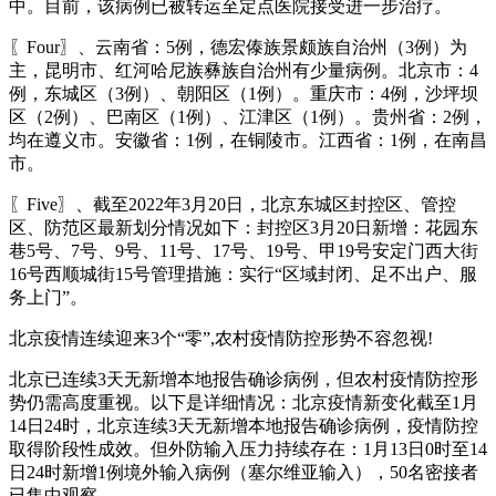
中。目前，该病例已被转运至定点医院接受进一步治疗。
〖Four〗、云南省：5例，德宏傣族景颇族自治州（3例）为
主，昆明市、红河哈尼族彝族自治州有少量病例。北京市：4
例，东城区（3例）、朝阳区（1例）。重庆市：4例，沙坪坝
区（2例）、巴南区（1例）、江津区（1例）。贵州省：2例，
均在遵义市。安徽省：1例，在铜陵市。江西省：1例，在南昌
市。
〖Five〗、截至2022年3月20日，北京东城区封控区、管控
区、防范区最新划分情况如下：封控区3月20日新增：花园东
巷5号、7号、9号、11号、17号、19号、甲19号安定门西大街
16号西顺城街15号管理措施：实行“区域封闭、足不出户、服
务上门”。
北京疫情连续迎来3个“零”,农村疫情防控形势不容忽视!
北京已连续3天无新增本地报告确诊病例，但农村疫情防控形
势仍需高度重视。以下是详细情况：北京疫情新变化截至1月
14日24时，北京连续3天无新增本地报告确诊病例，疫情防控
取得阶段性成效。但外防输入压力持续存在：1月13日0时至14
日24时新增1例境外输入病例（塞尔维亚输入），50名密接者
已集中观察。