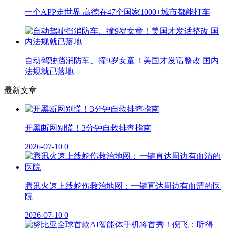
一个APP走世界 高德在47个国家1000+城市都能打车
自动驾驶挡消防车、撞9岁女童！美国才发话整改 国内
法规就已落地
最新文章
开黑断网别慌！3分钟自救排查指南
2026-07-10
0
腾讯火速上线蛇伤救治地图：一键直达周边有血清的医
院
2026-07-10
0