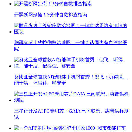
开黑断网别慌！3分钟自救排查指南
腾讯火速上线蛇伤救治地图：一键直达周边有血清的医
院
努比亚全球首款AI智能体手机将首秀！倪飞：听得懂、
能干活、记得住、够安全
三星正开发AI PC专用芯片GAIA 已向联想、惠普供样测
试