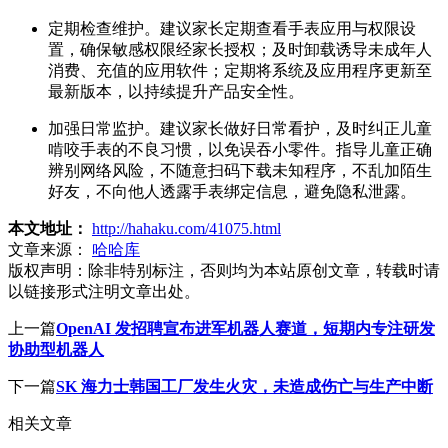
定期检查维护。建议家长定期查看手表应用与权限设
置，确保敏感权限经家长授权；及时卸载诱导未成年人
消费、充值的应用软件；定期将系统及应用程序更新至
最新版本，以持续提升产品安全性。
加强日常监护。建议家长做好日常看护，及时纠正儿童
啃咬手表的不良习惯，以免误吞小零件。指导儿童正确
辨别网络风险，不随意扫码下载未知程序，不乱加陌生
好友，不向他人透露手表绑定信息，避免隐私泄露。
本文地址：
http://hahaku.com/41075.html
文章来源：
哈哈库
版权声明：
除非特别标注，否则均为本站原创文章，转载时请
以链接形式注明文章出处。
上一篇
OpenAI 发招聘宣布进军机器人赛道，短期内专注研发
协助型机器人
下一篇
SK 海力士韩国工厂发生火灾，未造成伤亡与生产中断
相关文章