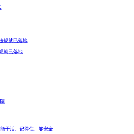
试
规就已落地