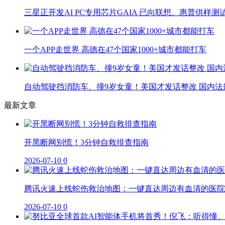
三星正开发AI PC专用芯片GAIA 已向联想、惠普供样测
一个APP走世界 高德在47个国家1000+城市都能打车
自动驾驶挡消防车、撞9岁女童！美国才发话整改 国内法
最新文章
开黑断网别慌！3分钟自救排查指南
2026-07-10
0
腾讯火速上线蛇伤救治地图：一键直达周边有血清的医院
2026-07-10
0