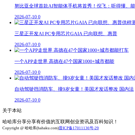
努比亚全球首款AI智能体手机将首秀！倪飞：听得懂、
2026-07-10
0
三星正开发AI PC专用芯片GAIA 已向联想、惠普
2026-07-10
0
一个APP走世界 高德在47个国家1000+城市都能
2026-07-10
0
自动驾驶挡消防车、撞9岁女童！美国才发话整改 国内法
2026-07-10
0
关于本站
哈哈库分享分享有价值的互联网创业资讯及百科知识！
Copyright @ 哈哈库(hahaku.com)
晋ICP备17011136号-29