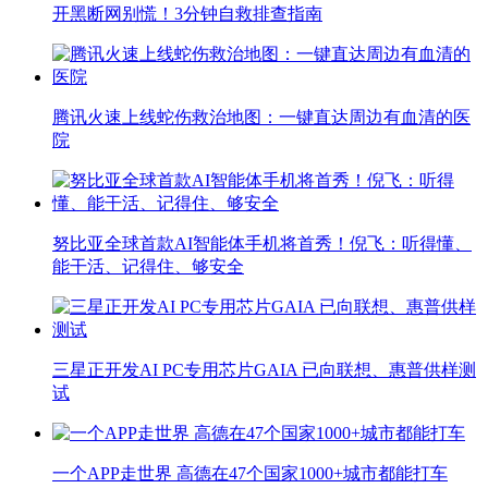
开黑断网别慌！3分钟自救排查指南
腾讯火速上线蛇伤救治地图：一键直达周边有血清的医
院
努比亚全球首款AI智能体手机将首秀！倪飞：听得懂、
能干活、记得住、够安全
三星正开发AI PC专用芯片GAIA 已向联想、惠普供样测
试
一个APP走世界 高德在47个国家1000+城市都能打车