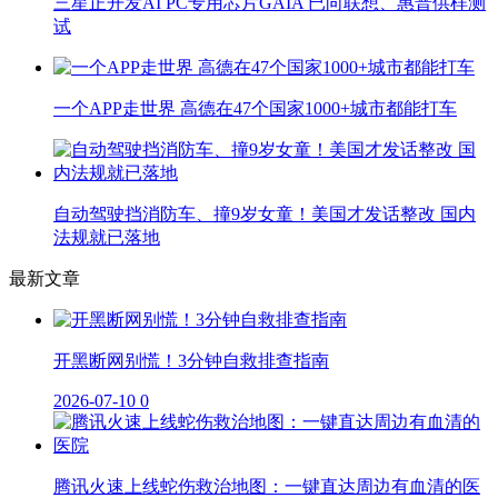
三星正开发AI PC专用芯片GAIA 已向联想、惠普供样测
试
一个APP走世界 高德在47个国家1000+城市都能打车
自动驾驶挡消防车、撞9岁女童！美国才发话整改 国内
法规就已落地
最新文章
开黑断网别慌！3分钟自救排查指南
2026-07-10
0
腾讯火速上线蛇伤救治地图：一键直达周边有血清的医