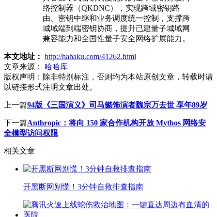
络控制器（QKDNC），实现跨域密钥路
由、密钥中继和业务调度统一控制，支撑跨
城域端到端密钥协商，提升已建量子城域网
兼容能力和全国性量子安全网络扩展能力。
本文地址：
http://hahaku.com/41262.html
文章来源：
哈哈库
版权声明：
除非特别标注，否则均为本站原创文章，转载时请
以链接形式注明文章出处。
上一篇
94版《三国演义》司马懿饰演者魏宗万去世 享年89岁
下一篇
Anthropic：将向 150 家合作机构开放 Mythos 网络安
全模型访问权限
相关文章
开黑断网别慌！3分钟自救排查指南