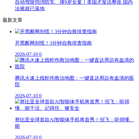
自动驾驶挡消防车、撞9岁女童！美国才发话整改 国内
法规就已落地
最新文章
开黑断网别慌！3分钟自救排查指南
2026-07-10
0
腾讯火速上线蛇伤救治地图：一键直达周边有血清的医
院
2026-07-10
0
努比亚全球首款AI智能体手机将首秀！倪飞：听得懂、
能
2026-07-10
0