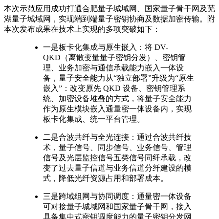
本次示范应用成功打通合肥量子城域网、国家量子骨干网及芜
湖量子城域网，实现端到端量子密钥协商及数据加密传输。附
本次发布成果在技术上实现的多项突破如下：
一是板卡化集成与原生嵌入：将 DV-
QKD（离散变量量子密钥分发）、密钥管
理、业务加密与通信承载能力嵌入一体设
备，量子安全能力从“独立部署”升级为“原生
嵌入”：改变原先 QKD 设备、密钥管理系
统、加密设备堆叠的方式，将量子安全能力
作为原生模块嵌入通量密一体设备内，实现
板卡化集成、统一平台管理。
二是合波共纤与全光连接：通过合波共纤技
术，量子信号、同步信号、业务信号、管理
信号及光层监控信号五类信号同纤承载，改
变了过去量子信道与业务信道分纤建设的模
式，降低光纤资源占用和部署成本。
三是跨域组网与协同调度：通量密一体设备
可对接量子城域网和国家量子骨干网，接入
具备集中式密钥调度能力的量子密钥分发网