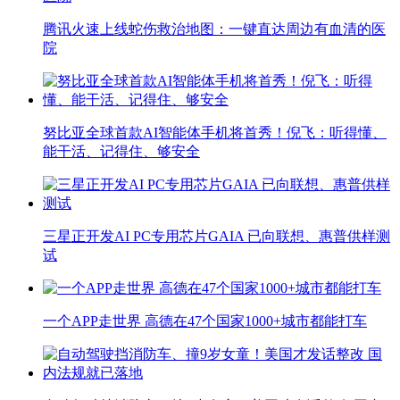
腾讯火速上线蛇伤救治地图：一键直达周边有血清的医
院
努比亚全球首款AI智能体手机将首秀！倪飞：听得懂、
能干活、记得住、够安全
三星正开发AI PC专用芯片GAIA 已向联想、惠普供样测
试
一个APP走世界 高德在47个国家1000+城市都能打车