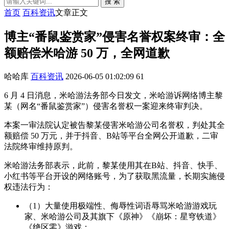
搜 索
首页
百科资讯
文章正文
博主“番鼠鉴赏家”侵害名誉权案终审：全
额赔偿米哈游 50 万，全网道歉
哈哈库
百科资讯
2026-06-05 01:02:09
61
6 月 4 日消息，米哈游法务部今日发文，米哈游诉网络博主黎
某（网名“番鼠鉴赏家”）侵害名誉权一案迎来终审判决。
本案一审法院认定被告黎某侵害米哈游公司名誉权，判处其全
额赔偿 50 万元，并于抖音、B站等平台全网公开道歉，二审
法院终审维持原判。
米哈游法务部表示，此前，黎某使用其在B站、抖音、快手、
小红书等平台开设的网络账号，为了获取黑流量，长期实施侵
权违法行为：
（1）大量使用极端性、侮辱性词语辱骂米哈游游戏玩
家、米哈游公司及其旗下《原神》《崩坏：星穹铁道》
《绝区零》游戏；