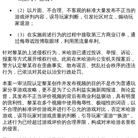
（2）以片面、不合理、不客观的标准大量发布不正当的
游戏评判内容，误导玩家判断，引发社区对立，煽动玩
家退游；
（3）在实施前述行为的过程中接取第三方商业订单，通
过侮辱诋毁博取眼球，利用黑流量牟利。
针对黎某的上述侵权行为，米哈游已通过投诉、举报、诉讼、
报案等方式展开维权行动。此前在米哈游向公安机关报案后，
警方认定黎某存在歪曲事实、散布谣言、扰乱社会秩序的违法
行为，已依法对其处以治安行政处罚。
本案一审法院认定黎某创作并发布视频的目的不是作为普通玩
家分享游戏攻略，更不是为了公共利益实施新闻报道、舆论监
督，其发布不正当评价视频的背后有商业利益驱动，具有明显
的营利性。黎某在多个视频中使用侮辱性、极端性的词语，以
不合理的标准评价游戏并进行不公允的游戏对比，否定米哈游
游戏，误导玩家对游戏质量的判断，引导玩家“退游”“换游”，
上述行为已经超过游戏评价的合理界限，构成对米哈游名誉权
的侵害。