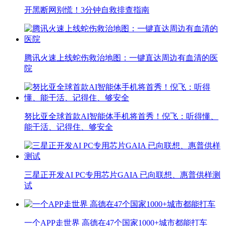
开黑断网别慌！3分钟自救排查指南
腾讯火速上线蛇伤救治地图：一键直达周边有血清的医
院
努比亚全球首款AI智能体手机将首秀！倪飞：听得懂、
能干活、记得住、够安全
三星正开发AI PC专用芯片GAIA 已向联想、惠普供样测
试
一个APP走世界 高德在47个国家1000+城市都能打车