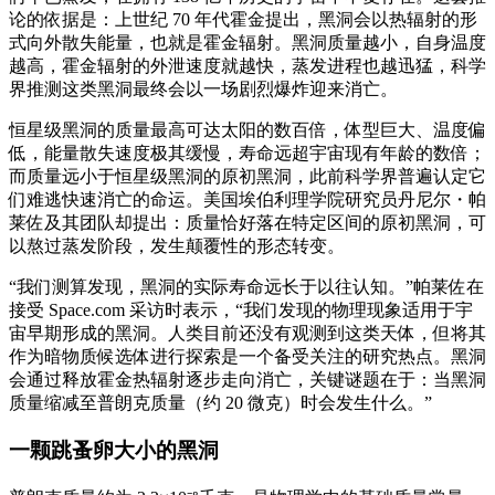
论的依据是：上世纪 70 年代霍金提出，黑洞会以热辐射的形
式向外散失能量，也就是霍金辐射。黑洞质量越小，自身温度
越高，霍金辐射的外泄速度就越快，蒸发进程也越迅猛，科学
界推测这类黑洞最终会以一场剧烈爆炸迎来消亡。
恒星级黑洞的质量最高可达太阳的数百倍，体型巨大、温度偏
低，能量散失速度极其缓慢，寿命远超宇宙现有年龄的数倍；
而质量远小于恒星级黑洞的原初黑洞，此前科学界普遍认定它
们难逃快速消亡的命运。美国埃伯利理学院研究员丹尼尔・帕
莱佐及其团队却提出：质量恰好落在特定区间的原初黑洞，可
以熬过蒸发阶段，发生颠覆性的形态转变。
“我们测算发现，黑洞的实际寿命远长于以往认知。”帕莱佐在
接受 Space.com 采访时表示，“我们发现的物理现象适用于宇
宙早期形成的黑洞。人类目前还没有观测到这类天体，但将其
作为暗物质候选体进行探索是一个备受关注的研究热点。黑洞
会通过释放霍金热辐射逐步走向消亡，关键谜题在于：当黑洞
质量缩减至普朗克质量（约 20 微克）时会发生什么。”
一颗跳蚤卵大小的黑洞