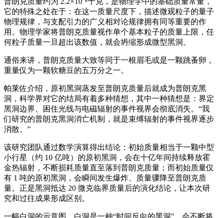
普朗克质量约为 2.2×10⁻⁸千克，是物理学中的基础质量常量，
它的特殊之处在于：在这一质量尺度下，描述微观粒子的量子
物理规律，与支配引力的广义相对论规律拥有同等重要的作
用。物理学家将普朗克质量视作单个基本粒子的质量上限，任
何粒子质量一旦超出该数值，就会坍缩形成微型黑洞。
通俗来讲，普朗克质量大致等同于一根眉毛或是一颗跳蚤卵，
重量仅为一颗软糖豆的五万分之一。
帕莱佐介绍，原初黑洞蒸发至普朗克质量后就成为普朗克黑
洞，科学界对它的结局有着多种猜想，其中一种猜想是：界定
黑洞边界、困住光线与电磁辐射的事件视界会彻底消失。“我
们研究的普朗克黑洞消亡机制，就是束缚辐射的事件视界逐步
消散。”
该研究团队通过数学演算得出结论：初始质量相当于一颗中型
小行星（约 10 亿吨）的原初黑洞，会在十亿年间持续释放霍
金热辐射，不断损耗质量直至落到普朗克质量；而初始质量仅
有 1 吨的原初黑洞，会瞬间发生爆炸、质量骤降至普朗克质
量。正是黑洞抵达 20 微克临界质量后的演化结论，让本次研
究和过往成果形成区别。
一幅白洞的示意图，白洞是一种“时间反向的黑洞”，会不断将