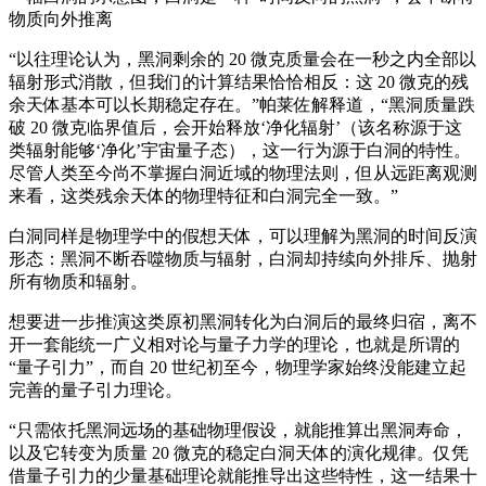
物质向外推离
“以往理论认为，黑洞剩余的 20 微克质量会在一秒之内全部以
辐射形式消散，但我们的计算结果恰恰相反：这 20 微克的残
余天体基本可以长期稳定存在。”帕莱佐解释道，“黑洞质量跌
破 20 微克临界值后，会开始释放‘净化辐射’（该名称源于这
类辐射能够‘净化’宇宙量子态），这一行为源于白洞的特性。
尽管人类至今尚不掌握白洞近域的物理法则，但从远距离观测
来看，这类残余天体的物理特征和白洞完全一致。”
白洞同样是物理学中的假想天体，可以理解为黑洞的时间反演
形态：黑洞不断吞噬物质与辐射，白洞却持续向外排斥、抛射
所有物质和辐射。
想要进一步推演这类原初黑洞转化为白洞后的最终归宿，离不
开一套能统一广义相对论与量子力学的理论，也就是所谓的
“量子引力”，而自 20 世纪初至今，物理学家始终没能建立起
完善的量子引力理论。
“只需依托黑洞远场的基础物理假设，就能推算出黑洞寿命，
以及它转变为质量 20 微克的稳定白洞天体的演化规律。仅凭
借量子引力的少量基础理论就能推导出这些特性，这一结果十