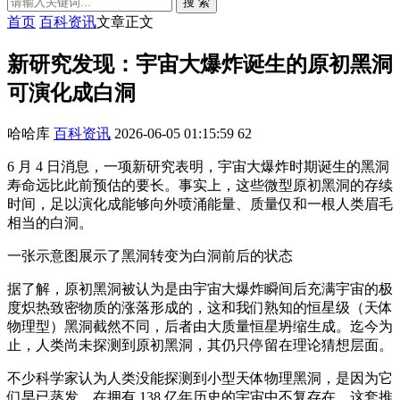
搜 索
首页
百科资讯
文章正文
新研究发现：宇宙大爆炸诞生的原初黑洞
可演化成白洞
哈哈库
百科资讯
2026-06-05 01:15:59
62
6 月 4 日消息，一项新研究表明，宇宙大爆炸时期诞生的黑洞
寿命远比此前预估的要长。事实上，这些微型原初黑洞的存续
时间，足以演化成能够向外喷涌能量、质量仅和一根人类眉毛
相当的白洞。
一张示意图展示了黑洞转变为白洞前后的状态
据了解，原初黑洞被认为是由宇宙大爆炸瞬间后充满宇宙的极
度炽热致密物质的涨落形成的，这和我们熟知的恒星级（天体
物理型）黑洞截然不同，后者由大质量恒星坍缩生成。迄今为
止，人类尚未探测到原初黑洞，其仍只停留在理论猜想层面。
不少科学家认为人类没能探测到小型天体物理黑洞，是因为它
们早已蒸发，在拥有 138 亿年历史的宇宙中不复存在。这套推