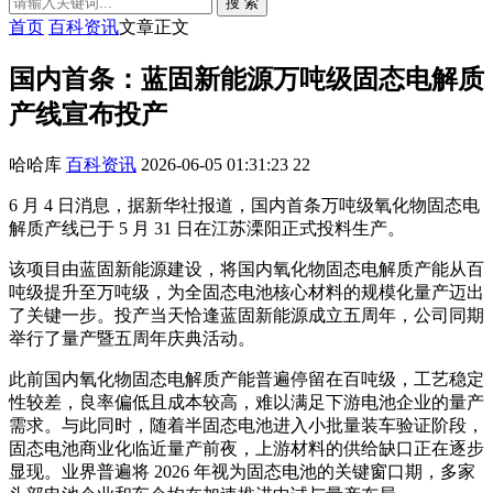
搜 索
首页
百科资讯
文章正文
国内首条：蓝固新能源万吨级固态电解质
产线宣布投产
哈哈库
百科资讯
2026-06-05 01:31:23
22
6 月 4 日消息，据新华社报道，国内首条万吨级氧化物固态电
解质产线已于 5 月 31 日在江苏溧阳正式投料生产。
该项目由蓝固新能源建设，将国内氧化物固态电解质产能从百
吨级提升至万吨级，为全固态电池核心材料的规模化量产迈出
了关键一步。投产当天恰逢蓝固新能源成立五周年，公司同期
举行了量产暨五周年庆典活动。
此前国内氧化物固态电解质产能普遍停留在百吨级，工艺稳定
性较差，良率偏低且成本较高，难以满足下游电池企业的量产
需求。与此同时，随着半固态电池进入小批量装车验证阶段，
固态电池商业化临近量产前夜，上游材料的供给缺口正在逐步
显现。业界普遍将 2026 年视为固态电池的关键窗口期，多家