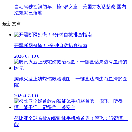
自动驾驶挡消防车、撞9岁女童！美国才发话整改 国内
法规就已落地
最新文章
开黑断网别慌！3分钟自救排查指南
2026-07-10
0
腾讯火速上线蛇伤救治地图：一键直达周边有血清的医
院
2026-07-10
0
努比亚全球首款AI智能体手机将首秀！倪飞：听得懂、
能