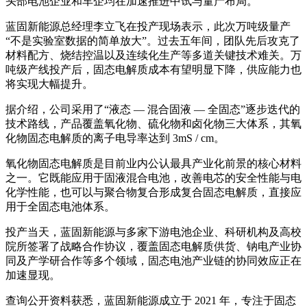
头部电池企业和车企均在加速推进中试与量产布局。
蓝固新能源总经理李立飞在投产现场表示，此次万吨级量产
“不是实验室数据的简单放大”。过去五年间，团队先后攻克了
材料配方、烧结控温以及连续化生产等多道关键技术难关。万
吨级产线投产后，固态电解质成本有望明显下降，供应能力也
将实现大幅提升。
据介绍，公司采用了“液态 — 混合固液 — 全固态”逐步迭代的
技术路线，产品覆盖氧化物、硫化物和卤化物三大体系，其氧
化物固态电解质的离子电导率达到 3mS / cm。
氧化物固态电解质是目前业内公认最具产业化前景的核心材料
之一。它既能应用于固液混合电池，改善电芯的安全性能与电
化学性能，也可以与聚合物复合形成复合固态电解质，直接应
用于全固态电池体系。
投产当天，蓝固新能源与多家下游电池企业、科研机构及高校
院所签署了战略合作协议，覆盖固态电解质供货、钠电产业协
同及产学研合作等多个领域，固态电池产业链的协同效应正在
加速显现。
查询公开资料获悉，蓝固新能源成立于 2021 年，专注于固态