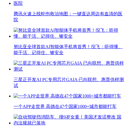
腾讯火速上线蛇伤救治地图：一键直达周边有血清的医
院
努比亚全球首款AI智能体手机将首秀！倪飞：听得懂、
能干活、记得住、够安全
三星正开发AI PC专用芯片GAIA 已向联想、惠普供样测
试
一个APP走世界 高德在47个国家1000+城市都能打车