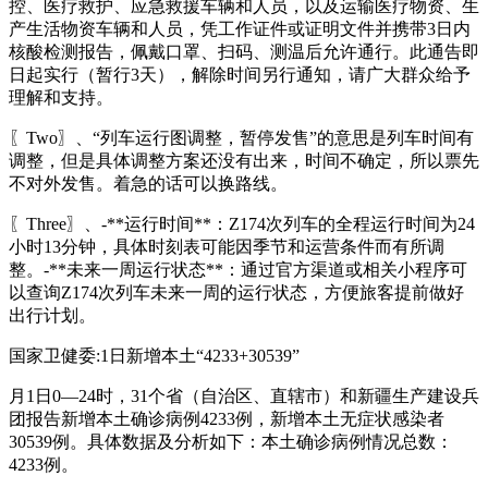
控、医疗救护、应急救援车辆和人员，以及运输医疗物资、生
产生活物资车辆和人员，凭工作证件或证明文件并携带3日内
核酸检测报告，佩戴口罩、扫码、测温后允许通行。此通告即
日起实行（暂行3天），解除时间另行通知，请广大群众给予
理解和支持。
〖Two〗、“列车运行图调整，暂停发售”的意思是列车时间有
调整，但是具体调整方案还没有出来，时间不确定，所以票先
不对外发售。着急的话可以换路线。
〖Three〗、-**运行时间**：Z174次列车的全程运行时间为24
小时13分钟，具体时刻表可能因季节和运营条件而有所调
整。-**未来一周运行状态**：通过官方渠道或相关小程序可
以查询Z174次列车未来一周的运行状态，方便旅客提前做好
出行计划。
国家卫健委:1日新增本土“4233+30539”
月1日0—24时，31个省（自治区、直辖市）和新疆生产建设兵
团报告新增本土确诊病例4233例，新增本土无症状感染者
30539例。具体数据及分析如下：本土确诊病例情况总数：
4233例。