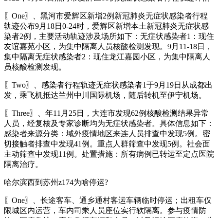
〖One〗、黑河市爱辉区新增2例新冠肺炎无症状感染者行程
轨迹公布9月18日0-24时，爱辉区新增本土新冠肺炎无症状感
染者2例，主要活动轨迹涉及场所如下：无症状感染者1：现住
友谊嘉苑小区，为集中隔离人员核酸检测发现。9月11-18日，
集中隔离无症状感染者2：现住龙江嘉园小区，为集中隔离人
员核酸检测发现。
〖Two〗、感染者行程轨迹无症状感染者1于9月19日从成都出
发，乘飞机抵达兰州中川国际机场，随后转机至伊宁机场。
〖Three〗、年11月25日，大连市发现62例核酸检测结果异常
人员，经复核及专家诊断均为无症状感染者。具体信息如下：
感染者来源分类：域外疫情地区来连人员排查中发现5例。密
切接触者排查中发现41例。重点人群筛查中发现5例。社会面
主动筛查中发现11例。处置措施：所有病例已转运至定点医院
隔离治疗。
哈尔滨西到苏州z174为啥停运?
〖One〗、长途客车、通乡通村客运车辆临时停运；出租车仅
限城区内运营，车内司乘人员座位实行软隔离。参与疫情防