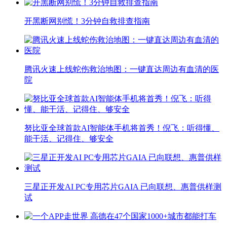
开黑断网别慌！3分钟自救排查指南
腾讯火速上线蛇伤救治地图：一键直达周边有血清的医
院
努比亚全球首款AI智能体手机将首秀！倪飞：听得懂、
能干活、记得住、够安全
三星正开发AI PC专用芯片GAIA 已向联想、惠普供样测
试