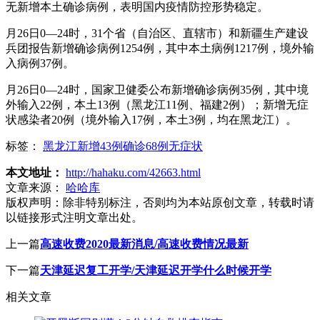
无新增本土确诊病例，表明国内疫情防控形势稳定。
月26日0—24时，31个省（自治区、直辖市）和新疆生产建设
兵团报告新增确诊病例1254例，其中本土病例1217例，境外输
入病例37例。
月26日0—24时，国家卫健委公布新增确诊病例35例，其中境
外输入22例，本土13例（黑龙江11例、福建2例）；新增无症
状感染者20例（境外输入17例，本土3例，均在黑龙江）。
标签：
黑龙江新增43例确诊68例无症状
本文地址：
http://hahaku.com/42663.html
文章来源：
哈哈库
版权声明：
除非特别标注，否则均为本站原创文章，转载时请
以链接形式注明文章出处。
上一篇
高速收费2020最新消息/高速收费情况最新
下一篇
天津延迟复工开学/天津延迟开学什么时候开学
相关文章