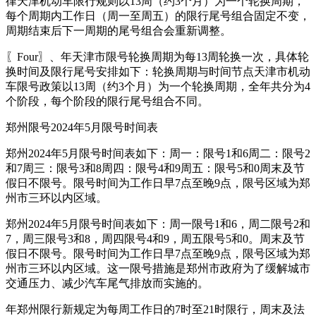
律天津机动车限行规则以13周（约3个月）为一个轮换周期，
每个周期内工作日（周一至周五）的限行尾号组合固定不变，
周期结束后下一周期的尾号组合会重新调整。
〖Four〗、年天津市限号轮换周期为每13周轮换一次，具体轮
换时间及限行尾号安排如下：轮换周期与时间节点天津市机动
车限号政策以13周（约3个月）为一个轮换周期，全年共分为4
个阶段，每个阶段的限行尾号组合不同。
郑州限号2024年5月限号时间表
郑州2024年5月限号时间表如下：周一：限号1和6周二：限号2
和7周三：限号3和8周四：限号4和9周五：限号5和0周末及节
假日不限号。限号时间为工作日早7点至晚9点，限号区域为郑
州市三环以内区域。
郑州2024年5月限号时间表如下：周一限号1和6，周二限号2和
7，周三限号3和8，周四限号4和9，周五限号5和0。周末及节
假日不限号。限号时间为工作日早7点至晚9点，限号区域为郑
州市三环以内区域。这一限号措施是郑州市政府为了缓解城市
交通压力、减少汽车尾气排放而实施的。
年郑州限行新规定为每周工作日的7时至21时限行，周末及法