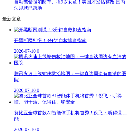
自动驾驶挡消防车、撞9岁女童！美国才发话整改 国内
法规就已落地
最新文章
开黑断网别慌！3分钟自救排查指南
2026-07-10
0
腾讯火速上线蛇伤救治地图：一键直达周边有血清的医
院
2026-07-10
0
努比亚全球首款AI智能体手机将首秀！倪飞：听得懂、
能
2026-07-10
0