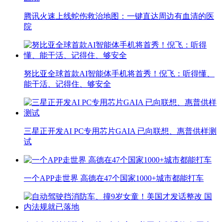
腾讯火速上线蛇伤救治地图：一键直达周边有血清的医
院
努比亚全球首款AI智能体手机将首秀！倪飞：听得懂、
能干活、记得住、够安全
三星正开发AI PC专用芯片GAIA 已向联想、惠普供样测
试
一个APP走世界 高德在47个国家1000+城市都能打车