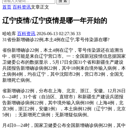
搜 索
首页
百科资讯
文章正文
辽宁疫情/辽宁疫情是哪一年开始的
哈哈库
百科资讯
2026-06-13 02:27:36
33
31省份新增确诊22例,本土4例在辽宁,零号传染源在哪?
省份新增确诊22例，本土4例在辽宁，零号传染源还在追溯当
中，很可能是来自辽宁营口市。一：全国新冠疫情信息据国家
卫健委公布的数据显示，5月17日全国31个省和新疆生产建设
兵团报告新增确诊病例22例，其中18例来自境外输入病例，本
土病例4例，均在辽宁，其中沈阳市2例，营口市2例，全国无
新增死亡病例。
省新增确诊22例，分布在上海、北京、浙江、安徽。12月26日
0—24时，31个省（自治区、直辖市）和新疆生产建设兵团报
告新增确诊病例22例，其中境外输入病例10例（上海4例，北
京3例，浙江2例，安徽1例），本土病例12例（辽宁7例，北京
5例）；无新增死亡病例；无新增疑似病例。
月4日0—24时，国家卫健委公布全国新增确诊病例22例，其中