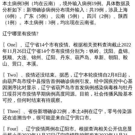
本土病例3例（均在云南），境外输入病例19例。具体数据及
分析如下：新增确诊病例分布境外输入：共19例，涉及上海
（6例）、广东（5例）、云南（5例）、四川（2例）、陕西
（1例）。本土病例：3例，均出现在云南省。
辽宁哪里有疫情?
〖One〗、辽宁省14个市有疫情。根据相关资料查询截止2022
年11月26日辽宁省14个市有疫情分别为：铁岭、沈阳、盘锦、
抚顺、大连、锦州、辽阳、丹东、葫芦岛、阜新、朝阳、鞍
山、营口、本溪。
〖Two〗、疫情还没结束。据悉，辽宁本轮疫情自2月8日起，
由葫芦岛市绥中县报告首例确诊病例引发。经中国疾控中心基
因测序比对显示，辽宁省葫芦岛市首发病例感染病毒株与牡丹
江绥芬河市疫情早期病例高度同源。目前，社会传播风险基本
可控，但何时结束有待观察。
〖Three〗、省份新增确诊22例，本土4例在辽宁，零号传染源
还在追溯当中，很可能是来自辽宁营口市。
〖Four〗、辽宁疫情两例在辽阳市。根据查询相关公开信息显