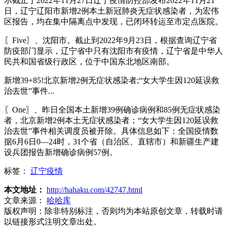
示截止于2022年11月27日辽宁疫情防控部发布2022年11月21
日，辽宁辽阳市新增2例本土新冠肺炎无症状感染者，为宏伟
区报告，均在集中隔离点中发现，已闭环转运至市定点医院。
〖Five〗、沈阳市。截止到2022年9月23日，根据查询辽宁省
防疫部门显示，辽宁省中只有沈阳市有疫情，辽宁省是中华人
民共和国省级行政区，位于中国东北地区南部。
新增39+85!北京新增2例无症状感染者;“女大学生因120延误救
治去世”事件...
〖One〗、昨日全国本土新增39例确诊病例和85例无症状感染
者，北京新增2例本土无症状感染者；“女大学生因120延误救
治去世”事件相关调度员被开除。具体信息如下：全国疫情数
据6月6日0—24时，31个省（自治区、直辖市）和新疆生产建
设兵团报告新增确诊病例57例。
标签：
辽宁疫情
本文地址：
http://hahaku.com/42747.html
文章来源：
哈哈库
版权声明：
除非特别标注，否则均为本站原创文章，转载时请
以链接形式注明文章出处。