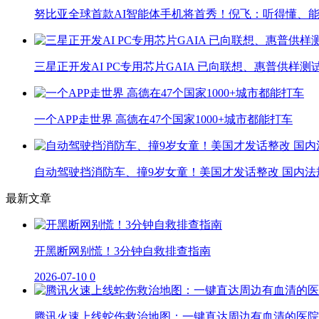
努比亚全球首款AI智能体手机将首秀！倪飞：听得懂、
三星正开发AI PC专用芯片GAIA 已向联想、惠普供样测
一个APP走世界 高德在47个国家1000+城市都能打车
自动驾驶挡消防车、撞9岁女童！美国才发话整改 国内法
最新文章
开黑断网别慌！3分钟自救排查指南
2026-07-10
0
腾讯火速上线蛇伤救治地图：一键直达周边有血清的医院