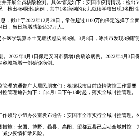
控并开展全员核酸检测。具体情况如下：安国市疫情情况：检出5
：检出4例阳性病例，其中1名病例的女儿就读学校出现3名阳
信息，截止于2022年12月28日，常住超过1100万的保定选择
4日，当日新增感染达37万人。
例；尚在医学观察本土无症状感染者3例。3月8日，涿州市发现3
。
2022年4月1日保定安国市新增1例确诊病例。2022年4月3日
保定容城新增一例确诊病例。
控管理的通告广大居民朋友们：根据我市目前疫情防控工作需要
控管理通告如下：自4月1日下午13时起，落实全域封控管理。
情工作领导小组办公室发布通告：安国市全市实行全域封控管理。
测措施：安国、博野、蠡县、高阳、望都五县已启动全域封控，
，减少疫情扩散风险。