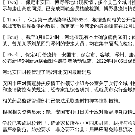
〖Two〗、保定市安国、博野等地出现疫情，多个县已全域封
示与唐山高度同源。已完成两轮全员核酸检测。博野县疫情情况
〖Three〗、保定第一波感染率达到585%。根据查询相关公开
据城市数据库提供的数据，保定第一波感染的最高峰值在12月1
〖Four〗、截至3月8日24时，河北省现有本土确诊病例50
某、曾某某系刘某回到涿州的密接人员，均在集中隔离点检出
〖Five〗、保定4月份疫情：安国市、保定市、容城、涿州、唐县。
公布新增5例新冠病毒阳性感染者活动轨迹。2022年4月06日
河北安国封控管理了吗?河北安国最新消息
安国市应对新冠肺炎疫情工作领导小组办公室关于实行全域封
和疫情防控有关规定，经专家组综合研判，现就我市实行全域封
相关药品监督管理部门已依法采取查封扣押等控制措施。
根据相关资料显示：能。安国市4月1日关于应对新冠肺炎疫
学校已实施封校管理，确诊家长所在小区同步封闭。封控与检
需严格防范。防控要求：非必要不出县：居民应避免跨县流动