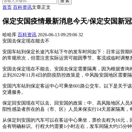
搜 索
首页
百科资讯
文章正文
保定安国疫情最新消息今天/保定安国新
哈哈库
百科资讯
2026-06-13 09:29:06
32
安国去保定现在能去不
安国车站到保定长途汽车站下午的发车时间如下：日常运营期间（非
的常规班次，但需注意实际运营可能因季节、客流或临时调整
安国去保定现在不能去。安国去保定需要隔离，因为根据查询相关
止到2022年11月4日的防疫防控政策是，中风险安国地区需
安国汽车站到保定客运中心可乘坐601路公交车。以下是关于
交通服务。
保定回安国现在可以去。回安国的政策：中、高风险地区人员来
阳性感染者所在的县（市、区）人员来保实行14天居家隔离，
从保定到安国的汽车可以在客运中心乘坐，票价去程为16元，
会有明确标识。行程大约需要1小时左右，发车间隔大约15分