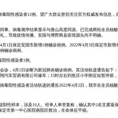
新冠病毒阳性感染者12例。望广大群众密切关注官方权威发布信息
名同事。病毒测序结果显示与唐山高度同源。已完成两轮全员核酸
葬礼，导致疫情传播。安国与博野两县疫情源头尚不明确。
月1日保定安国市新增1例确诊病例。2022年4月3日保定市新增本
一例确诊病例。
毒阳性感染者1例。
组会诊，4月1日诊断为新冠肺炎确诊病例。其活动轨迹通告如下：
市福瑞翔汽车贸易有限公司修车；15时左右到焦庄小学附近短暂停留
毒阳性感染者活动轨迹的通告2022年4月2日，我市在全员核
疑阳性样本，涉及10人。经单人单管复检，确认其中2名甘肃返保人
保定市第一中心医院南院区救治，生命体征平稳。