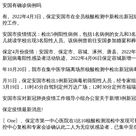
安国有确诊病例吗
有。2022年4月3日，保定安国市在全员核酸检测中新检出
控工作。
安国市疫情情况：检出5例阳性病例，包括1名病例的女儿和3
儿就读学校出现3名阳性人员。该病例曾前往安国参加婚宴和
保定4月份疫情：安国市、保定市、容城、涿州、唐县。2022年4
新冠病毒阳性感染者活动轨迹。2022年4月06日保定容城新增
年10月20日，我市在集中医学隔离场所核酸检测中检出新冠病
月31日，保定安国市检出1例新冠病毒初筛阳性人员，经专家
3月19日，11时45分自驾到定州万达广场；12时30分定州
安国市应对新冠肺炎疫情工作领导小组办公室关于新增3例新冠病
保定疫情最新消息!
〖One〗、保定市第一中心医院在1比10核酸检测混检中发现可
控中心复检和专家会诊确认此二人为无症状感染者，已集中至