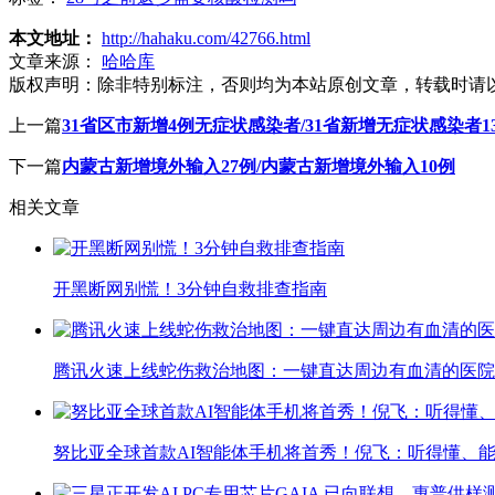
本文地址：
http://hahaku.com/42766.html
文章来源：
哈哈库
版权声明：
除非特别标注，否则均为本站原创文章，转载时请
上一篇
31省区市新增4例无症状感染者/31省新增无症状感染者1
下一篇
内蒙古新增境外输入27例/内蒙古新增境外输入10例
相关文章
开黑断网别慌！3分钟自救排查指南
腾讯火速上线蛇伤救治地图：一键直达周边有血清的医院
努比亚全球首款AI智能体手机将首秀！倪飞：听得懂、