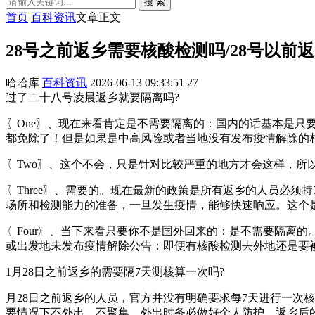
搜 索
首页
百科资讯
文章正文
28号之前返乡需要核酸检测吗/28号以前
哈哈库
百科资讯
2026-06-13 09:33:51
27
过了二十八号凌晨返乡就要隔离吗?
〖One〗、现在来看肯定是不需要隔离的：国内的话基本是
都免除了！但是如果是中高风险或者当地没有发布疫情解除的
〖Two〗、这个不会，只是针对比较严重的地方才会这样，所
〖Three〗、需要的。现在最新的政策是所有返乡的人员必
场所和检测能力的准备，一旦发生疫情，能够快速响应。这个
〖Four〗、当下来看只要你不是国外回来的：是不需要隔离
或出发地未发布疫情解除公告：即便有核酸检测去外地还是要
1月28日之前返乡的需要隔7天测核算一次吗?
月28日之前返乡的人员，官方并没有明确要求每7天进行一次
要情况下不外出、不聚集，外出时务必做好个人防护。返乡后的