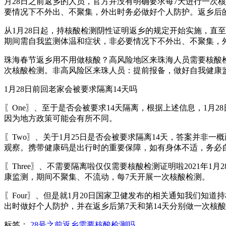
月28日之前返乡的人员，官方并没有明确要求每7天进行一次
要情况下不外出、不聚集，外出时务必做好个人防护。返乡后的
从1月28日起，持核酸检测阴性证明返乡的规定开始实施，直至
期间需自我监测体温和症状，非必要情况下不外出、不聚集，外
珠海春节返乡用不用做核酸？高风险地区来珠海人员需要核酸检
次核酸检测。非高风险区来珠人员：提前报备，做好自我健康
1月28日前回老家会被要求隔离14天吗
〖One〗、至于是否会被要求14天隔离，根据上述信息，1月
因为地方政策可能会有所不同。
〖Two〗、关于1月25日是否会被要求隔离14天，答案并
观察。携带健康码是出行时的重要保障，如有身体不适，务必
〖Three〗、不需要隔离啦仅仅需要核酸检测证明啦2021年1
康监测，期间不聚集、不流动，每7天开展一次核酸检测。
〖Four〗、但是就1月20日国家卫健发布的相关通知我们知
出时做好个人防护，并在返乡后第7天和第14天分别做一次核
标签：
28号之前返乡需要核酸检测吗