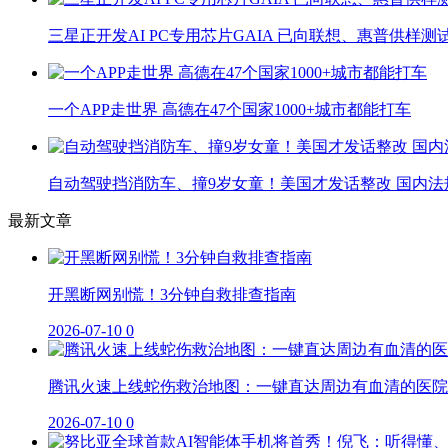
三星正开发AI PC专用芯片GAIA 已向联想、惠普供样测
一个APP走世界 高德在47个国家1000+城市都能打车
自动驾驶挡消防车、撞9岁女童！美国才发话整改 国内法
最新文章
开黑断网别慌！3分钟自救排查指南
2026-07-10
0
腾讯火速上线蛇伤救治地图：一键直达周边有血清的医院
2026-07-10
0