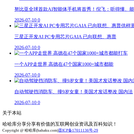
努比亚全球首款AI智能体手机将首秀！倪飞：听得懂、
2026-07-10
0
三星正开发AI PC专用芯片GAIA 已向联想、惠普
2026-07-10
0
一个APP走世界 高德在47个国家1000+城市都能
2026-07-10
0
自动驾驶挡消防车、撞9岁女童！美国才发话整改 国内法
2026-07-10
0
关于本站
哈哈库分享分享有价值的互联网创业资讯及百科知识！
Copyright @ 哈哈库(hahaku.com)
晋ICP备17011136号-29