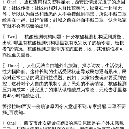
〖One〗、通过查询相关资料显示，西安疫情没完没了的原因
是：社区传播：社区内相对人群比较熟悉，经常在一起聊天
等，所以认为自己和熟悉的人不会接触到病患，所以不戴口罩
经常在一起。出行传播：封城之前在外面不戴口罩，认为私家
车就不会有病毒的出现。
〖Two〗、核酸检测机构问题：部分核酸检测机构受到质疑，
出现“哪里有核酸检测机构哪里就有没完没了的确诊者、密接
者”的情况。核酸检测是疫情防控的重要手段，其准确性和可
靠性至关重要。
〖Three〗、人们无法自由地外出旅游、探亲访友，生活便利
性大幅降低。这种长期的生活受限状态导致民怨逐渐累积，民
众对正常生活的渴望日益强烈。例如，大家出去玩都要受到管
控，这种对个人自由的限制引发了民众的不满情绪。核酸检测
压力与成本：没完没了的排队做核酸成为常态，无论去哪里都
要48小时核酸证明。
警报拉响!西安一例确诊原因令人意想不到,专家提醒:口罩不要
摘_百度知...
〖One〗、西安市此次确诊病例B的感染原因是在户外未佩戴