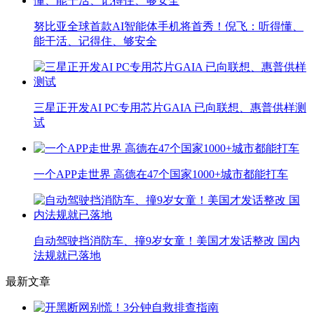
努比亚全球首款AI智能体手机将首秀！倪飞：听得懂、
能干活、记得住、够安全
三星正开发AI PC专用芯片GAIA 已向联想、惠普供样测
试
一个APP走世界 高德在47个国家1000+城市都能打车
自动驾驶挡消防车、撞9岁女童！美国才发话整改 国内
法规就已落地
最新文章