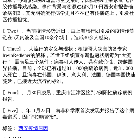
口罩，与确诊病例A短暂时空交集时，因病例A吐痰形成气溶
胶传播导致感染。事件背景与溯源过程3月10日西安市报告确
诊病例B，其无明确流行病学史且不在已有传播链上，引发社
区传播担忧。
〖Two〗、当前疫情形势近日，由上海旅行团引发的疫情传染
链在5天内波及全国10余个城市，造成30余人感染。
〖Three〗、大流行的定义与现状：根据哥大灾害防备专家
IrwinRedlener的解释，若世卫组织宣布新型冠状病毒为“大流
行”，需满足三个条件：病毒可人传人、具有致命性、跨越国
界传播。目前，全球已有超过81，000例确诊病例，近3，000
人死亡，且病毒在韩国、伊朗、意大利、法国、德国等国快速
蔓延，已接近大流行的标准。
〖Four〗、月30日凌晨，重庆市江津区接到2例阳性确诊病例
报告。
〖Five〗、年11月22日，南非科学家首次发现并报告了这个病
毒谱系，因而“拉响警报”。
标签：
西安疫情原因