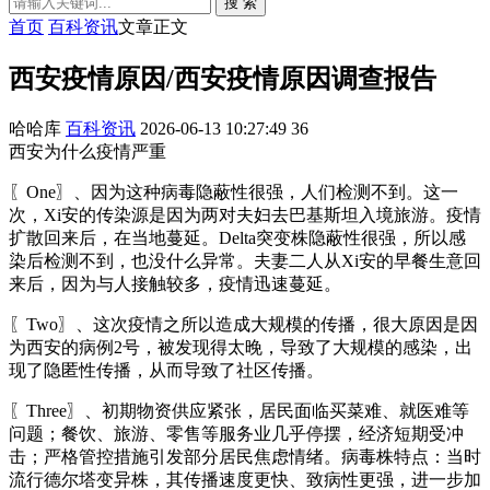
搜 索
首页
百科资讯
文章正文
西安疫情原因/西安疫情原因调查报告
哈哈库
百科资讯
2026-06-13 10:27:49
36
西安为什么疫情严重
〖One〗、因为这种病毒隐蔽性很强，人们检测不到。这一
次，Xi安的传染源是因为两对夫妇去巴基斯坦入境旅游。疫情
扩散回来后，在当地蔓延。Delta突变株隐蔽性很强，所以感
染后检测不到，也没什么异常。夫妻二人从Xi安的早餐生意回
来后，因为与人接触较多，疫情迅速蔓延。
〖Two〗、这次疫情之所以造成大规模的传播，很大原因是因
为西安的病例2号，被发现得太晚，导致了大规模的感染，出
现了隐匿性传播，从而导致了社区传播。
〖Three〗、初期物资供应紧张，居民面临买菜难、就医难等
问题；餐饮、旅游、零售等服务业几乎停摆，经济短期受冲
击；严格管控措施引发部分居民焦虑情绪。病毒株特点：当时
流行德尔塔变异株，其传播速度更快、致病性更强，进一步加