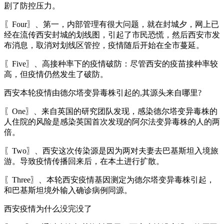
剧了防控压力。
〖Four〗、第一，内部管理有很大问题，就在封城夕，网上已
经在流传西安封城的划线图，引起了市民恐慌，然后西安市发
布消息，取消对划线区管控，疫情随后开始在全市蔓延。
〖Five〗、高接种率下的疫情破防：尽管西安的疫苗接种率较
高，但疫情仍然发生了破防。
西安本轮疫情由德尔塔变异毒株引起的,其源头来自哪里?
〖One〗、来自英国的研究团队发现，感染德尔塔变异毒株的
人住院的风险是感染英国首次发现的阿尔法变异毒株的人的两
倍。
〖Two〗、西安这次传染源是因为两对夫妻去巴基斯坦入境旅
游。导致疫情传播回来后，在本土进行扩散。
〖Three〗、本轮西安疫情基因测定为德尔塔变异毒株引起，
和巴基斯坦境外输入确诊病例同源。
西安疫情为什么没完没了