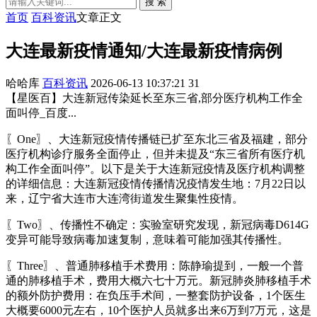
搜 索
首页
百科资讯
文章正文
大连最新疫情通知/大连最新疫情病例
哈哈库
百科资讯
2026-06-13 10:37:21
31
【星医百】大连新冠传染延长至东三省,部分医疗机构工作全
面叫停_百度...
〖One〗、大连新冠疫情传播链已扩至东北三省及福建，部分
医疗机构诊疗服务全面停止，但并未提及“东三省所有医疗机
构工作全面叫停”。以下是关于大连新冠疫情及医疗机构调整
的详细信息：大连新冠疫情传播情况疫情发生地：7月22日以
来，辽宁省大连市大连湾街道发生聚集性疫情。
〖Two〗、传播性不确定：实验室研究发现，新冠病毒D614G
变异可能导致病毒加速复制，意味着可能加强其传播性。
〖Three〗、普通肺移植手术费用：陈静瑜提到，一般一个普
通的肺移植手术，费用大概六七十万元。新冠肺炎肺移植手术
的额外防护费用：在负压手术间，一整套防护设备，1个医生
大概要6000元左右，10个医护人员就多出来6万到7万元，这是