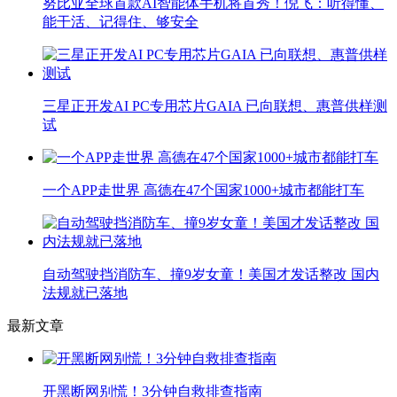
努比亚全球首款AI智能体手机将首秀！倪飞：听得懂、
能干活、记得住、够安全
三星正开发AI PC专用芯片GAIA 已向联想、惠普供样测
试
一个APP走世界 高德在47个国家1000+城市都能打车
自动驾驶挡消防车、撞9岁女童！美国才发话整改 国内
法规就已落地
最新文章
开黑断网别慌！3分钟自救排查指南