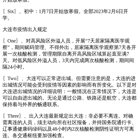
〖Six〗、初中：1月7日开始放寒假。全部2023年2月6日开
学。
大连市疫情出入规定
〖One〗、对高风险区外溢人员，开展“7天居家隔离医学观
察”，期间赋码管理、不得外出，居家隔离医学观察第7天各开
展一次核酸检测，管理期限自离开高风险区域算起直至满7
天。对低风险区外溢人员，3天内完成两次核酸检测，期间间
隔24小时。
〖Two〗、大连可以正常进出城。但需要注意的是，大连的进
出城情况可能会受到疫情等因素的影响而有所变化。以下是对
大连进出城情况的详细说明：一般情况在正常情况下，大连是
可以自由进出城的。无论是通过公路、铁路还是航空，大连都
保持着与外界的畅通联系。
〖Three〗、出入大连最新规定出大连：非必要不离连。对确
需离连的人员，须主动向所在社区报备，并持国务院通行卡、
辽事通健康码绿码以及48小时内2次核酸检测阴性证明方可离
连。各交通枢纽要加强检查。