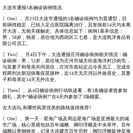
大连市通报3名确诊病例情况
〖One〗、月23日大连市通报的3名确诊病例均为普通型，目
前病情稳定，已转入定点医院隔离治疗，且发病前14天均未离
开大连，无相关接触史。具体信息如下：病例1基本信息：
男，58岁，独居，居住地为西岗区工七巷，是大连凯洋食品有
限公司员工。
〖Two〗、月4日下午，大连通报庄河确诊病例相关情况：确
诊病例：男，52岁，居住地为庄河市城关街道海洋村沙岗屯，
与其妻子和母亲共同居住，庄河市首站定点冷库员工，完成全
程两剂次新冠病毒疫苗接种，近14天无庄河以外旅居史，其妻
子和母亲近14天无外出史。
〖Three〗、从4日确诊病例行动轨迹看，有3名确诊者曾参加
婚礼，其中“确诊病例7”在4天内参加了3场婚宴。
去大连玩,有哪些风景优美的路线值得推荐?
〖One〗、第一天：星海广场及周边星海广场是亚洲最大的城
市广场，核心景观包括百年城雕、脚印浮雕及中央草坪。百年
城雕以青铜铸造，记录大连建市百年历程；脚印浮雕延伸至海