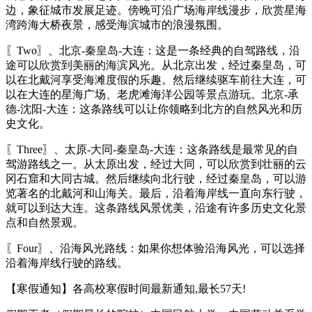
边，象征城市发展足迹。傍晚可沿广场海岸线漫步，欣赏星海
湾跨海大桥夜景，感受海滨城市的浪漫氛围。
〖Two〗、北京-秦皇岛-大连：这是一条经典的自驾路线，沿
途可以欣赏到美丽的海滨风光。从北京出发，经过秦皇岛，可
以在北戴河享受海滩度假的乐趣。然后继续驱车前往大连，可
以在大连的星海广场、老虎滩海洋公园等景点游玩。北京-承
德-沈阳-大连：这条路线可以让你领略到北方的自然风光和历
史文化。
〖Three〗、太原-大同-秦皇岛-大连：这条路线是最常见的自
驾游路线之一。从太原出发，经过大同，可以欣赏到壮丽的云
冈石窟和大同古城。然后继续向北行驶，经过秦皇岛，可以游
览著名的北戴河和山海关。最后，沿着海岸线一直向东行驶，
就可以到达大连。这条路线风景优美，沿途有许多历史文化景
点和自然景观。
〖Four〗、沿海风光路线：如果你想体验沿海风光，可以选择
沿着海岸线行驶的路线。
【寒假通知】各高校寒假时间最新通知,最长57天!