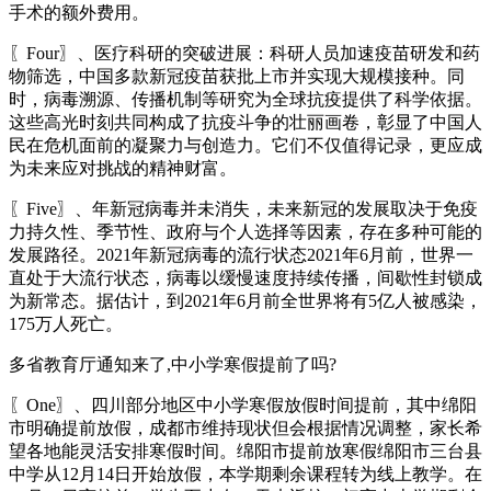
手术的额外费用。
〖Four〗、医疗科研的突破进展：科研人员加速疫苗研发和药
物筛选，中国多款新冠疫苗获批上市并实现大规模接种。同
时，病毒溯源、传播机制等研究为全球抗疫提供了科学依据。
这些高光时刻共同构成了抗疫斗争的壮丽画卷，彰显了中国人
民在危机面前的凝聚力与创造力。它们不仅值得记录，更应成
为未来应对挑战的精神财富。
〖Five〗、年新冠病毒并未消失，未来新冠的发展取决于免疫
力持久性、季节性、政府与个人选择等因素，存在多种可能的
发展路径。2021年新冠病毒的流行状态2021年6月前，世界一
直处于大流行状态，病毒以缓慢速度持续传播，间歇性封锁成
为新常态。据估计，到2021年6月前全世界将有5亿人被感染，
175万人死亡。
多省教育厅通知来了,中小学寒假提前了吗?
〖One〗、四川部分地区中小学寒假放假时间提前，其中绵阳
市明确提前放假，成都市维持现状但会根据情况调整，家长希
望各地能灵活安排寒假时间。绵阳市提前放寒假绵阳市三台县
中学从12月14日开始放假，本学期剩余课程转为线上教学。在