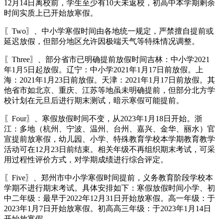
12月14日离校前，学生至少有10天未返校，初高中本学期剩余
时间实质上已开始放寒假。
〖Two〗、中小学寒假时间由各地统一规定，严禁擅自提前或
延迟放假，但部分地区允许因极端天气等特殊情况调整。
〖Three〗、部分省市已明确提前放假时间吉林：中小学2021
年1月5日起放假。辽宁：中小学2021年1月17日前放假。上
海：2021年1月23日前放假。天津：2021年1月17日前放假。其
他省市如北京、重庆、江苏等地虽未明确提前，但部分北方学
校计划在元旦后进行期末测试，暗示寒假可能提前。
〖Four〗、寒假放假时间不变，从2023年1月18日开始。浙
江：多地（杭州、宁波、温州、台州、嘉兴、金华、丽水）官
宣提前放寒假，幼儿园、小学、特殊教育学校本学期教育教学
活动可在12月23日前结束。相关年级不再组织期末考试，可采
用过程性评价方式，对学期成绩进行综合评定。
〖Five〗、郑州市中小学寒假时间提前，义务教育阶段学校本
学期不进行期末考试。具体安排如下：寒假放假时间小学、初
中二年级：最早于2022年12月31日开始放寒假。高一年级：于
2023年1月7日开始放寒假。初高高三年级：于2023年1月14日
开始放寒假。