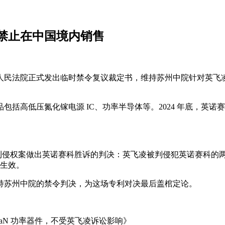
禁止在中国境内销售
12 日，最高人民法院正式发出临时禁令复议裁定书，维持苏州中院
括高低压氮化镓电源 IC、功率半导体等。2024 年底，英
飞凌发明专利侵权案做出英诺赛科胜诉的判决：英飞凌被判侵犯英诺赛
即生效。
持苏州中院的禁令判决，为这场专利对决最后盖棺定论。
GaN 功率器件，不受英飞凌诉讼影响》