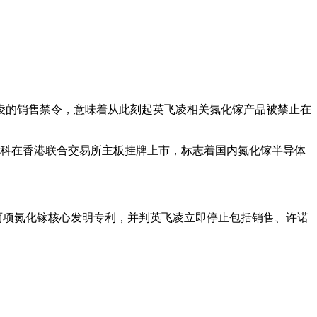
针对英飞凌的销售禁令，意味着从此刻起英飞凌相关氮化镓产品被禁止在
诺赛科在香港联合交易所主板挂牌上市，标志着国内氮化镓半导体
科的两项氮化镓核心发明专利，并判英飞凌立即停止包括销售、许诺