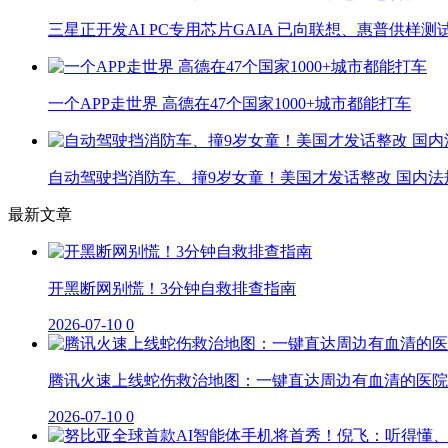
三星正开发AI PC专用芯片GAIA 已向联想、惠普供样测
一个APP走世界 高德在47个国家1000+城市都能打车
自动驾驶挡消防车、撞9岁女童！美国才发话整改 国内法
最新文章
开黑断网别慌！3分钟自救排查指南
2026-07-10
0
腾讯火速上线蛇伤救治地图：一键直达周边有血清的医院
2026-07-10
0