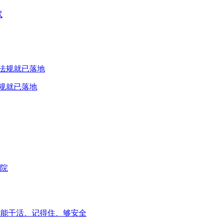
试
规就已落地