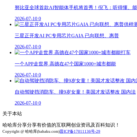
努比亚全球首款AI智能体手机将首秀！倪飞：听得懂、
2026-07-10
0
三星正开发AI PC专用芯片GAIA 已向联想、惠普
2026-07-10
0
一个APP走世界 高德在47个国家1000+城市都能
2026-07-10
0
自动驾驶挡消防车、撞9岁女童！美国才发话整改 国内法
2026-07-10
0
关于本站
哈哈库分享分享有价值的互联网创业资讯及百科知识！
Copyright @ 哈哈库(hahaku.com)
晋ICP备17011136号-29