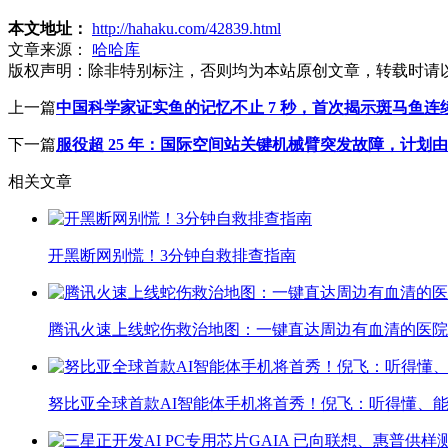
本文地址：
http://hahaku.com/42839.html
文章来源：
哈哈库
版权声明：
除非特别标注，否则均为本站原创文章，转载时请
上一篇
中国科学家证实鱼的记忆不止 7 秒，首次揭示斑马鱼连
下一篇
服役超 25 年：国际空间站关键机械臂突发故障，计划
相关文章
开黑断网别慌！3分钟自救排查指南
腾讯火速上线蛇伤救治地图：一键直达周边有血清的医院
努比亚全球首款AI智能体手机将首秀！倪飞：听得懂、