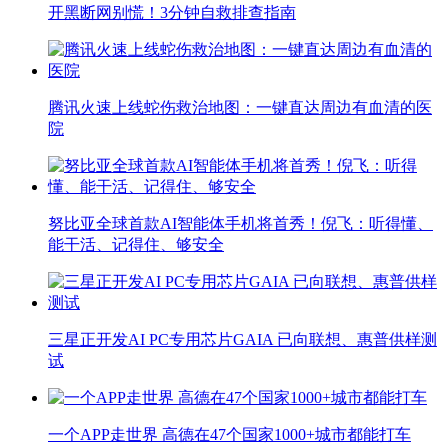
开黑断网别慌！3分钟自救排查指南
腾讯火速上线蛇伤救治地图：一键直达周边有血清的医
院
努比亚全球首款AI智能体手机将首秀！倪飞：听得懂、
能干活、记得住、够安全
三星正开发AI PC专用芯片GAIA 已向联想、惠普供样测
试
一个APP走世界 高德在47个国家1000+城市都能打车