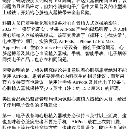
磁贴，磁场强度大约就有 100 高斯。在这类器械刚问世时，该
问题尚且容易应对，但如今消费电子产品中大量普及的小型稀
土磁铁，开始给心脏植入器械带来全新风险。
科研人员已着手量化智能设备对心血管植入式器械的影响。
2022 年一项研究证实，苹果 AirPods 产生的磁场强度，足以触
发心脏植入器械的磁模式。该研究发表于《循环：心律失常与
电生理学》期刊，实验发现 AirPods、iPhone 12 Pro Max、
Apple Pencil、微软 Surface Pen 等设备，都会干扰除颤器、心
脏起搏器及其他心血管植入器械。手机、智能手表、电子烟等
同类电子产品，也存在相同问题。
需要说明的是，相关研究结论并非意味着心脏病患者绝对不能
使用 AirPods。患者首要遵循心内科医生的指导建议，而苹果
官方支持页面也建议：使用时需将 AirPods 及其他电子设备与
心脏植入器械保持至少 6 英寸（注：约 15.2 厘米）的距离。
美国食品药品监督管理局也为佩戴心脏植入器械的人群，给出
了使用电子设备的多项建议：
第一，电子设备与心脏植入器械务必保持 6 英寸以上距离。这
也意味着心脏病患者不要把手机、AirPods 放在上衣前口袋。
即便当下流行这种穿搭方式，也建议尽量避免，防止无意间影