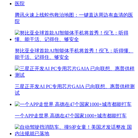
腾讯火速上线蛇伤救治地图：一键直达周边有血清的医
院
努比亚全球首款AI智能体手机将首秀！倪飞：听得懂、
能干活、记得住、够安全
三星正开发AI PC专用芯片GAIA 已向联想、惠普供样测
试
一个APP走世界 高德在47个国家1000+城市都能打车