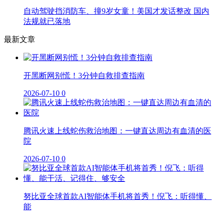
自动驾驶挡消防车、撞9岁女童！美国才发话整改 国内
法规就已落地
最新文章
开黑断网别慌！3分钟自救排查指南
2026-07-10
0
腾讯火速上线蛇伤救治地图：一键直达周边有血清的医
院
2026-07-10
0
努比亚全球首款AI智能体手机将首秀！倪飞：听得懂、
能