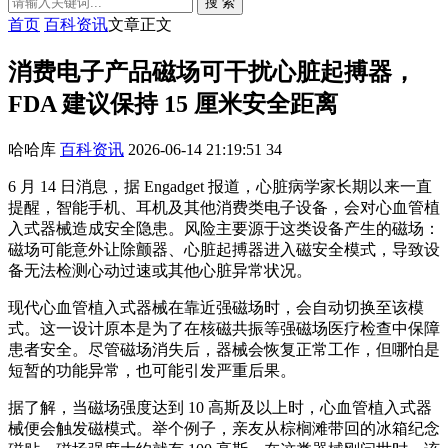
搜 索
首页
百科资讯
文章正文
消费电子产品磁场可干扰心脏起搏器，
FDA 建议保持 15 厘米安全距离
哈哈库
百科资讯
2026-06-14 21:19:51
34
6 月 14 日消息，据 Engadget 报道，心脏病学家长期以来一直
提醒，智能手机、耳机及其他消费类电子设备，会对心血管植
入式器械造成安全隐患。风险主要源于这类设备产生的磁场：
磁场可能意外让除颤器、心脏起搏器进入磁安全模式，导致设
备无法检测心动过速或其他心脏异常状况。
现代心血管植入式器械在靠近强磁场时，会自动切换至该模
式。这一设计原本是为了在核磁共振等强磁场医疗检查中保障
患者安全。尽管磁场消失后，器械会恢复正常工作，但哪怕是
短暂的功能异常，也可能引发严重后果。
据了解，当磁场强度达到 10 高斯及以上时，心血管植入式器
械便会触发磁模式。举个例子，亲友从棕榈滩带回的冰箱纪念