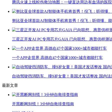
腾讯火速上线蛇伤救治地图：一键直达周边有血清的医院
努比亚全球首款AI智能体手机将首秀！倪飞：听得懂、
三星正开发AI PC专用芯片GAIA 已向联想、惠普供样测
一个APP走世界 高德在47个国家1000+城市都能打车
自动驾驶挡消防车、撞9岁女童！美国才发话整改 国内法
最新文章
开黑断网别慌！3分钟自救排查指南