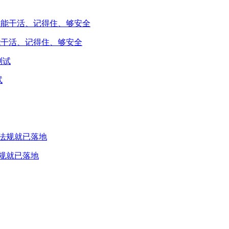
能干活、记得住、够安全
试
规就已落地