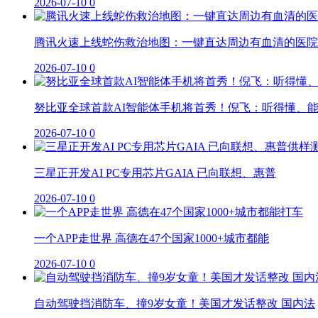
2026-07-10
0
腾讯火速上线蛇伤救治地图：一键直达周边有血清的医院
2026-07-10
0
努比亚全球首款AI智能体手机将首秀！倪飞：听得懂、
2026-07-10
0
三星正开发AI PC专用芯片GAIA 已向联想、惠普
2026-07-10
0
一个APP走世界 高德在47个国家1000+城市都能
2026-07-10
0
自动驾驶挡消防车、撞9岁女童！美国才发话整改 国内法