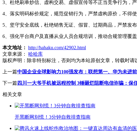
3、杜绝刷单炒信、虚构交易、虚假宣传等不正当竞争行为，
4、落实明码标价规定，规范促销行为，严禁虚构原价，不得使用
5、坚守安全底线，杜绝销售无证、假冒、过期商品，严禁发
6、强化平台商户及直播从业人员合规培训，推动合规管理覆
本文地址：
http://hahaku.com/42902.html
文章来源：
哈哈库
版权声明：
除非特别标注，否则均为本站原创文章，转载时请
上一篇
中国企业全球影响力100强发布：联想第一、华为未进前
下一篇
四川一大爷手机被远程控制 3锤砸烂阻断电信诈骗：保
相关文章
开黑断网别慌！3分钟自救排查指南