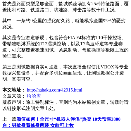
首先是路面类型足够全面，盐城试验场拥有25种特征路面，覆
盖比利时路、铁道路口、坑洼路、冲击路等数十种工况。
其中，一条约9公里的强化耐久路，就能模拟全国95%的恶劣
路况。
其次是专业赛道够硬，包含符合FIA F4标准的T10干操控场、
带精准喷淋系统的T12湿操控场，以及T7高速环道等专业赛
道，可完整覆盖极速测试、紧急制动、弯道操控等极限工况的
验证需求。
第三是测试数据真实可追溯，本次直播全程使用VBOX等专业
数据采集设备，并配合多机位画面呈现，让测试数据公开透
明、真实可查。
本文地址：
http://hahaku.com/42915.html
文章来源：
哈哈库
版权声明：
除非特别标注，否则均为本站原创文章，转载时请
以链接形式注明文章出处。
上一篇
颜值如何！全尺寸“机器人伴侣”热卖 10天预售3800
台：男款身着修身西装 女款可上妆