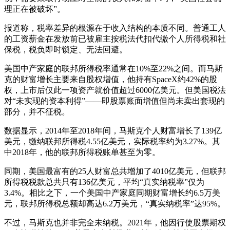
理正在被破坏”。
报道称，税率差异的根源在于收入结构的本质不同。普通工人
的工资薪金在发放前已被雇主按税法代扣代缴个人所得税和社
保税，税负即时锁定、无法回避。
美国中产家庭的联邦所得税率通常在10%至22%之间。而马斯
克的财富增长主要来自股权增值，他持有SpaceX约42%的股
权，上市后仅此一项资产就价值超过6000亿美元。但美国税法
对“未实现的资本利得”——即股票账面增值但尚未卖出套现的
部分，并不征税。
数据显示，2014年至2018年间，马斯克个人财富增长了139亿
美元，缴纳联邦所得税4.55亿美元，实际税率约为3.27%。其
中2018年，他的联邦所得税账单甚至为零。
同期，美国最富有的25人财富总共增加了4010亿美元，但联邦
所得税税款总共只有136亿美元，平均“真实纳税率”仅为
3.4%。相比之下，一个美国中产家庭同期财富增长约6.5万美
元，联邦所得税总额却高达6.2万美元，“真实纳税率”达95%。
不过，马斯克也并非完全未纳税。2021年，他因行使股票期权