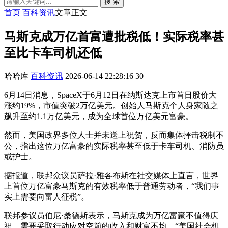
搜 索
首页
百科资讯
文章正文
马斯克成万亿首富遭批税低！实际税率甚
至比卡车司机还低
哈哈库
百科资讯
2026-06-14 22:28:16
30
6月14日消息，SpaceX于6月12日在纳斯达克上市首日股价大
涨约19%，市值突破2万亿美元。创始人马斯克个人身家随之
飙升至约1.1万亿美元，成为全球首位万亿美元富豪。
然而，美国政界多位人士并未送上祝贺，反而集体抨击税制不
公，指出这位万亿富豪的实际税率甚至低于卡车司机、消防员
或护士。
据报道，联邦众议员萨拉·雅各布斯在社交媒体上直言，世界
上首位万亿富豪马斯克的有效税率低于普通劳动者，“我们事
实上需要向富人征税”。
联邦参议员伯尼·桑德斯表示，马斯克成为万亿富豪不值得庆
祝，需要采取行动应对空前的收入和财富不均，“美国社会机