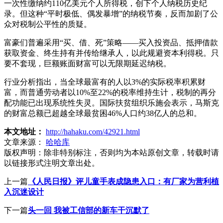
一次性缴纳约110亿美元个人所得税，创下个人纳税历史纪
录。但这种“平时极低、偶发暴增”的纳税节奏，反而加剧了公
众对税制公平性的质疑。
富豪们普遍采用“买、借、死”策略——买入投资品、抵押借款
获取资金、终生持有并传给继承人，以此规避资本利得税。只
要不套现，巨额账面财富可以无限期延迟纳税。
行业分析指出，当全球最富有的人以3%的实际税率积累财
富，而普通劳动者以10%至22%的税率维持生计，税制的再分
配功能已出现系统性失灵。国际扶贫组织乐施会表示，马斯克
的财富总额已超越全球最贫困46%人口约38亿人的总和。
本文地址：
http://hahaku.com/42921.html
文章来源：
哈哈库
版权声明：
除非特别标注，否则均为本站原创文章，转载时请
以链接形式注明文章出处。
上一篇
《人民日报》评儿童手表成隐患入口：有厂家为营利植
入沉迷设计
下一篇
头一回 我被工信部的新车干沉默了