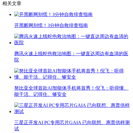
相关文章
开黑断网别慌！3分钟自救排查指南
腾讯火速上线蛇伤救治地图：一键直达周边有血清的医
院
努比亚全球首款AI智能体手机将首秀！倪飞：听得懂、
能干活、记得住、够安全
三星正开发AI PC专用芯片GAIA 已向联想、惠普供样测
试