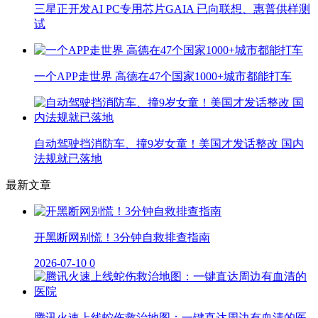
三星正开发AI PC专用芯片GAIA 已向联想、惠普供样测
试
一个APP走世界 高德在47个国家1000+城市都能打车
自动驾驶挡消防车、撞9岁女童！美国才发话整改 国内
法规就已落地
最新文章
开黑断网别慌！3分钟自救排查指南
2026-07-10
0
腾讯火速上线蛇伤救治地图：一键直达周边有血清的医