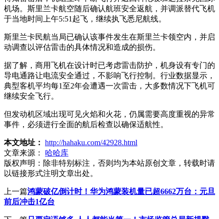
机场。斯里兰卡航空随后确认航班安全返航，并调派替代飞机
于当地时间上午5:51起飞，继续执飞悉尼航线。
斯里兰卡民航当局已确认该事件发生在斯里兰卡领空内，并启
动调查以评估雷击的具体情况和造成的损伤。
据了解，商用飞机在设计时已考虑雷击防护，机身设有专门的
导电通路让电流安全通过，不影响飞行控制。行业数据显示，
典型客机平均每1至2年会遭遇一次雷击，大多数情况下飞机可
继续安全飞行。
但发动机区域出现可见火焰和火花，仍属需要高度重视的异常
事件，必须进行全面的航后检查以确保适航性。
本文地址：
http://hahaku.com/42928.html
文章来源：
哈哈库
版权声明：
除非特别标注，否则均为本站原创文章，转载时请
以链接形式注明文章出处。
上一篇
鸿蒙破亿倒计时！华为鸿蒙装机量已超6662万台：元旦
前后冲击1亿台