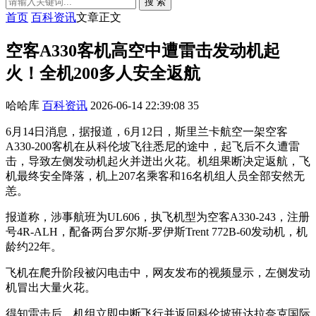
搜 索
首页
百科资讯
文章正文
空客A330客机高空中遭雷击发动机起
火！全机200多人安全返航
哈哈库
百科资讯
2026-06-14 22:39:08
35
6月14日消息，据报道，6月12日，斯里兰卡航空一架空客
A330-200客机在从科伦坡飞往悉尼的途中，起飞后不久遭雷
击，导致左侧发动机起火并迸出火花。机组果断决定返航，飞
机最终安全降落，机上207名乘客和16名机组人员全部安然无
恙。
报道称，涉事航班为UL606，执飞机型为空客A330-243，注册
号4R-ALH，配备两台罗尔斯-罗伊斯Trent 772B-60发动机，机
龄约22年。
飞机在爬升阶段被闪电击中，网友发布的视频显示，左侧发动
机冒出大量火花。
得知雷击后，机组立即中断飞行并返回科伦坡班达拉奈克国际