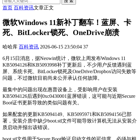
搜 索
首页
百科资讯
文章正文
微软Windows 11新补丁翻车！蓝屏、卡
死、BitLocker锁死、OneDrive崩溃
哈哈库
百科资讯
2026-06-15 23:50:04
37
6月15日消息，据Neowin统计，微软上周发布Windows 11
KB5094126和KB5093998补丁更新后，不少用户反馈遇到蓝
屏、系统卡死、BitLocker锁死及OneDrive/Dropbox访问失败等
问题，不过微软目前尚未公开承认任何故障。
最集中的问题出现在惠普设备上，受影响用户在安装
KB5094126后遇到0xc0430001蓝屏错误，这可能与近期Secure
Boot证书更新导致的类似问题有关。
如果配套的更新KB5094149、KB5095971和KB5094156已部
署，安装介质中缺少boot.stl文件可能导致计算机无法从安装介
质启动并报出该错误。
boot.stl文件用于Secure Boot验证启动文件的可信度，必须与相