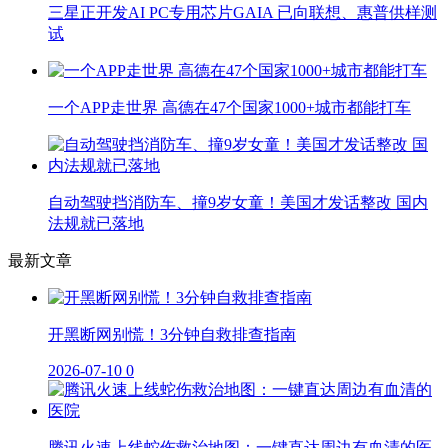
三星正开发AI PC专用芯片GAIA 已向联想、惠普供样测
试
一个APP走世界 高德在47个国家1000+城市都能打车
自动驾驶挡消防车、撞9岁女童！美国才发话整改 国内
法规就已落地
最新文章
开黑断网别慌！3分钟自救排查指南
2026-07-10
0
腾讯火速上线蛇伤救治地图：一键直达周边有血清的医