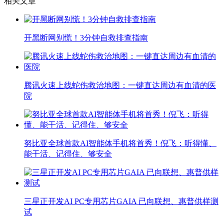
相关文章
开黑断网别慌！3分钟自救排查指南
腾讯火速上线蛇伤救治地图：一键直达周边有血清的医
院
努比亚全球首款AI智能体手机将首秀！倪飞：听得懂、
能干活、记得住、够安全
三星正开发AI PC专用芯片GAIA 已向联想、惠普供样测
试