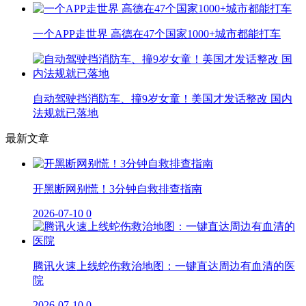
一个APP走世界 高德在47个国家1000+城市都能打车
自动驾驶挡消防车、撞9岁女童！美国才发话整改 国内
法规就已落地
最新文章
开黑断网别慌！3分钟自救排查指南
2026-07-10
0
腾讯火速上线蛇伤救治地图：一键直达周边有血清的医
院
2026-07-10
0