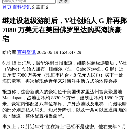
搜 索
首页
百科资讯
文章正文
继建设超级游艇后，V社创始人 G 胖再掷
7080 万美元在美国佛罗里达购买海滨豪
宅
哈哈库
百科资讯
2026-06-19 16:45:47
29
6 月 18 日消息，据华尔街日报报道，继购买超级游艇后，V社
（Valve）创始人加布 · 纽维尔（注：Gabe Newell，G 胖）近
日斥资 7080 万美元（现汇率约合 4.8 亿元人民币）买下一处
海滨豪宅，再次展现他近年来对海洋生活方式的浓厚兴趣。
报道称，这套新购入的豪宅位于美国佛罗里达州富豪聚居地
Manalapan，占地面积约 8330 平方米，建筑面积约 1850 平方
米。豪宅内部配备八车位车库、户外泳池以及电梯，而最吸睛
的部分则是私人码头、船只升降机，以及一条可以直通海滩的
地下隧道，整体配置相当豪华。
事实上，G 胖近年对“住在海上”已经不是秘密。他在去年 7 月