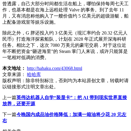
曾透露，自己大部分时间都生活在船上，哪怕保持每周七天工
作，也基本都是在海上远程处理 Valve 的事务。到了去年 11
月，又有消息称他购入了一艘价值约 5 亿美元的超级游艇，船
上配备游戏室等娱乐设施。
除此之外，G 胖还投入约 3 亿美元（现汇率约合 20.32 亿元人
民币）打造海洋探索船队，计划在 2028 年正式展开深海科研
任务。相比之下，这次 7080 万美元的豪宅交易，对于这位近
年不断把资金“砸进海里”的 Steam 掌门人来说，或许只能算是
一笔相对低调的消费。
本文地址：
http://hahaku.com/43068.html
文章来源：
哈哈库
版权声明：
除非特别标注，否则均为本站原创文章，转载时请
以链接形式注明文章出处。
上一篇
英伟达机器人自学“装显卡”：把 AI 带到现实世界直接
放养，还要开源
下一篇
今晚国内成品油价格降低：加满一箱油将少花 20 元左
右