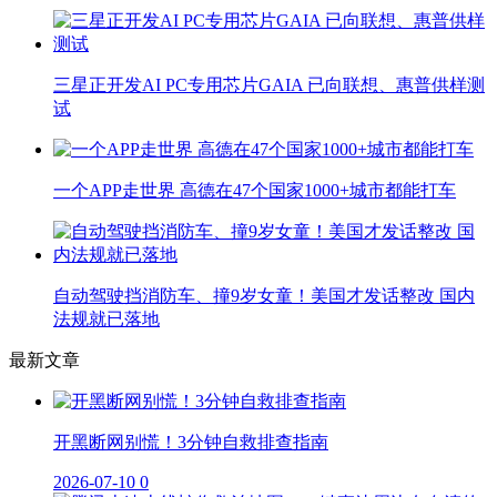
三星正开发AI PC专用芯片GAIA 已向联想、惠普供样测
试
一个APP走世界 高德在47个国家1000+城市都能打车
自动驾驶挡消防车、撞9岁女童！美国才发话整改 国内
法规就已落地
最新文章
开黑断网别慌！3分钟自救排查指南
2026-07-10
0