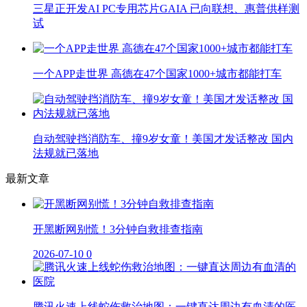
三星正开发AI PC专用芯片GAIA 已向联想、惠普供样测
试
一个APP走世界 高德在47个国家1000+城市都能打车
自动驾驶挡消防车、撞9岁女童！美国才发话整改 国内
法规就已落地
最新文章
开黑断网别慌！3分钟自救排查指南
2026-07-10
0
腾讯火速上线蛇伤救治地图：一键直达周边有血清的医