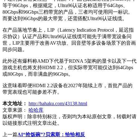
等于96Gbps，根据规定，Ultra96认证名称适用于64Gbps、
80Gbps和96Gbps三档带宽的产品，三者均可使用同一标识。
而要达到96Gbps的最大带宽，还需搭配Ultra96认证线缆。
在产品落地节奏上，LIP（Latency Indication Protocol，延迟指
示协议）认证产品和Ultra96认证线缆可能先于满带宽设备问
世，LIP主要用于改善AV功放、回音壁等多设备场景下的音画
同步问题。
此外还有爆料称AMD下代基于RDNA 5架构的显卡以及下一代
游戏主机也将支持HDMI 2.2，但实际带宽可能仅达到64Gbps
或80Gbps，而非满血的96Gbps。
这意味着即便HDMI 2.2设备在2027年陆续上市，首批产品的
带宽表现也可能参差不齐。
本文地址：
http://hahaku.com/43138.html
文章来源：
哈哈库
版权声明：
除非特别标注，否则均为本站原创文章，转载时请
以链接形式注明文章出处。
上一篇
AI“抢饭碗”?贝索斯：恰恰相反