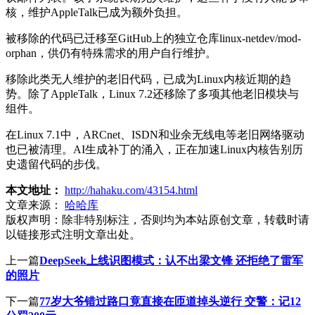
核，维护AppleTalk已成为额外负担。
被移除的代码已迁移至GitHub上的独立仓库linux-netdev/mod-
orphan，供仍有特殊需求的用户自行维护。
移除此类无人维护的老旧代码，已成为Linux内核近期的趋
势。除了AppleTalk，Linux 7.2还移除了多项其他老旧模块与
组件。
在Linux 7.1中，ARCnet、ISDN和业余无线电等老旧网络驱动
也已被清理。AI生成补丁的涌入，正在加速Linux内核告别历
史遗留代码的步伐。
本文地址：
http://hahaku.com/43154.html
文章来源：
哈哈库
版权声明：
除非特别标注，否则均为本站原创文章，转载时请
以链接形式注明文章出处。
上一篇
DeepSeek上线识图模式：认不出梁文锋 还拒绝了雷军
的照片
下一篇
77岁大爷错过路口竟直接在匝道掉头逆行 交警：记12