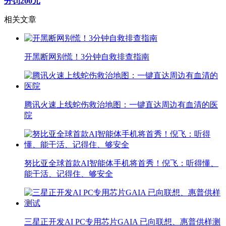
分罚200元
相关文章
开黑断网别慌！3分钟自救排查指南
腾讯火速上线蛇伤救治地图：一键直达周边有血清的医
院
努比亚全球首款AI智能体手机将首秀！倪飞：听得懂、
能干活、记得住、够安全
三星正开发AI PC专用芯片GAIA 已向联想、惠普供样测