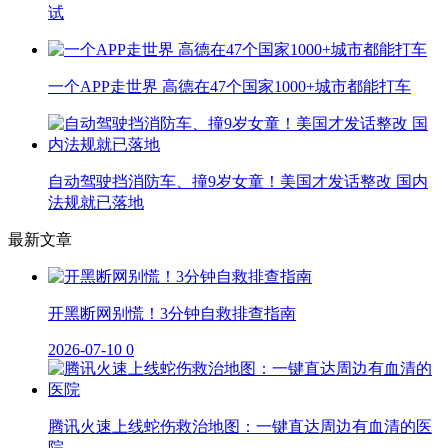
试
一个APP走世界 高德在47个国家1000+城市都能打车
自动驾驶挡消防车、撞9岁女童！美国才发话整改 国内
法规就已落地
最新文章
开黑断网别慌！3分钟自救排查指南
2026-07-10
0
腾讯火速上线蛇伤救治地图：一键直达周边有血清的医
院