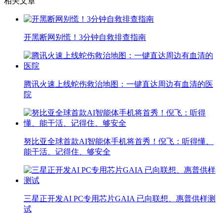
相关文章
开黑断网别慌！3分钟自救排查指南
腾讯火速上线蛇伤救治地图：一键直达周边有血清的医
院
努比亚全球首款AI智能体手机将首秀！倪飞：听得懂、
能干活、记得住、够安全
三星正开发AI PC专用芯片GAIA 已向联想、惠普供样测
试