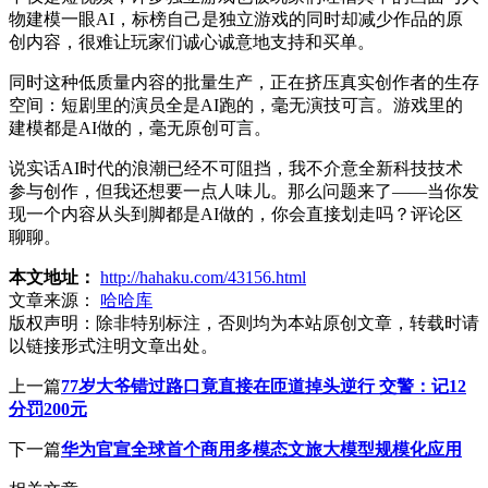
物建模一眼AI，标榜自己是独立游戏的同时却减少作品的原
创内容，很难让玩家们诚心诚意地支持和买单。
同时这种低质量内容的批量生产，正在挤压真实创作者的生存
空间：短剧里的演员全是AI跑的，毫无演技可言。游戏里的
建模都是AI做的，毫无原创可言。
说实话AI时代的浪潮已经不可阻挡，我不介意全新科技技术
参与创作，但我还想要一点人味儿。那么问题来了——当你发
现一个内容从头到脚都是AI做的，你会直接划走吗？评论区
聊聊。
本文地址：
http://hahaku.com/43156.html
文章来源：
哈哈库
版权声明：
除非特别标注，否则均为本站原创文章，转载时请
以链接形式注明文章出处。
上一篇
77岁大爷错过路口竟直接在匝道掉头逆行 交警：记12
分罚200元
下一篇
华为官宣全球首个商用多模态文旅大模型规模化应用