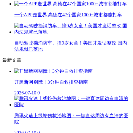
一个APP走世界 高德在47个国家1000+城市都能打车
自动驾驶挡消防车、撞9岁女童！美国才发话整改 国内
法规就已落地
最新文章
开黑断网别慌！3分钟自救排查指南
2026-07-10
0
腾讯火速上线蛇伤救治地图：一键直达周边有血清的医
院
2026-07-10
0