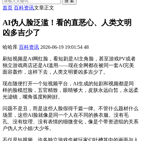
搜 索
首页
百科资讯
文章正文
AI伪人脸泛滥！看的直恶心、人类文明
凶多吉少了
哈哈库
百科资讯
2026-06-19 19:01:54
48
刷短视频是AI网红脸，看短剧是AI主角脸，甚至游戏PV或者
独立游戏商店还是AI滥用——现在全网都在被同一套AI完美
面容轰炸，这样下去，人类文明要凶多吉少了。
现在随便打开一个短视频平台，AI生成的短剧和视频都是同
样的脸模怼脸，五官精致，眼睛够大，皮肤永远白皙，永远柔
光滤镜，嘴角弧度刚刚好。
问题不是丑，而是这些人脸假得千篇一律。不管什么题材什么
场景，这些AI脸就像是同一个人在不同的换衣服。没有毛
孔、没有纹理、没有表情的细微变化，像是个带资进组的关系
户伪人大小姐/大少爷。
不仅是短视频，许多独立游戏也被玩家们吐槽其中的画面与人