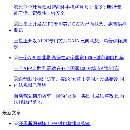
努比亚全球首款AI智能体手机将首秀！倪飞：听得懂、
能干活、记得住、够安全
三星正开发AI PC专用芯片GAIA 已向联想、惠普供样测
试
一个APP走世界 高德在47个国家1000+城市都能打车
自动驾驶挡消防车、撞9岁女童！美国才发话整改 国内
法规就已落地
最新文章